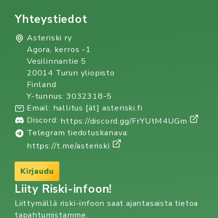
Yhteystiedot
Asteriski ry
Agora, kerros -1
Vesilinnantie 5
20014 Turun yliopisto
Finland
Y-tunnus: 3032318-5
Email: hallitus [ät] asteriski.fi
Discord:
https://discord.gg/FrYUtM4UGm
Telegram tiedotuskanava:
https://t.me/asteriski
Kirjaudu
Liity Riski-infoon!
Liittymällä riski-infoon saat ajantasaista tietoa
tapahtumistamme.