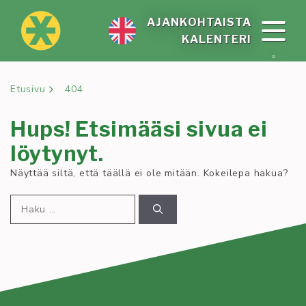
Siirry
sisältöön
AJAN­KOH­TAIS­TA
KA­LEN­TE­RI
Etusivu
404
Hups! Etsimääsi sivua ei
löytynyt.
Näyttää siltä, että täällä ei ole mitään. Kokeilepa hakua?
Haku: