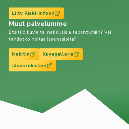
Liity Riski-infoon
Muut palvelumme
Etsitkö kuvia tai nakkilaisia tapahtumiin? Vai
tahdotko hoitaa jäsenasioita?
Nakitin
Kuvagalleria
Jäsenrekisteri