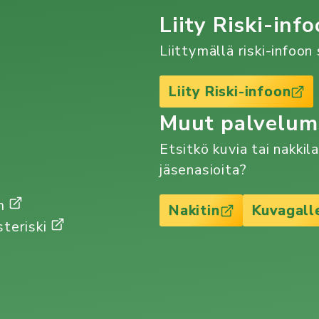
Liity Riski-info
Liittymällä riski-infoo
Liity Riski-infoon
Muut palvelu
Etsitkö kuvia tai nakkil
jäsenasioita?
Gm
Nakitin
Kuvagall
steriski