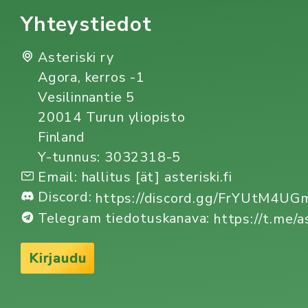
Yhteystiedot
Asteriski ry
Agora, kerros -1
Vesilinnantie 5
20014 Turun yliopisto
Finland
Y-tunnus: 3032318-5
Email: hallitus [ät] asteriski.fi
Discord:
https://discord.gg/FrYUtM4U
Telegram tiedotuskanava:
https://t.me/a
Kirjaudu