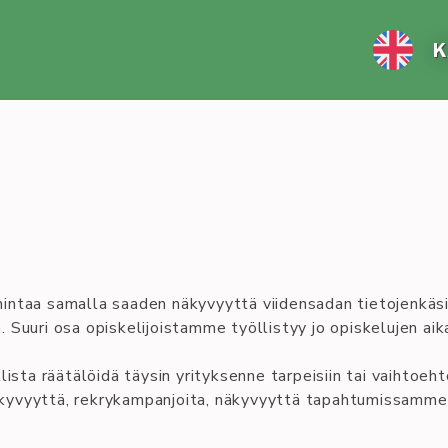
K
taa samalla saaden näkyvyyttä viidensadan tietojenkäsitt
. Suuri osa opiskelijoistamme työllistyy jo opiskelujen aik
ta räätälöidä täysin yrityksenne tarpeisiin tai vaihtoehto
kyvyyttä, rekrykampanjoita, näkyvyyttä tapahtumissamme, 