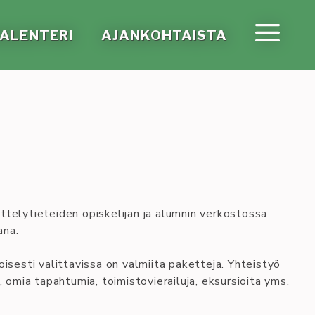
A­LEN­TE­RI
AJAN­KOH­TAIS­TA
elytieteiden opiskelijan ja alumnin verkostossa
ana.
isesti valittavissa on valmiita paketteja. Yhteistyö
omia tapahtumia, toimistovierailuja, eksursioita yms.