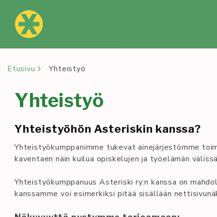
Siirry
sisältöön
Etusivu
Yhteistyö
Yhteistyö
Yhteistyöhön Asteriskin kanssa?
Yhteistyökumppanimme tukevat ainejärjestömme toimin
kaventaen näin kuilua opiskelujen ja työelämän välissä
Yhteistyökumppanuus Asteriski ry:n kanssa on mahdollis
kanssamme voi esimerkiksi pitää sisällään nettisivunä