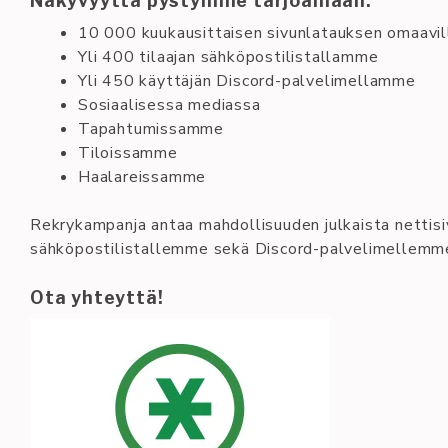
Näkyvyyttä pystymme tarjoamaan:
10 000 kuukausittaisen sivunlatauksen omaavil
Yli 400 tilaajan sähköpostilistallamme
Yli 450 käyttäjän Discord-palvelimellamme
Sosiaalisessa mediassa
Tapahtumissamme
Tiloissamme
Haalareissamme
Rekrykampanja antaa mahdollisuuden julkaista nettisi
sähköpostilistallemme sekä Discord-palvelimellemme, 
Ota yhteyttä!