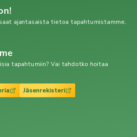
on!
n saat ajantasaista tietoa tapahtumistamme.
mme
aisia tapahtumiin? Vai tahdotko hoitaa
eria
Jäsenrekisteri