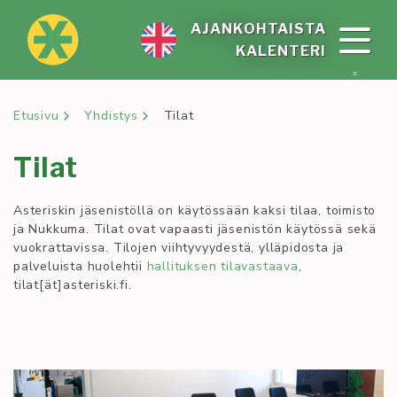
Siirry
sisältöön
AJAN­KOH­TAIS­TA
KA­LEN­TE­RI
Etusivu
Yhdistys
Tilat
Tilat
Asteriskin jäsenistöllä on käytössään kaksi tilaa, toimisto
ja Nukkuma. Tilat ovat vapaasti jäsenistön käytössä sekä
vuokrattavissa. Tilojen viihtyvyydestä, ylläpidosta ja
palveluista huolehtii
hallituksen tilavastaava
,
tilat[ät]asteriski.fi.