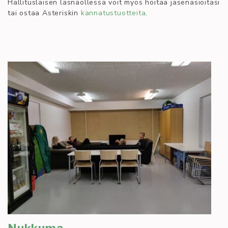
Hallituslaisen läsnäollessa voit myös hoitaa jäsenasioitasi
tai ostaa Asteriskin
kannatustuotteita
.
Nukkuma