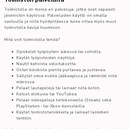
Toimistolla on monia eri palveluja, jotka ovat vapaasti
jäsenistön käytössä. Palveluiden käyttö on omalla
vastuulla ja niitä hyödyntäessä tulee ottaa myös muut
toimistolla kävijä huomioon.
Mitä voit toimistolla tehdä?
Opiskelet työpöytien ääressä tai sohvilla.
Käytät työpisteiden näyttöjä.
Nautit kahvista veloituksetta.
Ostat kioskista pientä purtavaa ja juotavaa.
Säilytät omia eväitä jääkaapissa ja lämmität niitä
mikrossa.
Pelaat lautapelejä tai lainaat niitä kotiin.
Katsot elokuvia tai YouTubea.
Pelaat videopelejä tietokoneella (Steam) sekä
PlayStation- tai Xbox-konsoleilla.
Käytät toimistotarvikkeita ja lainaat laskimen
tenttiin.