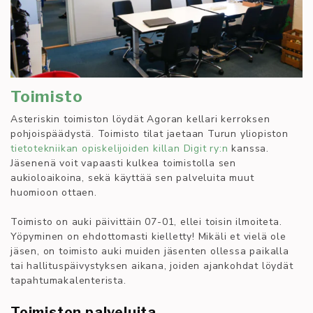
Toimisto
Asteriskin toimiston löydät Agoran kellari kerroksen
pohjoispäädystä. Toimisto tilat jaetaan Turun yliopiston
tietotekniikan opiskelijoiden killan Digit ry:n
kanssa.
Jäsenenä voit vapaasti kulkea toimistolla sen
aukioloaikoina, sekä käyttää sen palveluita muut
huomioon ottaen.
Toimisto on auki päivittäin 07-01, ellei toisin ilmoiteta.
Yöpyminen on ehdottomasti kielletty! Mikäli et vielä ole
jäsen, on toimisto auki muiden jäsenten ollessa paikalla
tai hallituspäivystyksen aikana, joiden ajankohdat löydät
tapahtumakalenterista.
Toimiston palveluita