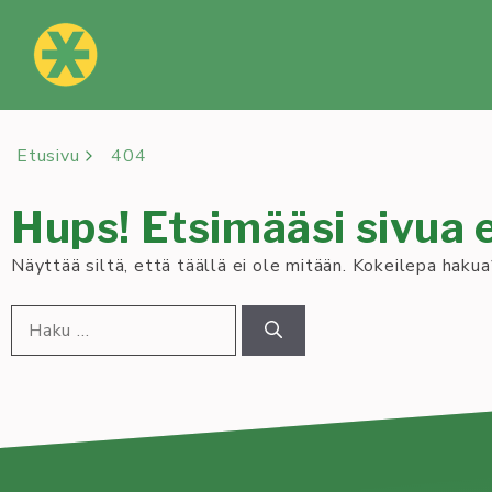
Siirry
sisältöön
Etusivu
404
Hups! Etsimääsi sivua e
Näyttää siltä, että täällä ei ole mitään. Kokeilepa hakua
Haku: