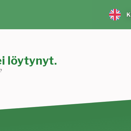
K
i löytynyt.
?