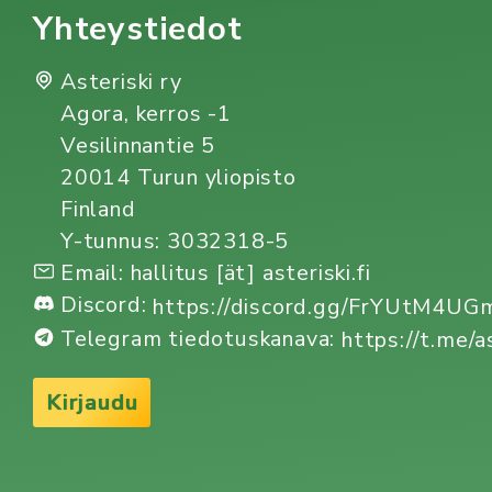
Yhteystiedot
Asteriski ry
Agora, kerros -1
Vesilinnantie 5
20014 Turun yliopisto
Finland
Y-tunnus: 3032318-5
Email: hallitus [ät] asteriski.fi
Discord:
https://discord.gg/FrYUtM4U
Telegram tiedotuskanava:
https://t.me/a
Kirjaudu