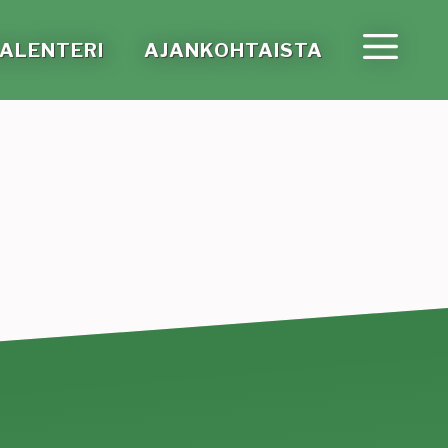
A­LEN­TE­RI
AJAN­KOH­TAIS­TA