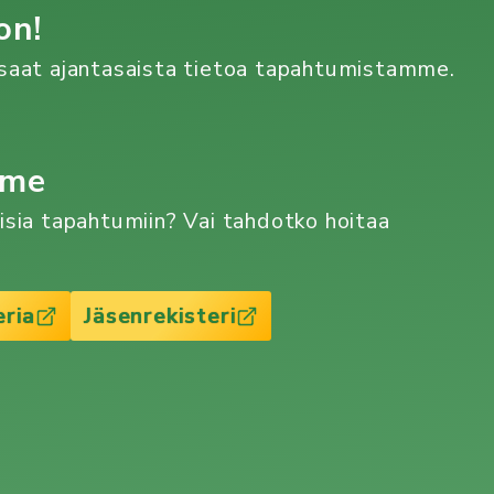
on!
n saat ajantasaista tietoa tapahtumistamme.
mme
aisia tapahtumiin? Vai tahdotko hoitaa
eria
Jäsenrekisteri