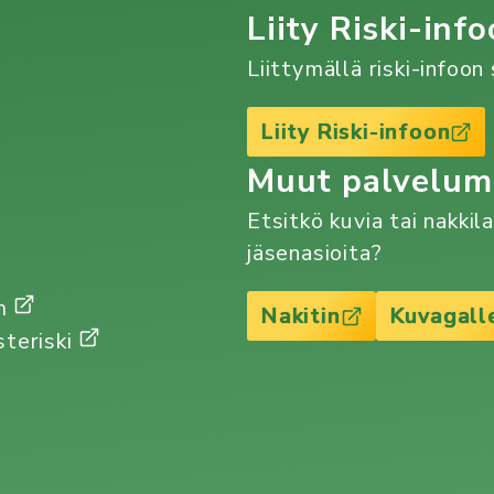
Liity Riski-info
Liittymällä riski-infoo
Liity Riski-infoon
Muut palvelu
Etsitkö kuvia tai nakkil
jäsenasioita?
Gm
Nakitin
Kuvagall
steriski