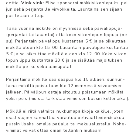
eett­ia.
Vink vink:
Eli­sa spon­so­roi mökk­iv­iik­onl­op­uks­i pal­
jun se­kä per­jan­tail­le vir­vok­kei­ta. Launtaina sen sijaan
paistetaan lettuja.
Tän­ä vuon­na mök­ill­e on myyn­nis­sä se­kä päiv­äli­ppu­ja­
(per­jan­tai tai lauan­tai) et­tä ko­ko vii­kon­lo­pun lip­pu­ja (pe–
su­). Per­jan­tain päiv­äli­ppu­ kus­tan­taa 5 € ja se oi­keut­taa
mök­ill­ä oloon klo 15–00. Lauan­tain päiv­äli­ppu­ kus­tan­taa
5 € ja se oi­keut­taa mök­ill­ä oloon klo 12–00. Ko­ko vii­kon­
lo­pun lip­pu kus­tan­taa 20 € ja se si­sält­ää ma­joi­tuk­sen
mökillä pe–su­ se­kä aa­mu­pa­lat.
Per­jan­tai­na mök­ill­e saa saa­pua klo 15 al­kaen, sun­nun­
tai­na mök­ilt­ä pois­tu­taan klo 12 men­nes­sä sii­voa­mi­sen
jälk­een. Päiv­äli­pu­n os­ta­ja si­tou­tuu pois­tu­maan mök­ilt­ä
yöks­i pois (muista tarkistaa viimeisen bussin kellonaika!).
Mök­ill­ä ei rii­tä val­mii­ta nuk­ku­ma­paik­ko­ja kai­kil­le, jo­ten
osal­lis­tu­jien kan­nat­taa va­rau­tua pe­ti­vaat­tei­den/ma­kuu­
pus­sin li­säks­i omal­la pat­jal­la tai ma­kuua­lus­tal­la. No­he­
vim­mat voi­vat ot­taa oman tel­tan­kin mu­kaan!