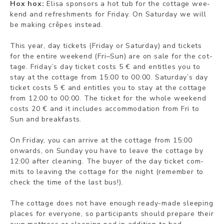
Hox hox:
Eli­sa spon­sors a hot tub for the cot­ta­ge wee­
kend and ref­resh­ments for Fri­day. On Saturday we will
be making crêpes instead.
This year, day tic­kets (Fri­day or Sa­tur­day) and tic­kets
for the en­ti­re wee­kend (Fri–Su­n) are on sa­le for the cot­
ta­ge. Fri­day’s day tic­ket costs 5 € and en­tit­les you to
stay at the cot­ta­ge from 15:00 to 00:00. Sa­tur­day’s day
tic­ket costs 5 € and en­tit­les you to stay at the cot­ta­ge
from 12:00 to 00:00. The tic­ket for the who­le wee­kend
costs 20 € and it inc­lu­des ac­com­mo­da­tion from Fri to
Sun and break­fasts.
On Fri­day, you can ar­ri­ve at the cot­ta­ge from 15:00
onwards, on Sun­day you have to lea­ve the cot­ta­ge by
12:00 af­ter clea­ning. The buyer of the day tic­ket com­
mits to lea­ving the cot­ta­ge for the night (remember to
check the time of the last bus!).
The cot­ta­ge does not ha­ve enough rea­dy-ma­de slee­ping
pla­ces for eve­ryo­ne, so par­ti­ci­pants should pre­pa­re their