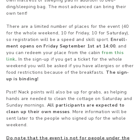
own matt­ress or slee­ping pad in ad­di­tion to bed­
ding/slee­ping bag. The most ad­van­ced can bring their
own tent!
The­re are a li­mi­ted num­ber of pla­ces for the event (40
for the whole weekend, 10 for Friday, 10 for Saturday),
so re­gist­ra­tion will be a speed and skill sport.
En­roll­
ment opens on Fri­day Sep­tem­ber 1st at 14:00
, and
you can re­deem your pla­ce from the ca­bin
from this
link
.
In the sign-up if you get a ticket for the whole
weekend you will be asked if you have allergies or other
food restrictions because of the breakfasts.
The sign-
up is binding!
Psst! Nack points will also be up for grabs, as hel­ping
hands are nee­ded to clean the cot­ta­ge on Saturday and
Sunday mornings.
All par­ti­ci­pants are ex­pec­ted to
clean up their own mes­ses
. More information will be
sent later to the people who signed up for the whole
weekend.
Do note that the event is not for people under the