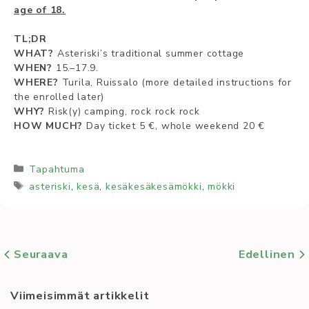
age of 18.
TL;DR
WHAT?
As­te­ris­ki’s tra­di­tio­nal sum­mer cot­ta­ge
WHEN?
15.–17.9.
WHE­RE?
Tu­ri­la, Ruis­sa­lo (mo­re de­tai­led inst­ruc­tions for
the enrolled la­ter)
WHY?
Risk(y) camping, rock rock rock
HOW MUCH?
Day tic­ket 5 €, who­le wee­kend 20 €
Kategoriat
Tapahtuma
Avainsanat
asteriski
,
kesä
,
kesäkesäkesämökki
,
mökki
Seuraava
Edellinen
Viimeisimmät artikkelit