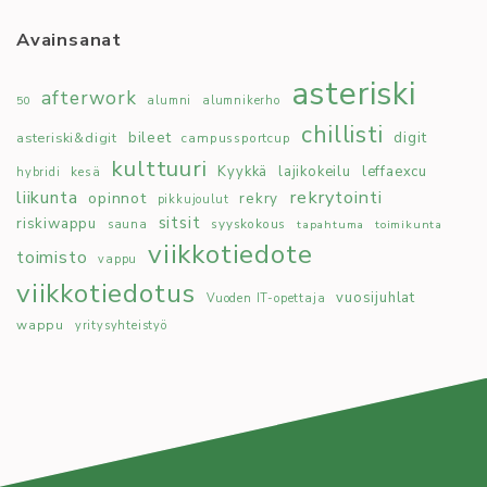
Avainsanat
asteriski
afterwork
50
alumni
alumnikerho
chillisti
bileet
digit
asteriski&digit
campussportcup
kulttuuri
Kyykkä
lajikokeilu
leffaexcu
kesä
hybridi
rekrytointi
liikunta
opinnot
rekry
pikkujoulut
sitsit
riskiwappu
syyskokous
sauna
tapahtuma
toimikunta
viikkotiedote
toimisto
vappu
viikkotiedotus
vuosijuhlat
Vuoden IT-opettaja
wappu
yritysyhteistyö