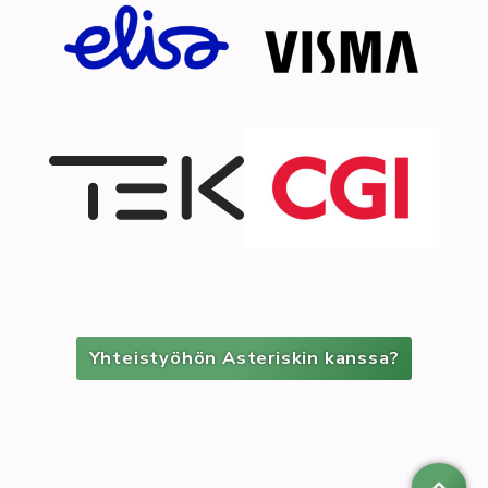
Yhteistyöhön Asteriskin kanssa?