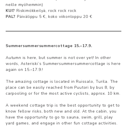
neil­le myöh­emm­in)
KUI?
Ris­ki­mökk­eil­yä, rock rock rock
PAL?
Päiv­äli­ppu­ 5 €, ko­ko vii­kon­lop­pu 20 €
Sum­mer­sum­mer­sum­mer­cot­ta­ge 15.–17.9.
Au­tumn is he­re, but sum­mer is not over yet! In ot­her
words, As­te­ris­ki’s Sum­mer­sum­mer­sum­mer­cot­ta­ge is he­re
again on 15.–17.9.!
The ama­zing cot­ta­ge is lo­ca­ted in Ruis­sa­lo, Tu­ri­la. The
pla­ce can be ea­si­ly reac­hed from Puu­to­ri by bus 8, by
car­poo­ling or for the most ac­ti­ve cyc­lists, app­rox. 10 km.
A wee­kend cot­ta­ge trip is the best op­por­tu­ni­ty to get to
know fel­low risks, both new and old. At the ca­bin, you
ha­ve the op­por­tu­ni­ty to go to sau­na, swim, grill, play
yard ga­mes, and en­ga­ge in ot­her fun cot­ta­ge ac­ti­vi­ties.