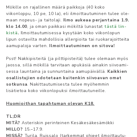
Mök­ill­e on ra­jal­li­nen määrä­ paik­ko­ja (40 koko
viikonloppu, 10 pe, 10 la), eli il­moit­tau­tu­mi­nen tu­lee ole­
maan no­peus- ja tai­to­la­ji.
Il­mo au­keaa per­jan­tai­na 1.9.
klo 14.00
, ja oman paik­ka­si mök­ilt­ä lu­nas­tat
täst­ä lin­
kis­tä
.
Ilmoittautumisessa kysytään koko viikonlopun
lipun ostavilta mahdollisia allergioita tai ruokarajoitteita
aamupaloja varten.
Ilmoittautuminen on sitova!
Psst! Nak­ki­pis­tei­tä (ja pilttipisteitä) tulee olemaan myös
jaos­sa, sil­lä mök­ill­ä tar­vi­taan apu­käs­iä ainakin sii­voa­mi­
ses­sa launtaina ja sunnuntaina aamupäivällä.
Kaik­kien
osal­lis­tu­jien odo­te­taan kuitenkin sii­voa­van omat
sot­kun­sa
. Nakittautumisesta tulee myöhemmin
lisätietoa koko viikonlopuksi ilmoittautuneille.
Huomioithan tapahtuman olevan K18.
TL;DR
MI­TÄ?
As­te­ris­kin pe­rin­tei­nen Ke­säk­es­äke­sä­mök­ki­
MIL­LO?
15.–17.9.
MIS­SÄ?
Tu­ri­la, Ruis­sa­lo (tar­kem­mat oh­jeet il­moit­tau­tu­