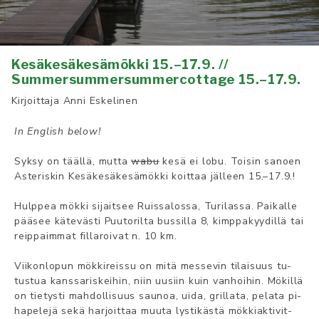
Ke­säk­es­äke­sä­mök­ki 15.–17.9. //
Summersummersummercottage 15.–17.9.
Kirjoittaja
Anni Eskelinen
In English below!
Syk­sy on täällä­, mut­ta
wabu
ke­sä ei lo­bu. Toi­sin sa­noen
As­te­ris­kin Ke­säk­es­äke­sä­mök­ki­ koit­taa jäll­een 15.–17.9.!
Hulp­pea mökk­i si­jait­see Ruis­sa­los­sa, Tu­ri­las­sa. Pai­kal­le
pääse­e kät­ev­ästi­ Puu­to­ril­ta bus­sil­la 8, kimp­pa­kyy­dil­lä tai
reip­paim­mat fil­la­roi­vat n. 10 km.
Vii­kon­lo­pun mökk­ir­eiss­u on mi­tä mes­se­vin ti­lai­suus tu­
tus­tua kans­sa­ris­kei­hin, niin uu­siin kuin van­hoi­hin. Mök­ill­ä
on tie­tys­ti mah­dol­li­suus sau­noa, ui­da, gril­la­ta, pe­la­ta pi­
ha­pe­le­jä se­kä har­joit­taa muu­ta lys­ti­käst­ä mökk­iakt­iv­it­