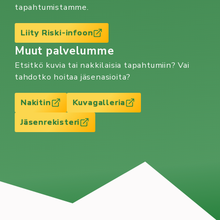
tapahtumistamme.
Liity Riski-infoon
Muut palvelumme
Etsitkö kuvia tai nakkilaisia tapahtumiin? Vai
tahdotko hoitaa jäsenasioita?
Nakitin
Kuvagalleria
Jäsenrekisteri