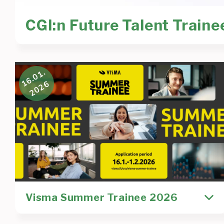
CGI:n Future Talent Traine
CGI:n Future Talent Trainee -haku on käynnissä!
16.01.
2026
Rekrytointi
CGI
kesätyö
rekry
rekrytointi
trainee
Visma Summer Trainee 2026