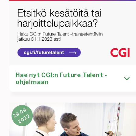
CGI:n
Future
Talent
Trainee
-
haku
on
käynnissä!
Hae nyt CGI:n Future Talent -
ohjelmaan
Odotettu Future Talent 2023 -traineehaku on
29.09.
vihdoin täällä! Haemme tulevaisuuden osaajia
2022
laajasti erilaisiin rooleihin, niin
Kirjoittaja
Rekrytointi
Uutinen