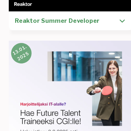
Reaktor Summer Developer
Reaktor etsii Summer Developereita eli
13.01.
tuttavallisemmin kesiksiä Helsinkiin, Turkuun ja
2025
Tampereelle! Etsimme ohjelmistokehityksestä
kiinnostuneita opiskelijoita
Kirjoittaja
Rekrytointi
Heidi Tuurala
Reaktor
rekry
rekrytointi
Lue lisää
:
Reaktor
Summer