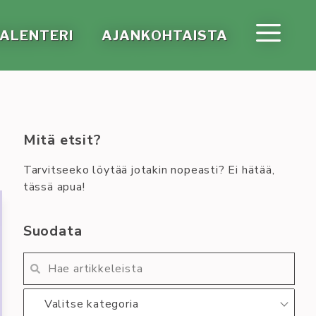
A­LEN­TE­RI
AJAN­KOH­TAIS­TA
Mitä etsit?
Tarvitseeko löytää jotakin nopeasti? Ei hätää,
tässä apua!
Suodata
Valitse kategoria