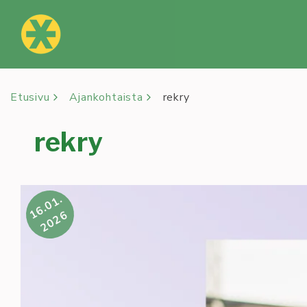
Siirry
sisältöön
Etusivu
Ajankohtaista
rekry
rekry
16.01.
2026