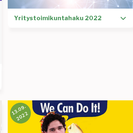
Yritystoimikuntahaku 2022
Asteriskin yritystoimikunta hakee uusia
innokkaita tekijöitä, joten hae mukaan 06.11.
mennessä! Yritystoimikunta vastaa Asteriskin ja
Kirjoittaja
Tiedotus
Yritysyhteistyö
Timi Pietilä
rekry
toimi kunta
toimikunta
yritystoimikunta
yritysyhteistyö
Lue lisää
:
13.09.
Yritystoimiku
2022
2022