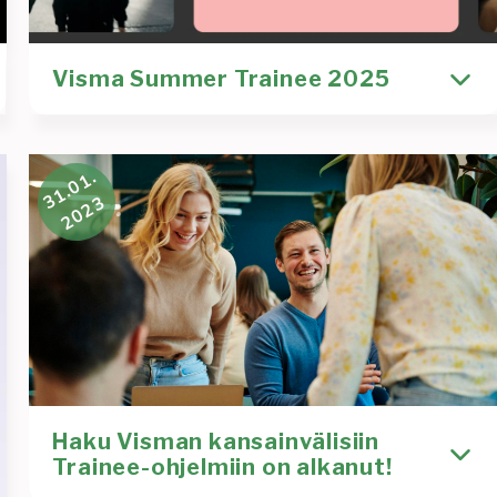
Visma Summer Trainee 2025
Hello future Visma Summer Trainee! 👋 Visma
31.01.
Summer Trainee is a summer job program for
2023
Kirjoittaja
Rekrytointi
Heidi Tuurala
rekry
rekrytointi
visma
Lue lisää
:
Visma
Summer
Haku Visman kansainvälisiin
Trainee
Trainee-ohjelmiin on alkanut!
2025