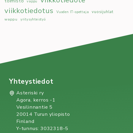
viikkotiedote
toimisto
vappu
viikkotiedotus
vuosijuhlat
Vuoden IT-opettaja
wappu
yritysyhteistyö
Yhteystiedot
Asteriski ry
Agora, kerros -1
Vesilinnantie 5
20014 Turun yliopisto
Finland
Y-tunnus: 3032318-5