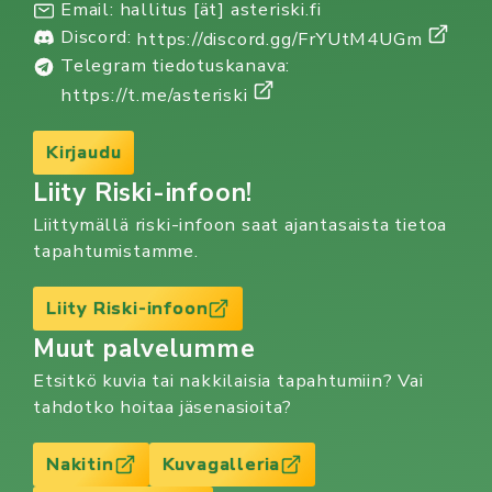
Email: hallitus [ät] asteriski.fi
Discord:
https://discord.gg/FrYUtM4UGm
Telegram tiedotuskanava:
https://t.me/asteriski
Kirjaudu
Liity Riski-infoon!
Liittymällä riski-infoon saat ajantasaista tietoa
tapahtumistamme.
Liity Riski-infoon
Muut palvelumme
Etsitkö kuvia tai nakkilaisia tapahtumiin? Vai
tahdotko hoitaa jäsenasioita?
Nakitin
Kuvagalleria