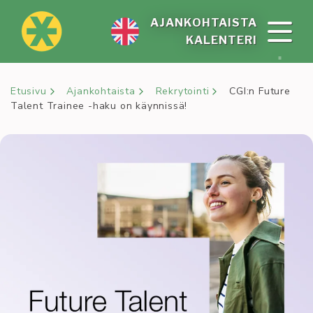
Siirry
sisältöön
AJAN­KOH­TAIS­TA
KA­LEN­TE­RI
Etusivu
Ajankohtaista
Rekrytointi
CGI:n Future
Talent Trainee -haku on käynnissä!