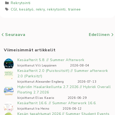
Kategoriat
Rekrytointi
Avainsanat
CGI
,
kesätyö
,
rekry
,
rekrytointi
,
trainee
Seuraava
Edellinen
Viimeisimmät artikkelit
Kesäafterit 5.8. // Summer Afterwork
kirjoittanut Vili Leppänen
2026-08-04
Kesäafterit 2.0 (Puistositsit!) // Summer afterwork
2.0 (Parksitz!)
kirjoittanut Alexander Engberg
2026-07-13
Hybridin Haalarikellunta 2.7.2026 // Hybridi Overall
Floating 2.7.2026
kirjoittanut Elias Kaario
2026-06-29
Kesäafterit 16.6. // Summer Afterwork 16.6.
kirjoittanut Ira Heino
2026-06-12
Kesän tapahtumat 2026 // Summer Student Events