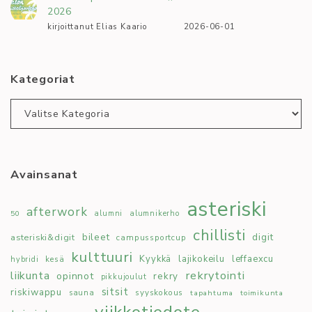
2026
kirjoittanut Elias Kaario
2026-06-01
Kategoriat
Kategoriat
Avainsanat
asteriski
afterwork
50
alumni
alumnikerho
chillisti
bileet
digit
asteriski&digit
campussportcup
kulttuuri
Kyykkä
lajikokeilu
leffaexcu
kesä
hybridi
rekrytointi
liikunta
opinnot
rekry
pikkujoulut
sitsit
riskiwappu
syyskokous
sauna
tapahtuma
toimikunta