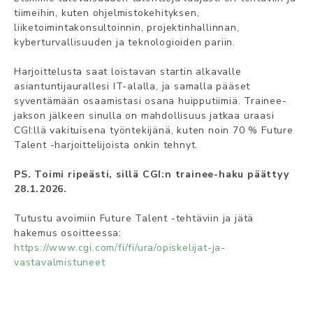
tiimeihin, kuten ohjelmistokehityksen,
liiketoimintakonsultoinnin, projektinhallinnan,
kyberturvallisuuden ja teknologioiden pariin.
Harjoittelusta saat loistavan startin alkavalle
asiantuntijaurallesi IT-alalla, ja samalla pääset
syventämään osaamistasi osana huipputiimiä. Trainee-
jakson jälkeen sinulla on mahdollisuus jatkaa uraasi
CGI:llä vakituisena työntekijänä, kuten noin 70 % Future
Talent -harjoittelijoista onkin tehnyt.
PS. Toimi ripeästi, sillä CGI:n trainee-haku päättyy
28.1.2026.
Tutustu avoimiin Future Talent -tehtäviin ja jätä
hakemus osoitteessa:
https://www.cgi.com/fi/fi/ura/opiskelijat-ja-
vastavalmistuneet