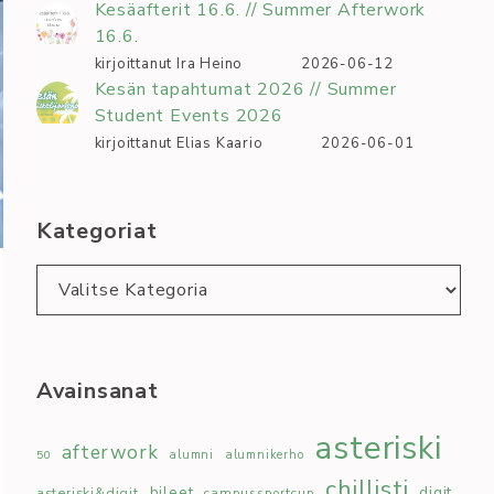
Kesäafterit 16.6. // Summer Afterwork
16.6.
kirjoittanut Ira Heino
2026-06-12
Kesän tapahtumat 2026 // Summer
Student Events 2026
kirjoittanut Elias Kaario
2026-06-01
Kategoriat
Kategoriat
Avainsanat
asteriski
afterwork
50
alumni
alumnikerho
chillisti
bileet
digit
asteriski&digit
campussportcup