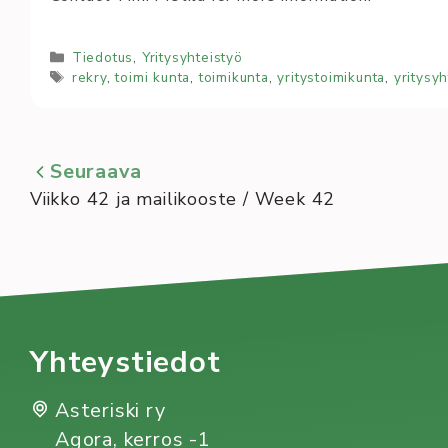
Kategoriat
Tiedotus
,
Yritysyhteistyö
Avainsanat
rekry
,
toimi kunta
,
toimikunta
,
yritystoimikunta
,
yritysyh
Seuraava
Viikko 42 ja mailikooste / Week 42
Yhteystiedot
Asteriski ry
Agora, kerros -1