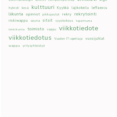
kulttuuri
Kyykkä
lajikokeilu
leffaexcu
kesä
hybridi
rekrytointi
liikunta
opinnot
rekry
pikkujoulut
sitsit
riskiwappu
syyskokous
sauna
tapahtuma
viikkotiedote
toimisto
toimikunta
vappu
viikkotiedotus
vuosijuhlat
Vuoden IT-opettaja
wappu
yritysyhteistyö