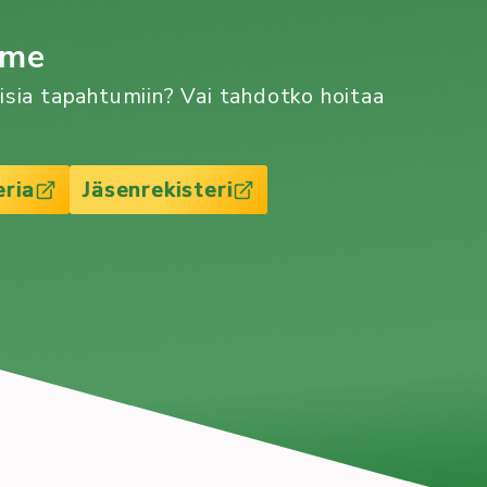
mme
aisia tapahtumiin? Vai tahdotko hoitaa
eria
Jäsenrekisteri