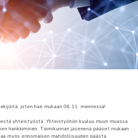
tekijöitä, joten hae mukaan 06.11. mennessä!
lisestä yhteistyöstä. Yhteistyöhön kuuluu muun muassa
tien hankkiminen. Toimikunnan jäsenenä pääset mukaan
antaa myös erinomaisen mahdollisuuden päästä