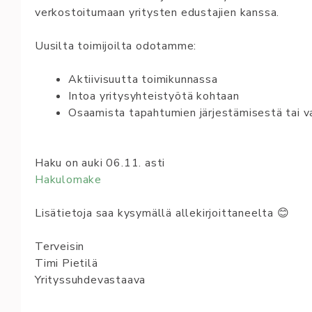
verkostoitumaan yritysten edustajien kanssa.
Uusilta toimijoilta odotamme:
Aktiivisuutta toimikunnassa
Intoa yritysyhteistyötä kohtaan
Osaamista tapahtumien järjestämisestä tai va
Haku on auki 06.11. asti
Hakulomake
Lisätietoja saa kysymällä allekirjoittaneelta 😊
Terveisin
Timi Pietilä
Yrityssuhdevastaava