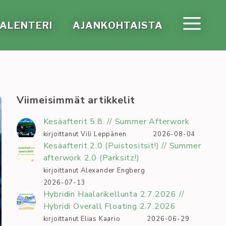
A­LEN­TE­RI
AJAN­KOH­TAIS­TA
Viimeisimmät artikkelit
Kesäafterit 5.8. // Summer Afterwork
kirjoittanut Vili Leppänen
2026-08-04
Kesäafterit 2.0 (Puistositsit!) // Summer
afterwork 2.0 (Parksitz!)
kirjoittanut Alexander Engberg
2026-07-13
Hybridin Haalarikellunta 2.7.2026 //
Hybridi Overall Floating 2.7.2026
kirjoittanut Elias Kaario
2026-06-29