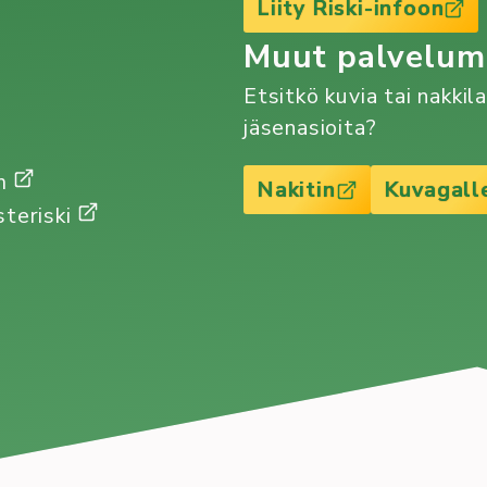
Liity Riski-infoon
Muut palvelu
Etsitkö kuvia tai nakkil
jäsenasioita?
Gm
Nakitin
Kuvagall
steriski