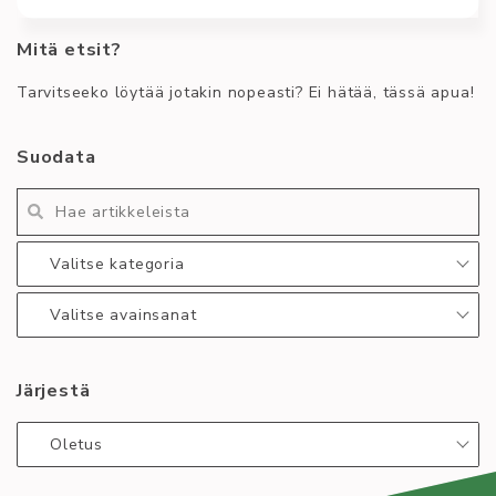
5.4.
Mitä etsit?
Temptation Island -katsomo alkaa, tuttavallisemmin
Tempparikerho! Tule siis kanssamme seuraamaan
Tarvitseeko löytää jotakin nopeasti? Ei hätää, tässä apua!
suhdekoukeroita ja realityn ihmeellistä maailmaa
Kirjoittaja
Tapahtuma
Suodata
Roosa Virta
dippivihanneksia
kerho
kulttuuri
temppari
tempparikerho
temptation island
Valitse kategoria
Lue lisää
:
Tempparikerho
Valitse avainsanat
alkaa
14.3.
Järjestä
Oletus