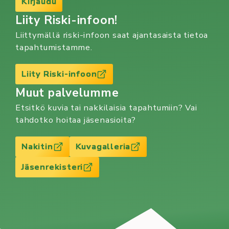
Kirjaudu
Liity Riski-infoon!
Liittymällä riski-infoon saat ajantasaista tietoa
tapahtumistamme.
Liity Riski-infoon
Muut palvelumme
Etsitkö kuvia tai nakkilaisia tapahtumiin? Vai
tahdotko hoitaa jäsenasioita?
Nakitin
Kuvagalleria
Jäsenrekisteri