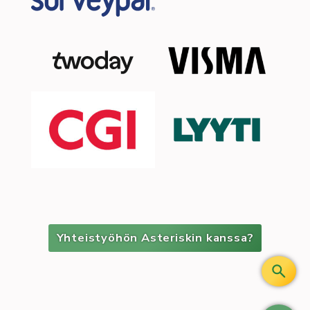
Yhteistyöhön Asteriskin kanssa?