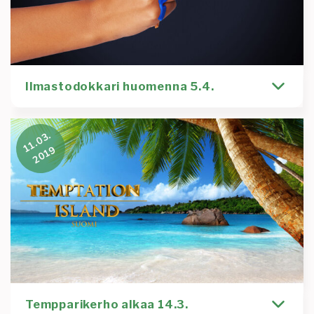
Ilmastodokkari huomenna 5.4.
Hei! Huomenna 5.4. klo 14-16 järjestämme
11.03.
Epämiellyttävä totuus -dokumentin
2019
katsomistilaisuuden luentosalissa XX, liittyen
samana päivänä
Kirjoittaja
Tapahtuma
Roosa Virta
dippivihanneksia
dokkari
ilmastonmuutos
Lue lisää
:
Ilmastodokkari
Tempparikerho alkaa 14.3.
huomenna