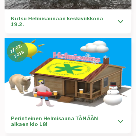
9.2.
Kutsu Helmisaunaan keskiviikkona
19.2.
Helmikuu on jo pitkällä ja on taas Asteriski ry:n
27.02.
perinteisin Helmisaunan aika! Tämänvuotinen
2019
Helmisauna järjestetään
Kirjoittaja
Tapahtuma
Taru Toivonen
helmisauna
saunailta
Lue lisää
:
Kutsu
Helmisaunaan
Perinteinen Helmisauna TÄNÄÄN
keskiviikkona
alkaen klo 18!
19.2.