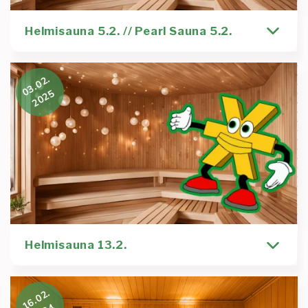
Helmisauna 5.2. // Pearl Sauna 5.2.
In English below Nonniihh, nyt olis sitä Helmisaunaa
03.02.
tarjolla. ☕ Pakkaset ovat kireänä, mutta ei
2025
Kirjoittaja
Tapahtuma
Elias Kaario
chillisti
helmisauna
kulttuuri
pearlsauna
runeberg
torttu
Lue lisää
:
Helmisauna
5.2.
//
Helmisauna 13.2.
Pearl
Sauna
5.2.
In english below Hei kaikki saunatontut. Nyt ois sitä
16.02.
saunaa tarjolla. Helmisauna järjestetään tuttuun