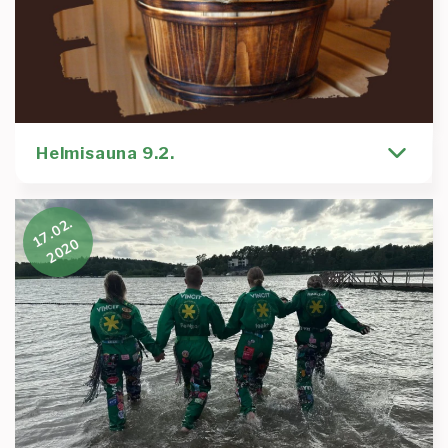
saunailta
Lue lisää
:
Helmisauna
22.2.
Helmisauna 9.2.
Helmikuu on saatu käyntiin ja nyt onkin aika
17.02.
Asteriskin perinteisen Helmisaunan! Helmisauna
2020
järjestetään tuttuun tapaan
Kirjoittaja
Tapahtuma
Sami Salo
asteriski
chillisti
helmisauna
mylly pyörimään
sauna
Lue lisää
:
Helmisauna