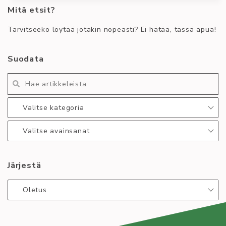
Mitä etsit?
Riskit! Muistutuksen sananen, että tänään alkaen
klo 18 TYYn saunalla on perinteinen Helmisauna!
Tarvitseeko löytää jotakin nopeasti? Ei hätää, tässä apua!
Sauna on
Kirjoittaja
Tapahtuma
Suodata
Veera Paananen
asteriski
helmisauna
perinne
saunailta
Lue lisää
:
Valitse kategoria
Perinteinen
Helmisauna
Valitse avainsanat
TÄNÄÄN
alkaen
Järjestä
klo
18!
Oletus