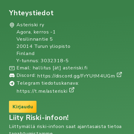
Yhteystiedot
Asteriski ry
Agora, kerros -1
Vesilinnantie 5
20014 Turun yliopisto
Finland
Y-tunnus: 3032318-5
Email: hallitus [ät] asteriski.fi
Discord:
https://discord.gg/FrYUtM4UGm
Telegram tiedotuskanava:
https://t.me/asteriski
Kirjaudu
Liity Riski-infoon!
Liittymällä riski-infoon saat ajantasaista tietoa
tapahtumistamme.