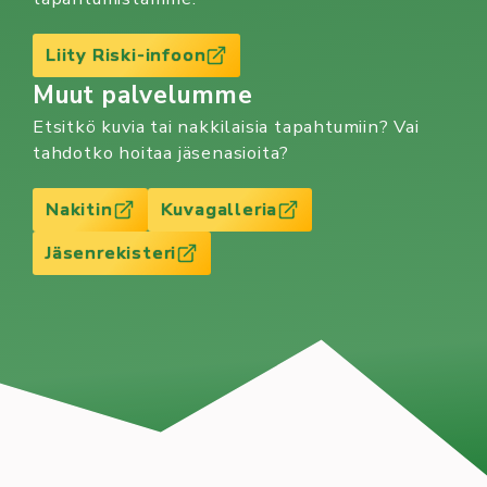
Liity Riski-infoon
Muut palvelumme
Etsitkö kuvia tai nakkilaisia tapahtumiin? Vai
tahdotko hoitaa jäsenasioita?
Nakitin
Kuvagalleria
Jäsenrekisteri