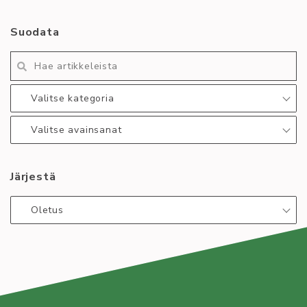
Kirjoittaja
Tapahtuma
Suodata
Vera Hiltunen
atk-ytp
joensuu
rokkenroll
zynzynzyn
Lue lisää
:
Valitse kategoria
ATK-
YTP
Valitse avainsanat
Joensuu
2023!
Järjestä
Oletus