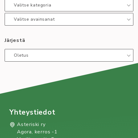
The
Valitse kategoria
Coming
Race
Valitse avainsanat
Järjestä
Oletus
Yhteystiedot
Asteriski ry
Agora, kerros -1