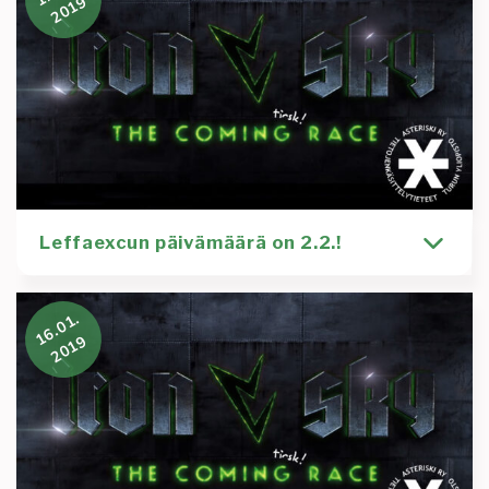
2019
-
Kirjoittaja
Tapahtuma
leffaexcu
Roosa Virta
Diana
elokuva
iron sky
Kino Diana
kulttuuri
leffa
leffaexcu
Lue lisää
:
Muistutus:
Leffaexcu
Iron
Leffaexcun päivämäärä on 2.2.!
Sky:
The
coming
Edelliseen viestiin oli eksynyt pieni virhe, eli
16.01.
race
leffaexcun päivämäärä on lauantaina 2.2.!
2019
Ilmoittautuminen aukeaa huomenna
2.2
Kirjoittaja
Tapahtuma
Tiedotus
Milja Lempinen
iron sky
Kino Diana
kulttuuri
leffaexcu