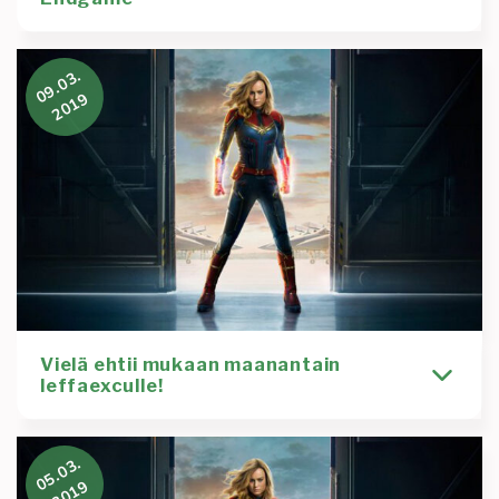
Endgame
4.5.
Perinteiseen tapaan Asteriskin hyvinvointiviikoilla
09.03.
4.5. klo 18:00 lähdetään katsomaan Avengers
2019
Endgame -yksityisnäytöstä Kino Dianaan! Vapun
Kirjoittaja
Tapahtuma
Roosa Virta
Avengers
endgame
Hyvinvointipäivät
Kino Diana
kulttuuri
leffaexcu
vappu
yksityisnäytös
Lue lisää
:
Asteriski
Vielä ehtii mukaan maanantain
goes
leffaexculle!
movies
–
Avengers
Hei riskit ja kaikki teirän kamuset! Ylihuomenna
05.03.
maanantaina 11.3. mennään Digitin porukan kanssa
Endgame
2019