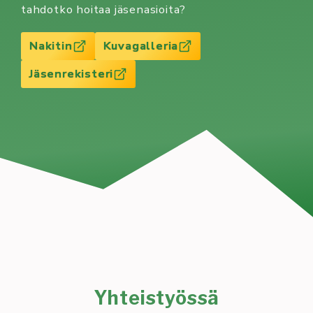
tahdotko hoitaa jäsenasioita?
Nakitin
Kuvagalleria
Jäsenrekisteri
Yhteistyössä