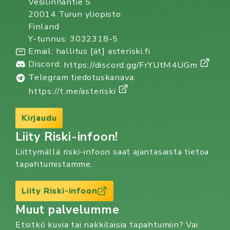
Vesilinnantie 5
20014 Turun yliopisto
Finland
Y-tunnus: 3032318-5
Email: hallitus [ät] asteriski.fi
Discord:
https://discord.gg/FrYUtM4UGm
Telegram tiedotuskanava:
https://t.me/asteriski
Kirjaudu
Liity Riski-infoon!
Liittymällä riski-infoon saat ajantasaista tietoa
tapahtumistamme.
Liity Riski-infoon
Muut palvelumme
Etsitkö kuvia tai nakkilaisia tapahtumiin? Vai