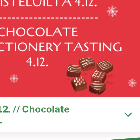
12. // Chocolate
.