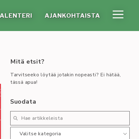
A­LEN­TE­RI
AJAN­KOH­TAIS­TA
Mitä etsit?
Tarvitseeko löytää jotakin nopeasti? Ei hätää,
tässä apua!
Suodata
Valitse kategoria