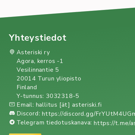
Joulu(kuu) alkaa jo häämöttää ja nyt onkin vuoden 
muodossa!
Tapahtuma
asteriski
glögi
joulu
konvehti
kulttuuri
suklaa
Yhteystiedot
Asteriski ry
Agora, kerros -1
Vesilinnantie 5
20014 Turun yliopisto
Finland
Y-tunnus: 3032318-5
Email: hallitus [ät] asteriski.fi
Discord:
https://discord.gg/FrYUtM4U
Telegram tiedotuskanava:
https://t.me/a