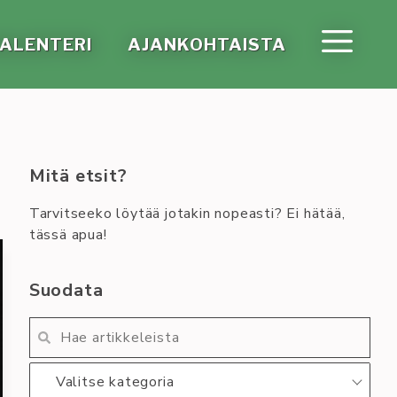
A­LEN­TE­RI
AJAN­KOH­TAIS­TA
Mitä etsit?
Tarvitseeko löytää jotakin nopeasti? Ei hätää,
tässä apua!
Suodata
Valitse kategoria