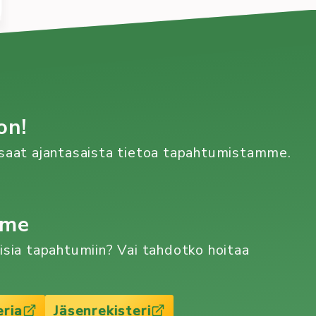
on!
n saat ajantasaista tietoa tapahtumistamme.
mme
aisia tapahtumiin? Vai tahdotko hoitaa
eria
Jäsenrekisteri