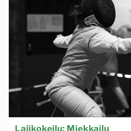
Lajikokeilu: Miekkailu