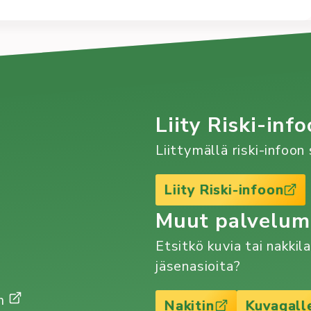
iin on myös saapunut tämän lukuvuoden ensimmäinen
Kirjoittaja
Eero Kuusisto
Liity Riski-info
Lue lisää
Liittymällä riski-infoo
:
Lajikokeilu:
Liity Riski-infoon
Miekkailu
Muut palvelu
Etsitkö kuvia tai nakkil
jäsenasioita?
Gm
Nakitin
Kuvagall