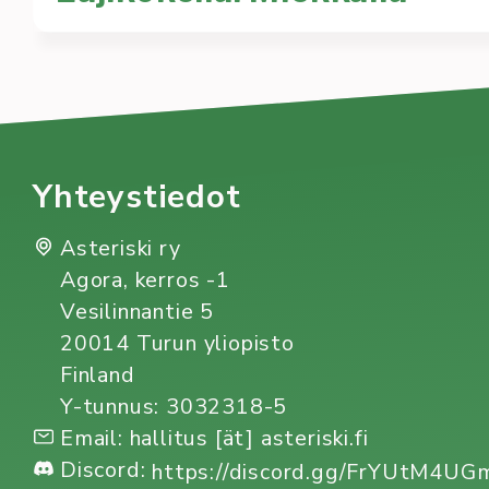
In English below Hellurei! Syksy on saapunut ja n
Liikunta
asteriski
chillisti
lajikokeilu
liikunta
miekkailu
Yhteystiedot
Asteriski ry
Agora, kerros -1
Vesilinnantie 5
20014 Turun yliopisto
Finland
Y-tunnus: 3032318-5
Email: hallitus [ät] asteriski.fi
Discord:
https://discord.gg/FrYUtM4U