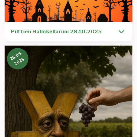
Pilttien Hallokellariini 28.10.2025
In English below Pelottavan huisaa lokakuuta piltit!
26.05.
On aika Halloween seasonin ja viimeisen virallisen
2025
pilttitapahtuman👀
Kirjoittaja
Tapahtuma
Sara Tognetty
halloween
hengailua
kivaa yhteistä tekemistä
kysymyksiä
nukkuma
piltit
tuutorit
Lue lisää
:
Pilttien
Hallokellariini
28.10.2025