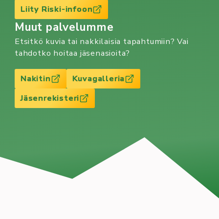
Liity Riski-infoon
Muut palvelumme
Etsitkö kuvia tai nakkilaisia tapahtumiin? Vai
tahdotko hoitaa jäsenasioita?
Nakitin
Kuvagalleria
Jäsenrekisteri