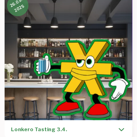
26.03.
koiraa.Tämä on tämän kevään viimeinen tapahtuma.
2025
Tämän vuoden
Kirjoittaja
Tapahtuma
Tommi Salo
afterwork
chillisti
kulttuuri
nukkuma
viini-ilta
viininmaistelu
Lue lisää
:
Viininmaisteluilt
28.5.
//
Wine
tasting
28.5.
Lonkero Tasting 3.4.