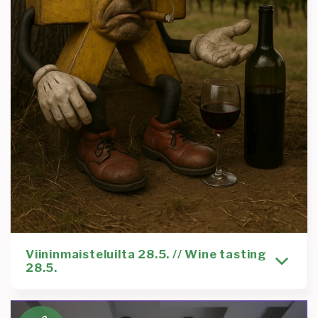
Viininmaisteluilta 28.5. // Wine tasting
28.5.
In english below Huijasimme sinua kuin vanhaa