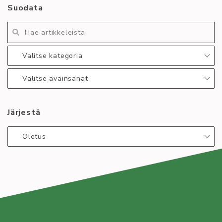
Kirjoittaja
Tapahtuma
Suodata
Roosa Virta
alkoholiton
aloittelija
dnd
kulttuuri
lautapeli
nukkuma
Lue lisää
:
Valitse kategoria
Muistutus:
DnD
Valitse avainsanat
-
aloittelijailta
Järjestä
4.2
Oletus