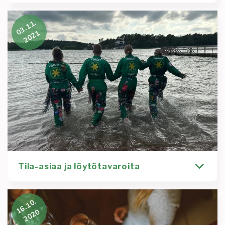
In English below Let’s go lehmät, navetta kytee. Eli
03.11.
semmosta settiä ois luvassa kuin long
2021
Kirjoittaja
Tapahtuma
Tommi Salo
kulttuuri
lonkerotasting
nukkuma
tapahtuma
Lue lisää
:
Lonkero
Tasting
3.4.
Tila-asiaa ja löytötavaroita
Toimistokäytävän naulakoihin on kertynyt
16.10.
ylimääräistä tavaraa, joten jäsenistöä pyydetään
2020
keräämään omaisuutensa talteen. Kaikki