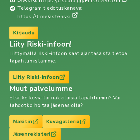
https://discord.gg/FrYUtM4UGm
Telegram tiedotuskanava:
https://t.me/asteriski
Kirjaudu
Liity Riski-infoon!
Liittymällä riski-infoon saat ajantasaista tietoa
tapahtumistamme.
Liity Riski-infoon
Muut palvelumme
Etsitkö kuvia tai nakkilaisia tapahtumiin? Vai
tahdotko hoitaa jäsenasioita?
Nakitin
Kuvagalleria
Jäsenrekisteri