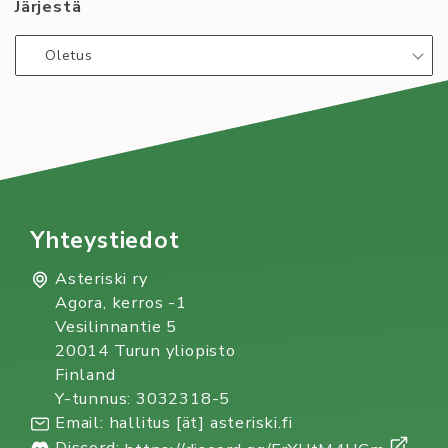
piparei!!
Järjestä
Oletus
Yhteystiedot
Asteriski ry
Agora, kerros -1
Vesilinnantie 5
20014 Turun yliopisto
Finland
Y-tunnus: 3032318-5
Email: hallitus [ät] asteriski.fi
Discord: