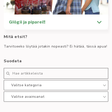
Glögii ja piparei!!
Mitä etsit?
In English below Hou hou! Kuumottaako maanantain
todarin tentti? Jäikö pikkujouluilta käteen sielua
Tarvitseeko löytää jotakin nopeasti? Ei hätää, tässä apua!
kalvava tyhjyys?
Kirjoittaja
Kulttuuri
Opinnot
Suodata
Henri Kartano
Sosiaalipolitiikka
Tiedotus
Yleinen
asteriski
chillisti
glögi
henkinenjamoraalinenkrapula
pipari
relax
stress relief
toimisto
Valitse kategoria
Lue lisää
:
Valitse avainsanat
Glögii
ja