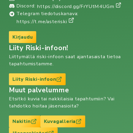
Discord:
https://discord.gg/FrYUtM4UGm
Telegram tiedotuskanava:
https://t.me/asteriski
Kirjaudu
Liity Riski-infoon!
Liittymällä riski-infoon saat ajantasaista tietoa
tapahtumistamme.
Liity Riski-infoon
Muut palvelumme
Etsitkö kuvia tai nakkilaisia tapahtumiin? Vai
tahdotko hoitaa jäsenasioita?
Nakitin
Kuvagalleria