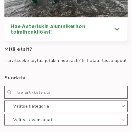
Hae Asteriskin alumnikerhon
toimihenkilöksi!
Mitä etsit?
Heippa riskit ja riskimieliset! Uuden piltit saapuvat
tänään ja heille on luvassa paljon erilaista
Tarvitseeko löytää jotakin nopeasti? Ei hätää, tässä apua!
ohjelmaa,
Kirjoittaja
Yhdistys
Suodata
Tuisku Polvinen
alumni
haku
kerho
starttaus
toimihenkilö
toimihenkilöhaku
Lue lisää
:
Valitse kategoria
Hae
Asteriskin
Valitse avainsanat
alumnikerhon