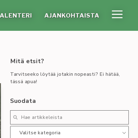
A­LEN­TE­RI
AJAN­KOH­TAIS­TA
Mitä etsit?
Tarvitseeko löytää jotakin nopeasti? Ei hätää,
tässä apua!
Suodata
Valitse kategoria