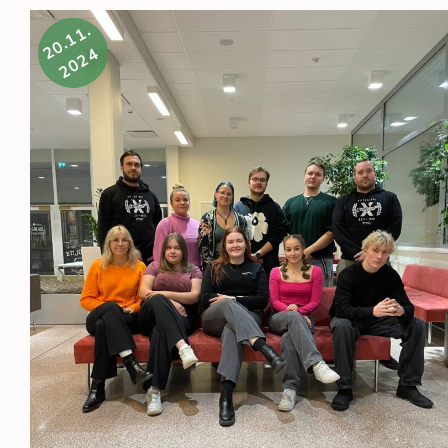
In English below. Maanantaina 17.11. järjestettiin
20.11.
virallisten asioiden lisäksi valittiin
2024
Yhdistys
asteriski
hallitus
syko
syyskokous
toimihenkil