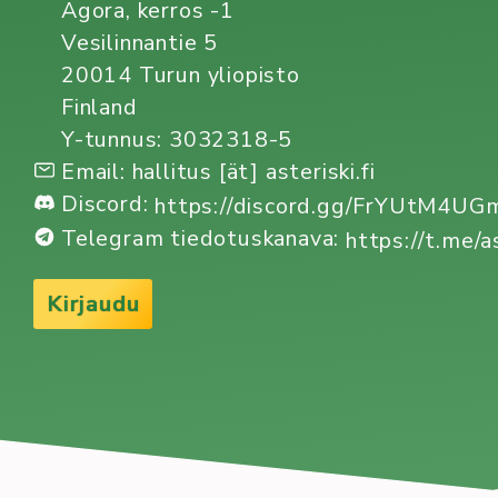
Agora, kerros -1
:
Vesilinnantie 5
Hallitus
20014 Turun yliopisto
ja
Finland
toimihenkilöt
Y-tunnus: 3032318-5
2025
Email: hallitus [ät] asteriski.fi
//
Discord:
Board
https://discord.gg/FrYUtM4U
and
Telegram tiedotuskanava:
https://t.me/a
actives
2025
Kirjaudu