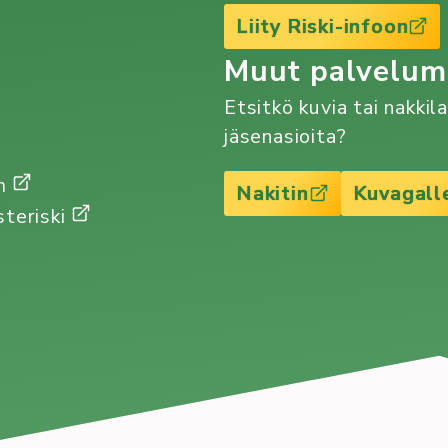
auennut
Liity Riski-infoon
toimikaudelle
2019!
Muut palvelu
Etsitkö kuvia tai nakkil
jäsenasioita?
Gm
Nakitin
Kuvagall
steriski