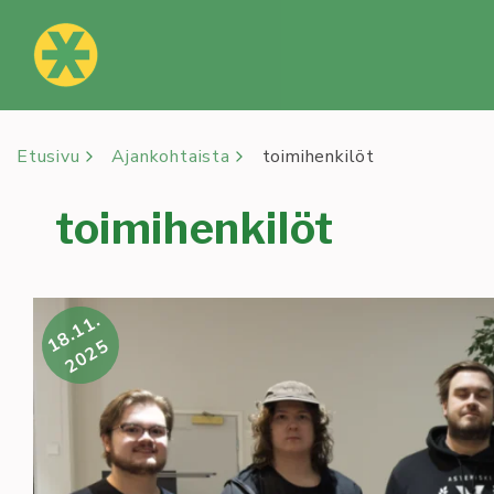
Siirry
sisältöön
Etusivu
Ajankohtaista
toimihenkilöt
toimihenkilöt
18.11.
2025