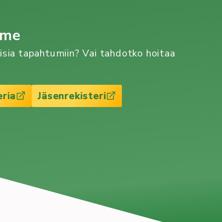
mme
aisia tapahtumiin? Vai tahdotko hoitaa
eria
Jäsenrekisteri