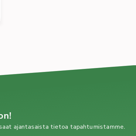
an
on!
n saat ajantasaista tietoa tapahtumistamme.