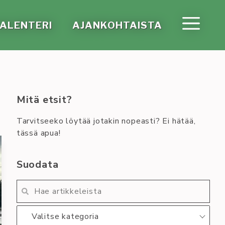
A­LEN­TE­RI
AJAN­KOH­TAIS­TA
Mitä etsit?
Tarvitseeko löytää jotakin nopeasti? Ei hätää,
tässä apua!
Suodata
Valitse kategoria