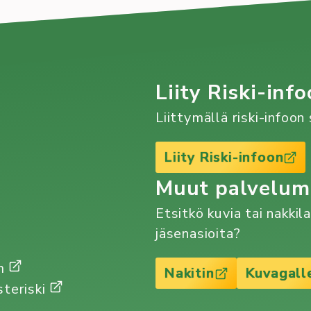
Kirjoittaja
Tapahtuma
Veera Paananen
alumni
alumnikerho
asteriski
risteily
varaslähtö
Liity Riski-info
Lue lisää
:
Liittymällä riski-infoo
Alumnikerhon
piknik-
Liity Riski-infoon
risteily
Muut palvelu
24.8.
–
Etsitkö kuvia tai nakkil
ilmo
jäsenasioita?
auki!
Gm
Nakitin
Kuvagall
steriski