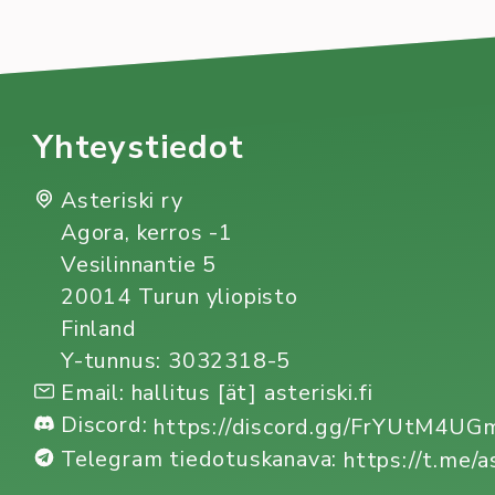
Varaslähtö on uusille biotekniikan, tietotekniikan
ja tietojenkäsittelytieteen opiskelijoille
suunnattu tapahtuma, jonka tarkoituksena on
tutustuttaa opiskelijat
Kirjoittaja
Tapahtuma
Uutinen
Yhteystiedot
Lauri Orava
varaslähtö
Asteriski ry
Agora, kerros -1
Lue lisää
:
Vesilinnantie 5
Varaslähtö
20014 Turun yliopisto
2019
Finland
Y-tunnus: 3032318-5
Email: hallitus [ät] asteriski.fi
Discord:
https://discord.gg/FrYUtM4U
Telegram tiedotuskanava:
https://t.me/a