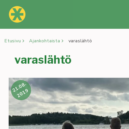
Siirry
sisältöön
Etusivu
Ajankohtaista
varaslähtö
varaslähtö
21.08.
2019