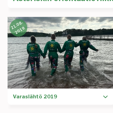
Syksy lähestyy taas uhkaavaa vauhtia ja sen mukana 
21.08.
2019
Uutinen
orientaatioviikko
pilttiviikko
varaslähtö
Varaslähtö 2019