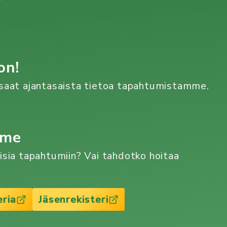
on!
n saat ajantasaista tietoa tapahtumistamme.
mme
aisia tapahtumiin? Vai tahdotko hoitaa
eria
Jäsenrekisteri