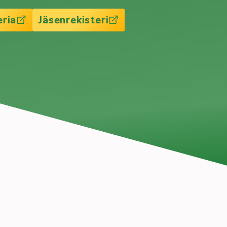
eria
Jäsenrekisteri