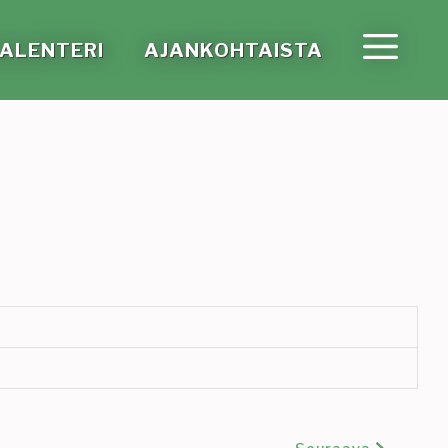
A­LEN­TE­RI
AJAN­KOH­TAIS­TA