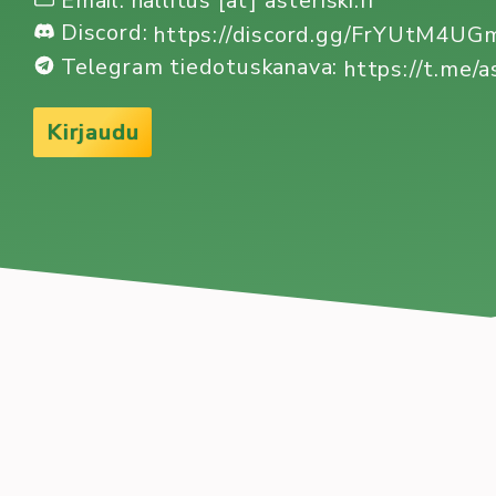
Email: hallitus [ät] asteriski.fi
Discord:
https://discord.gg/FrYUtM4U
Telegram tiedotuskanava:
https://t.me/a
Kirjaudu