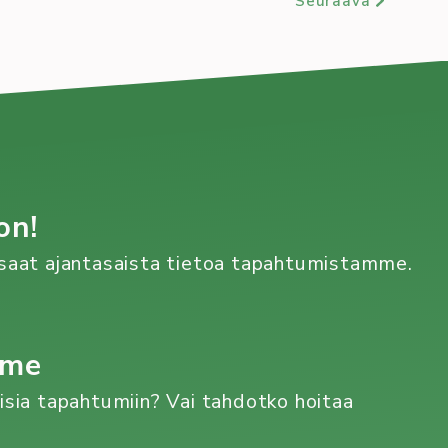
Seuraava
on!
n saat ajantasaista tietoa tapahtumistamme.
mme
aisia tapahtumiin? Vai tahdotko hoitaa