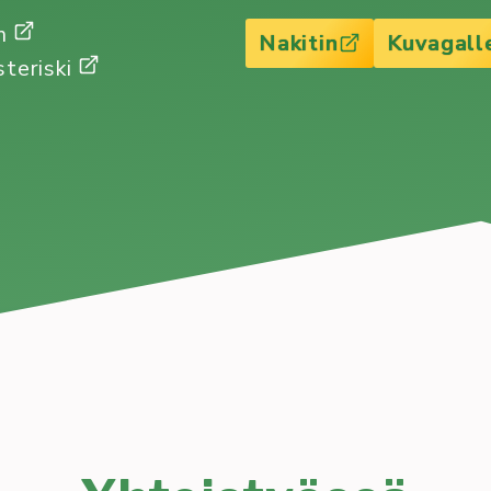
Gm
Nakitin
Kuvagall
steriski