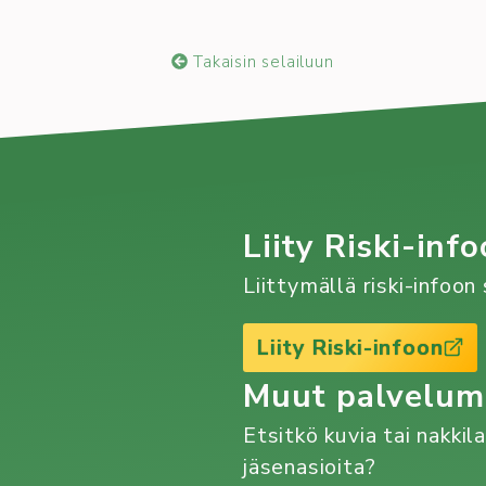
Takaisin selailuun
Liity Riski-info
Liittymällä riski-infoo
Liity Riski-infoon
Muut palvelu
Etsitkö kuvia tai nakkil
jäsenasioita?