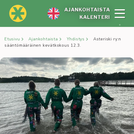
Siirry
sisältöön
AJAN­KOH­TAIS­TA
KA­LEN­TE­RI
Etusivu
Ajankohtaista
Yhdistys
Asteriski ry:n
sääntömääräinen kevätkokous 12.3.