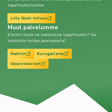
tapahtumistamme.
Liity Riski-infoon
Muut palvelumme
Etsitkö kuvia tai nakkilaisia tapahtumiin? Vai
tahdotko hoitaa jäsenasioita?
Nakitin
Kuvagalleria
Jäsenrekisteri