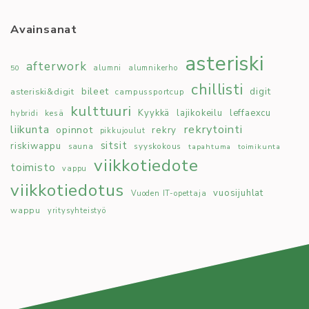
Avainsanat
asteriski
afterwork
50
alumni
alumnikerho
chillisti
bileet
digit
asteriski&digit
campussportcup
kulttuuri
Kyykkä
lajikokeilu
leffaexcu
kesä
hybridi
rekrytointi
liikunta
opinnot
rekry
pikkujoulut
sitsit
riskiwappu
syyskokous
sauna
tapahtuma
toimikunta
viikkotiedote
toimisto
vappu
viikkotiedotus
vuosijuhlat
Vuoden IT-opettaja
wappu
yritysyhteistyö