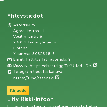
Yhteystiedot
Asteriski ry
Agora, kerros -1
Vesilinnantie 5
20014 Turun yliopisto
Finland
Y-tunnus: 3032318-5
Email: hallitus [ät] asteriski.fi
Discord:
https://discord.gg/FrYUtM4UGm
Telegram tiedotuskanava:
https://t.me/asteriski
Kirjaudu
Liity Riski-infoon!
Liittymällä riski-infoon saat ajantasaista tietoa