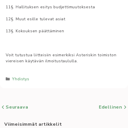
11§. Hallituksen esitys budjettimuutoksesta
12§. Muut esille tulevat asiat
13§. Kokouksen päättäminen
Voit tutustua liitteisiin esimerkiksi Asteriskin toimiston
viereisen käytävän ilmoitustaululla.
Kategoriat
Yhdistys
Seuraava
Edellinen
Viimeisimmät artikkelit