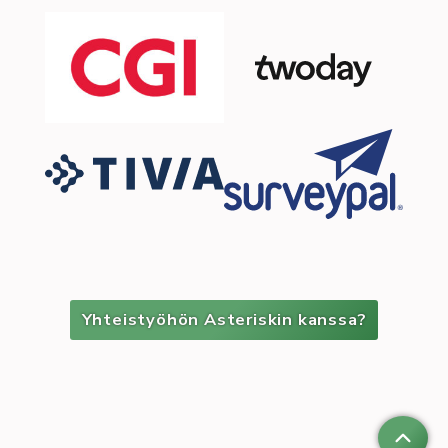
Yhteistyöhön Asteriskin kanssa?