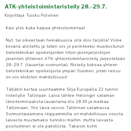
ATK-yhteistoimintaristeily 28.-29.7.
Kirjoittaja
Tuisku Polvinen
Käsi ylös kuka kaipaa yhteistoimintaa!
Nyt, tai oikeastaan heinäkuussa sitä olisi tarjolla! Viime
kesänä aloitettu ja täten siis jo perinteeksi muodostunut
tietotekniikan opiskelijoiden liiton jäsenjärjestöjen
jäsenten yhteinen
ATK
-yhteistoimintaristeily järjestetään
28.-29.7. (lauantai-sunnuntai). Risteily kokoaa yhteen
tietotekniikan opiskelijoita ympäri Suomen, joten reissu
on siis ehdoton mahdollisuus!
Tälläkin kertaa suuntaamme Silja Europalla 22 tunnin
risteilylle Tallinaan. Laiva lähtee Helsingin sataman
länsiterminaalista lauantaina klo 18.30 ja matkaa
Tallinnaan. Yön laiva seisoo Tallinnan satamassa.
Sunnuntaiaamuna reippaimmilla on mahdollisuus nousta
laivasta muutamaksi tunniksi maihin, mutta laivasta
poistuminen ei ole pakollista. Takaisin kohti