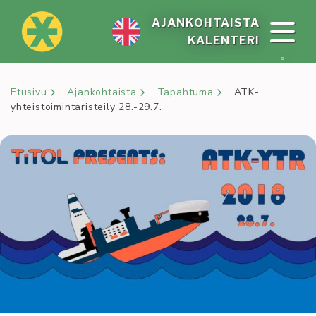
Siirry
sisältöön
AJAN­KOH­TAIS­TA
KA­LEN­TE­RI
Etusivu
Ajankohtaista
Tapahtuma
ATK-
yhteistoimintaristeily 28.-29.7.