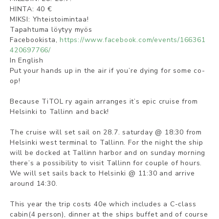
HINTA: 40 €
MIKSI: Yhteistoimintaa!
Tapahtuma löytyy myös
Facebookista,
https://www.facebook.com/events/166361
420697766/
In English
Put your hands up in the air if you’re dying for some co-
op!
Because TiTOL ry again arranges it’s epic cruise from
Helsinki to Tallinn and back!
The cruise will set sail on 28.7. saturday @ 18:30 from
Helsinki west terminal to Tallinn. For the night the ship
will be docked at Tallinn harbor and on sunday morning
there’s a possibility to visit Tallinn for couple of hours.
We will set sails back to Helsinki @ 11:30 and arrive
around 14:30.
This year the trip costs 40e which includes a C-class
cabin(4 person), dinner at the ships buffet and of course