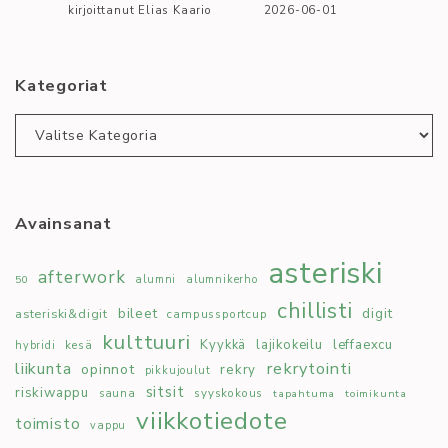
kirjoittanut Elias Kaario
2026-06-01
Kategoriat
Kategoriat
Avainsanat
asteriski
afterwork
50
alumni
alumnikerho
chillisti
bileet
digit
asteriski&digit
campussportcup
kulttuuri
Kyykkä
lajikokeilu
leffaexcu
kesä
hybridi
rekrytointi
liikunta
opinnot
rekry
pikkujoulut
sitsit
riskiwappu
syyskokous
sauna
tapahtuma
toimikunta
viikkotiedote
toimisto
vappu