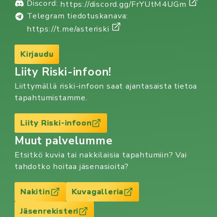
Discord:
https://discord.gg/FrYUtM4UGm
Telegram tiedotuskanava:
https://t.me/asteriski
Kirjaudu
Liity Riski-infoon!
Liittymällä riski-infoon saat ajantasaista tietoa
tapahtumistamme.
Liity Riski-infoon
Muut palvelumme
Etsitkö kuvia tai nakkilaisia tapahtumiin? Vai
tahdotko hoitaa jäsenasioita?
Nakitin
Kuvagalleria
Jäsenrekisteri