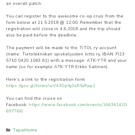
an overall patch.
You can register to this awesome co-op cruis from the
form below at 21.5.2018 @ 12:00. Remember that the
registration will close in 4.6.2018 and the trip should
also be paid before the deadline.
The payment will be made to the TiTOL ry account
(name: Tietotekniikan opiskelijoiden liitto ry, IBAN: FI23
5710 0420 1063 61) with a message:
ATK
-YTR and your
name (so for example
ATK
-YTR Erkko Sallinen).
Here’s a link to the registration form:
https://goo.gl/forms/wV43Dpfg0xR5dFpp1
You can find the cruise on
Facebook:
https://www.facebook.com/events/166361420
697766/
Kategoriat
Tapahtuma