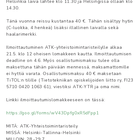
Helsinkiä laiva lähtee klo 11.30 ja Helsingissä ollaan klo
14.30.
Tänä vuonna reissu kustantaa 40 €. Tähän sisältyy hytin
(C-luokka, 4 henkeä) lisäksi illallinen laivalla sekä
haalarimerkki.
Ilmoittautuminen
ATK
-yhteistoimintaristeilylle alkaa
21.5. klo 12 oheisen lomakkeen kautta. Ilmoittautumisen
deadline on 4.6. Myös osallistumismaksu tulee olla
maksettuna tähän päivään mennessä, maksamattomille
ei hyttiä varata. Osallistumismaksu 40 € maksetaan
TiTOL:n tilille (Tietotekniikan opiskelijoiden liitto ry, FI23
5710 0420 1063 61), viestiksi
ATK
-YTR ja oma nimi.
Linkki ilmoittautumislomakkeeseen on tässä:
https://goo.gl/forms/wV43Dpfg0xR5dFpp1
MITÄ:
ATK
-Yhteistoimintaristeily
MISSÄ: Helsinki-Tallinna-Helsinki
MILLOIN: 28.-29.7.