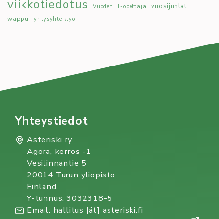
viikkotiedotus
vuosijuhlat
Vuoden IT-opettaja
wappu
yritysyhteistyö
Yhteystiedot
Asteriski ry
Agora, kerros -1
Vesilinnantie 5
20014 Turun yliopisto
Finland
Y-tunnus: 3032318-5
Email: hallitus [ät] asteriski.fi