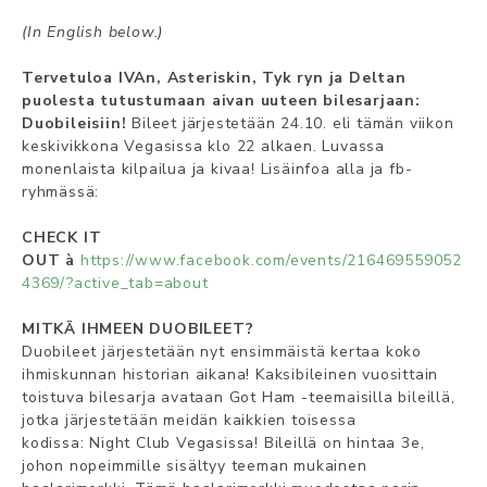
(In English below.)
Tervetuloa IVAn, Asteriskin, Tyk ryn ja Deltan
puolesta tutustumaan aivan uuteen bilesarjaan:
Duobileisiin!
Bileet järjestetään 24.10. eli tämän viikon
keskivikkona Vegasissa klo 22 alkaen. Luvassa
monenlaista kilpailua ja kivaa! Lisäinfoa alla ja fb-
ryhmässä:
CHECK IT
OUT
à
https://www.facebook.com/events/216469559052
4369/?active_tab=about
MITKÄ IHMEEN DUOBILEET?
Duobileet järjestetään nyt ensimmäistä kertaa koko
ihmiskunnan historian aikana! Kaksibileinen vuosittain
toistuva bilesarja avataan Got Ham -teemaisilla bileillä,
jotka järjestetään meidän kaikkien toisessa
kodissa: Night Club Vegasissa! Bileillä on hintaa 3e,
johon nopeimmille sisältyy teeman mukainen