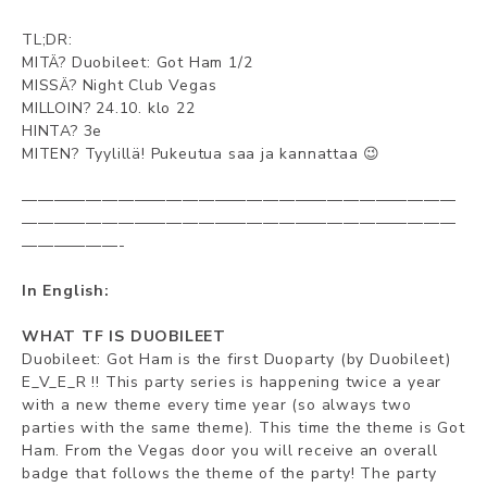
TL;DR:
MITÄ? Duobileet: Got Ham 1/2
MISSÄ? Night Club Vegas
MILLOIN? 24.10. klo 22
HINTA? 3e
MITEN? Tyylillä! Pukeutua saa ja kannattaa 😉
———————————————————————————
———————————————————————————
——————-
In English:
WHAT TF IS DUOBILEET
Duobileet: Got Ham is the first Duoparty (by Duobileet)
E_V_E_R !! This party series is happening twice a year
with a new theme every time year (so always two
parties with the same theme). This time the theme is Got
Ham. From the Vegas door you will receive an overall
badge that follows the theme of the party! The party