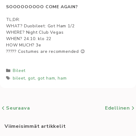
SOOOOOOOOO COME AGAIN?
TL;DR:
WHAT? Duobileet: Got Ham 1/2
WHERE? Night Club Vegas
WHEN? 24.10. klo 22
HOW MUCH? 3e
????? Costumes are recommended 😉
Kategoriat
Bileet
Avainsanat
bileet
,
got
,
got ham
,
ham
Seuraava
Edellinen
Viimeisimmät artikkelit