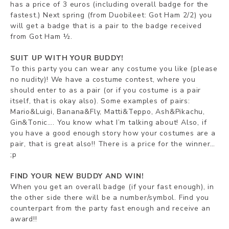
has a price of 3 euros (including overall badge for the
fastest.) Next spring (from Duobileet: Got Ham 2/2) you
will get a badge that is a pair to the badge received
from Got Ham ½.
SUIT UP WITH YOUR BUDDY!
To this party you can wear any costume you like (please
no nudity)! We have a costume contest, where you
should enter to as a pair (or if you costume is a pair
itself, that is okay also). Some examples of pairs:
Mario&Luigi, Banana&Fly, Matti&Teppo, Ash&Pikachu,
Gin&Tonic…. You know what I’m talking about! Also, if
you have a good enough story how your costumes are a
pair, that is great also!! There is a price for the winner…
;p
FIND YOUR NEW BUDDY AND WIN!
When you get an overall badge (if your fast enough), in
the other side there will be a number/symbol. Find you
counterpart from the party fast enough and receive an
award!!