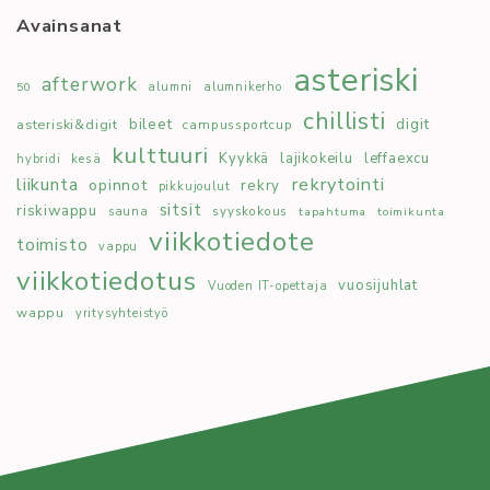
Avainsanat
asteriski
afterwork
50
alumni
alumnikerho
chillisti
bileet
digit
asteriski&digit
campussportcup
kulttuuri
Kyykkä
lajikokeilu
leffaexcu
kesä
hybridi
rekrytointi
liikunta
opinnot
rekry
pikkujoulut
sitsit
riskiwappu
syyskokous
sauna
tapahtuma
toimikunta
viikkotiedote
toimisto
vappu
viikkotiedotus
vuosijuhlat
Vuoden IT-opettaja
wappu
yritysyhteistyö