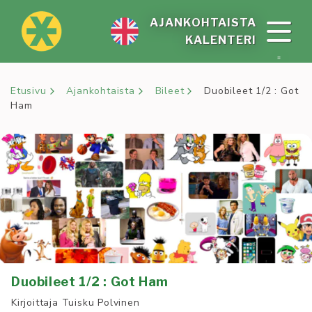
Siirry
sisältöön
AJAN­KOH­TAIS­TA
KA­LEN­TE­RI
Etusivu
Ajankohtaista
Bileet
Duobileet 1/2 : Got
Ham
Duobileet 1/2 : Got Ham
Kirjoittaja
Tuisku Polvinen