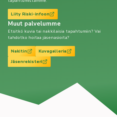
tapahtumistamme.
Liity Riski-infoon
Muut palvelumme
Etsitkö kuvia tai nakkilaisia tapahtumiin? Vai
tahdotko hoitaa jäsenasioita?
Nakitin
Kuvagalleria
Jäsenrekisteri