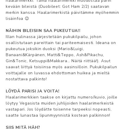
haalarimerkki. Tämä haalarimerkki muodostaa parin
kevään bileistä (Duobileet: Got Ham 2/2) saatavan
merkin kanssa. Haalarimerkistä päivitämme myöhemmin
lisäinfoa 😉
NÄIHIN BILEISIIN SAA PUKEUTUA!!
Illan hulinassa järjestetään pukukilpailu, johon
osallistutaan pareittain tai pariteemaisesti. Ideana on
pukeutua joksikin duoksi (Mario&Luigi,
Banaani&Kärpänen, Matti&Teppo, Ash&Pikachu,
Gin&Tonic, Ketsuppi&Makkara… Näitä riittää!). Asut
saavat liittyä toisiinsa myös aasinsilloin. Pukukilpailun
voittajalle on luvassa ehdottoman huikea ja mieltä
nostattava palkinto!
LÖYDÄ PARISI JA VOITA!
Haalarimerkkien taakse on kirjattu numero/kuvio, joille
löytyy Vegasista muiden juhlijoiden haalarimerkeistä
vastapari. Jos löydätte toisenne tarpeeksi nopeasti,
saatte lunastaa lipunmyynnistä kostean palkinnon!
SIIS MITÄ HÄH?