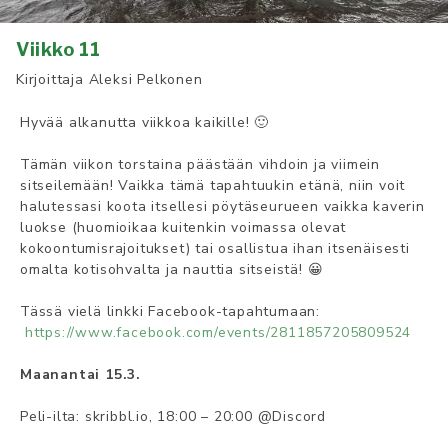
Viikko 11
Kirjoittaja
Aleksi Pelkonen
Hyvää alkanutta viikkoa kaikille! 🙂
Tämän viikon torstaina päästään vihdoin ja viimein
sitseilemään! Vaikka tämä tapahtuukin etänä, niin voit
halutessasi koota itsellesi pöytäseurueen vaikka kaverin
luokse (huomioikaa kuitenkin voimassa olevat
kokoontumisrajoitukset) tai osallistua ihan itsenäisesti
omalta kotisohvalta ja nauttia sitseistä! 😀
Tässä vielä linkki Facebook-tapahtumaan:
https://www.facebook.com/events/2811857205809524
Maanantai 15.3.
Peli-ilta: skribbl.io, 18:00 – 20:00 @Discord