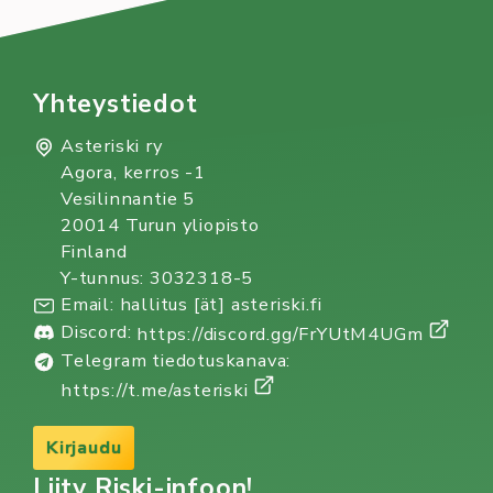
Yhteystiedot
Asteriski ry
Agora, kerros -1
Vesilinnantie 5
20014 Turun yliopisto
Finland
Y-tunnus: 3032318-5
Email: hallitus [ät] asteriski.fi
Discord:
https://discord.gg/FrYUtM4UGm
Telegram tiedotuskanava:
https://t.me/asteriski
Kirjaudu
Liity Riski-infoon!