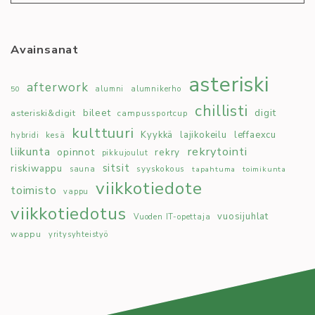
Avainsanat
asteriski
afterwork
50
alumni
alumnikerho
chillisti
bileet
digit
asteriski&digit
campussportcup
kulttuuri
Kyykkä
lajikokeilu
leffaexcu
kesä
hybridi
rekrytointi
liikunta
opinnot
rekry
pikkujoulut
sitsit
riskiwappu
syyskokous
sauna
tapahtuma
toimikunta
viikkotiedote
toimisto
vappu
viikkotiedotus
vuosijuhlat
Vuoden IT-opettaja
wappu
yritysyhteistyö