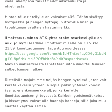
vielä lähempänä tarkat tiedot aikatauluista ja
ohjelmasta.
Hintaa tälle risteilylle on vaivaiset 43€. Tähän sisältyy
hyttipaikka (4 hengen hyttejä), buffet-illallinen ja
tapahtuman virallinen haalarimerkki.
I
lmoittautuminen ATK-yhteistoimintaristeilylle on
auki jo nyt!
Deadline ilmoittautumiselle on 30.5. klo
23:59. Ilmoittautuminen tapahtuu osoitteessa:
https://docs.google.com/forms/d/1LHTnfzo4Ly0D6yG1bsN
g1Yu8p6chkJMsi3POEhNrcFo/edit?usp=drivesdk
Matkan maksamisesta lähetetään infoa ilmoittautumisen
sulkeutumisen jälkeen.
Risteilyllä majoitumme neljän hengen hyteissä, joten voit
kerätä kaverisi yhteen ja sopia jonkin yhteisen koodin
(sana, ei erikoismerkkejä!), jonka kerrotte
ilmoittautumisen yhteydessä. Kaikkein yleisimmät koirat
ja kissat yms. voivat olla huonoja koodeja, sillä joku muu
saattaa käyttää samaa.