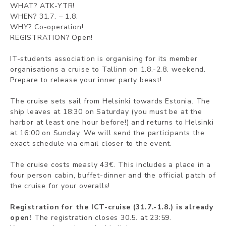
WHAT? ATK-YTR!
WHEN? 31.7. – 1.8.
WHY? Co-operation!
REGISTRATION? Open!
IT-students association is organising for its member
organisations a cruise to Tallinn on 1.8.-2.8. weekend.
Prepare to release your inner party beast!
The cruise sets sail from Helsinki towards Estonia. The
ship leaves at 18:30 on Saturday (you must be at the
harbor at least one hour before!) and returns to Helsinki
at 16:00 on Sunday. We will send the participants the
exact schedule via email closer to the event.
The cruise costs measly 43€. This includes a place in a
four person cabin, buffet-dinner and the official patch of
the cruise for your overalls!
Registration for the ICT-cruise (31.7.-1.8.) is already
open!
The registration closes 30.5. at 23:59.