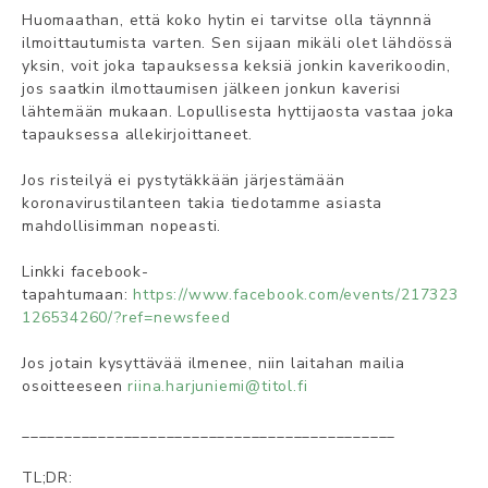
Huomaathan, että koko hytin ei tarvitse olla täynnnä
ilmoittautumista varten. Sen sijaan mikäli olet lähdössä
yksin, voit joka tapauksessa keksiä jonkin kaverikoodin,
jos saatkin ilmottaumisen jälkeen jonkun kaverisi
lähtemään mukaan. Lopullisesta hyttijaosta vastaa joka
tapauksessa allekirjoittaneet.
Jos risteilyä ei pystytäkkään järjestämään
koronavirustilanteen takia tiedotamme asiasta
mahdollisimman nopeasti.
Linkki facebook-
tapahtumaan:
https://www.facebook.com/events/217323
126534260/?ref=newsfeed
Jos jotain kysyttävää ilmenee, niin laitahan mailia
osoitteeseen
riina.harjuniemi@titol.fi
____________________________________________
TL;DR: