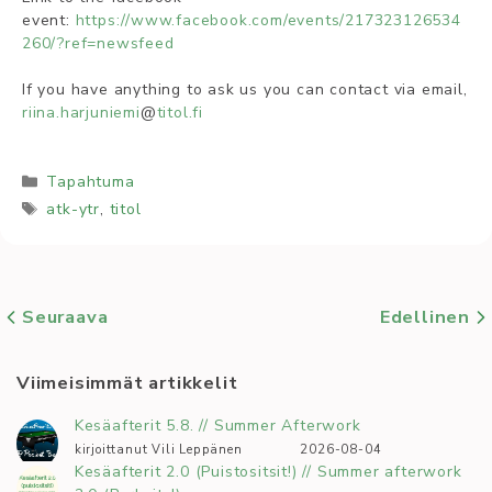
event:
https://www.facebook.com/events/217323126534
260/?ref=newsfeed
If you have anything to ask us you can contact via email,
riina.harjuniemi
@
titol.fi
Kategoriat
Tapahtuma
Avainsanat
atk-ytr
,
titol
Seuraava
Edellinen
Viimeisimmät artikkelit
Kesäafterit 5.8. // Summer Afterwork
kirjoittanut Vili Leppänen
2026-08-04
Kesäafterit 2.0 (Puistositsit!) // Summer afterwork