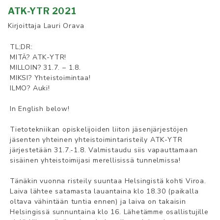
ATK-YTR 2021
Kirjoittaja
Lauri Orava
TL;DR:
MITÄ? ATK-YTR!
MILLOIN? 31.7. – 1.8.
MIKSI? Yhteistoimintaa!
ILMO? Auki!
In English below!
Tietotekniikan opiskelijoiden liiton jäsenjärjestöjen
jäsenten yhteinen yhteistoimintaristeily ATK-YTR
järjestetään 31.7.-1.8. Valmistaudu siis vapauttamaan
sisäinen yhteistoimijasi merellisissä tunnelmissa!
Tänäkin vuonna risteily suuntaa Helsingistä kohti Viroa.
Laiva lähtee satamasta lauantaina klo 18.30 (paikalla
oltava vähintään tuntia ennen) ja laiva on takaisin
Helsingissä sunnuntaina klo 16. Lähetämme osallistujille