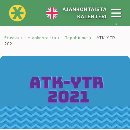
Siirry
sisältöön
AJAN­KOH­TAIS­TA
KA­LEN­TE­RI
Etusivu
Ajankohtaista
Tapahtuma
ATK-YTR
2021