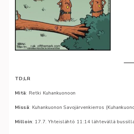
TD;LR
Mitä
: Retki Kuhankuonoon
Missä
: Kuhankuonon Savojärvenkierros (Kuhankuon
Milloin
: 17.7. Yhteislähtö 11:14 lähtevällä bussill