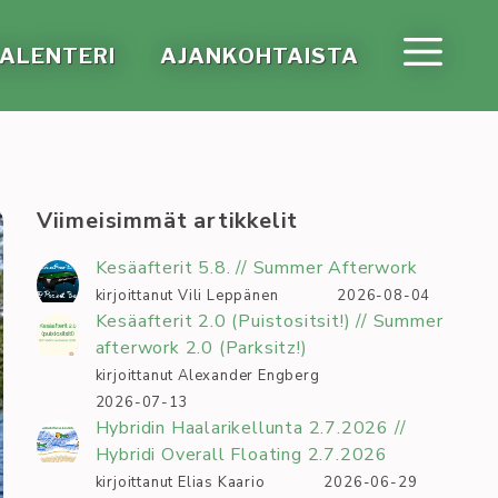
A­LEN­TE­RI
AJAN­KOH­TAIS­TA
Viimeisimmät artikkelit
Kesäafterit 5.8. // Summer Afterwork
kirjoittanut Vili Leppänen
2026-08-04
Kesäafterit 2.0 (Puistositsit!) // Summer
afterwork 2.0 (Parksitz!)
kirjoittanut Alexander Engberg
2026-07-13
Hybridin Haalarikellunta 2.7.2026 //
Hybridi Overall Floating 2.7.2026
kirjoittanut Elias Kaario
2026-06-29