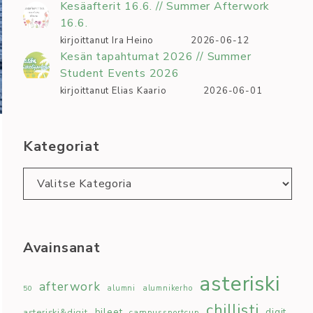
Kesäafterit 16.6. // Summer Afterwork
16.6.
kirjoittanut Ira Heino
2026-06-12
Kesän tapahtumat 2026 // Summer
Student Events 2026
kirjoittanut Elias Kaario
2026-06-01
Kategoriat
Kategoriat
Avainsanat
asteriski
afterwork
50
alumni
alumnikerho
chillisti
bileet
digit
asteriski&digit
campussportcup