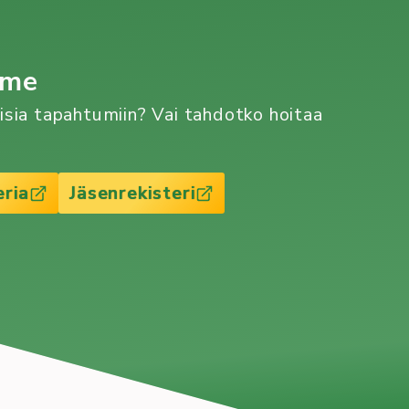
mme
aisia tapahtumiin? Vai tahdotko hoitaa
eria
Jäsenrekisteri