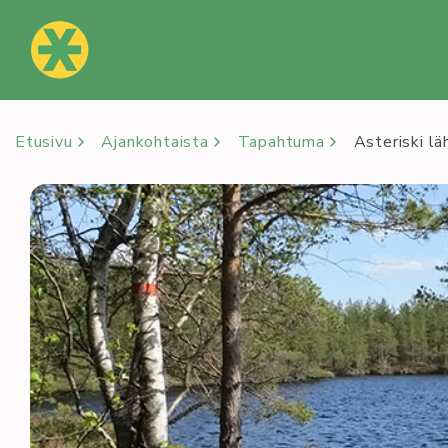
Siirry
sisältöön
Etusivu
Ajankohtaista
Tapahtuma
Asteriski l