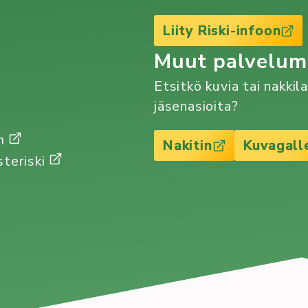
Liity Riski-infoon
Muut palvelu
Etsitkö kuvia tai nakkil
jäsenasioita?
Gm
Nakitin
Kuvagall
steriski