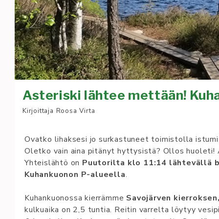
Asteriski lähtee mettään! Kuh
Kirjoittaja
Roosa Virta
Ovatko lihaksesi jo surkastuneet toimistolla istu
Oletko vain aina pitänyt hyttysistä? Ollos huoleti! 
Yhteislähtö on
Puutorilta klo 11:14 lähtevällä b
Kuhankuonon P-alueella
.
Kuhankuonossa kierrämme
Savojärven kierroksen,
kulkuaika on 2,5 tuntia. Reitin varrelta löytyy vesi