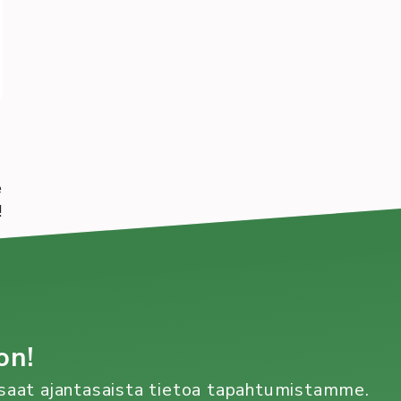
e
!
on!
n saat ajantasaista tietoa tapahtumistamme.