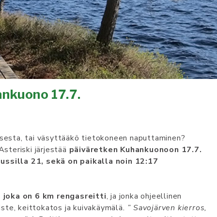
ankuono 17.7.
misesta, tai väsyttääkö tietokoneen naputtaminen?
Asteriski järjestää
päiväretken Kuhankuonoon 17.7.
ussilla 21, sekä on paikalla noin 12:17
 joka on 6 km rengasreitti
, ja jonka ohjeellinen
piste, keittokatos ja kuivakäymälä
. ” Savojärven kierros,