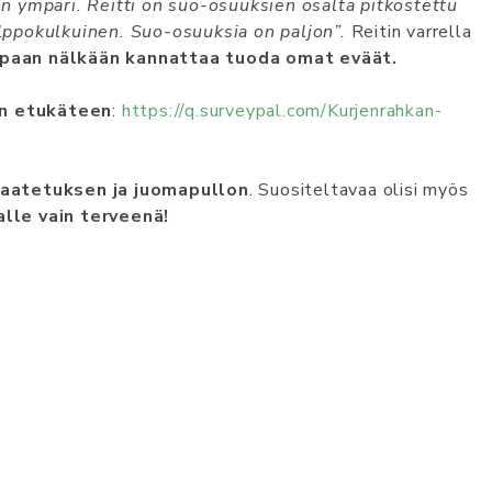
n ympäri. Reitti on suo-osuuksien osalta pitkostettu
helppokulkuinen. Suo-osuuksia on paljon”.
Reitin varrella
paan nälkään kannattaa tuoda omat eväät.
an etukäteen
:
https://q.surveypal.com/Kurjenrahkan-
vaatetuksen ja juomapullon
. Suositeltavaa olisi myös
lle vain terveenä!