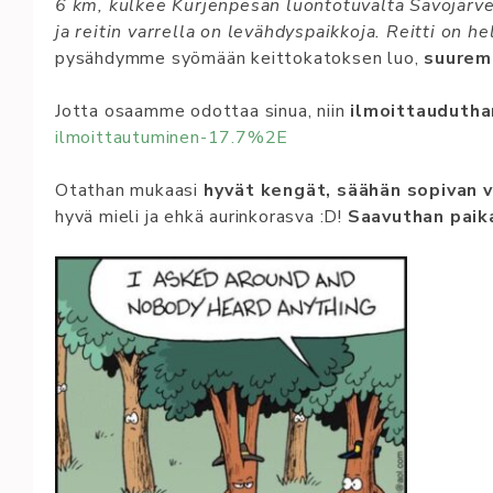
6 km, kulkee Kurjenpesän luontotuvalta Savojärve
ja reitin varrella on levähdyspaikkoja. Reitti on 
pysähdymme syömään keittokatoksen luo,
suurem
Jotta osaamme odottaa sinua, niin
ilmoittauduth
ilmoittautuminen-17.7%2E
Otathan mukaasi
hyvät kengät, säähän sopivan 
hyvä mieli ja ehkä aurinkorasva :D!
Saavuthan paika