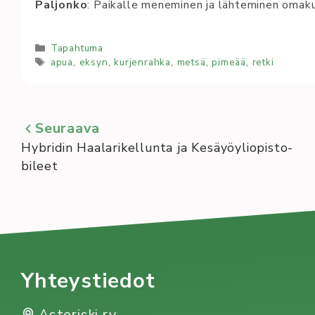
Paljonko
: Paikalle meneminen ja lähteminen omaku
Kategoriat
Tapahtuma
Avainsanat
apua
,
eksyn
,
kurjenrahka
,
metsä
,
pimeää
,
retki
Seuraava
Hybridin Haalarikellunta ja Kesäyöyliopisto-
bileet
Yhteystiedot
Asteriski ry