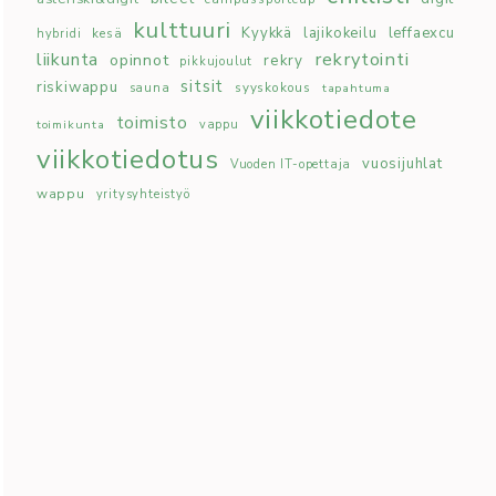
kulttuuri
Kyykkä
lajikokeilu
leffaexcu
kesä
hybridi
rekrytointi
liikunta
opinnot
rekry
pikkujoulut
sitsit
riskiwappu
syyskokous
sauna
tapahtuma
viikkotiedote
toimisto
toimikunta
vappu
viikkotiedotus
vuosijuhlat
Vuoden IT-opettaja
wappu
yritysyhteistyö