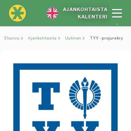
Siirry
sisältöön
AJAN­KOH­TAIS­TA
KA­LEN­TE­RI
Etusivu
Ajankohtaista
Uutinen
TYY -projurekry