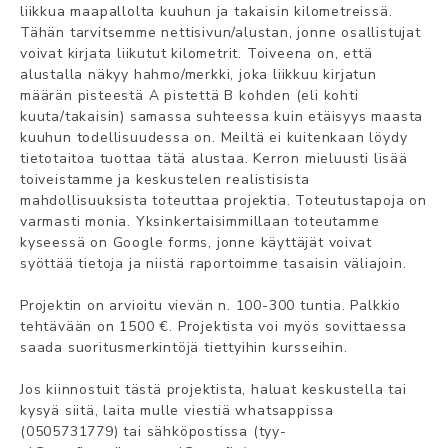
liikkua maapallolta kuuhun ja takaisin kilometreissä.
Tähän tarvitsemme nettisivun/alustan, jonne osallistujat
voivat kirjata liikutut kilometrit. Toiveena on, että
alustalla näkyy hahmo/merkki, joka liikkuu kirjatun
määrän pisteestä A pistettä B kohden (eli kohti
kuuta/takaisin) samassa suhteessa kuin etäisyys maasta
kuuhun todellisuudessa on. Meiltä ei kuitenkaan löydy
tietotaitoa tuottaa tätä alustaa. Kerron mieluusti lisää
toiveistamme ja keskustelen realistisista
mahdollisuuksista toteuttaa projektia. Toteutustapoja on
varmasti monia. Yksinkertaisimmillaan toteutamme
kyseessä on Google forms, jonne käyttäjät voivat
syöttää tietoja ja niistä raportoimme tasaisin väliajoin.
Projektin on arvioitu vievän n. 100-300 tuntia. Palkkio
tehtävään on 1500 €. Projektista voi myös sovittaessa
saada suoritusmerkintöjä tiettyihin kursseihin.
Jos kiinnostuit tästä projektista, haluat keskustella tai
kysyä siitä, laita mulle viestiä whatsappissa
(0505731779) tai sähköpostissa (tyy-