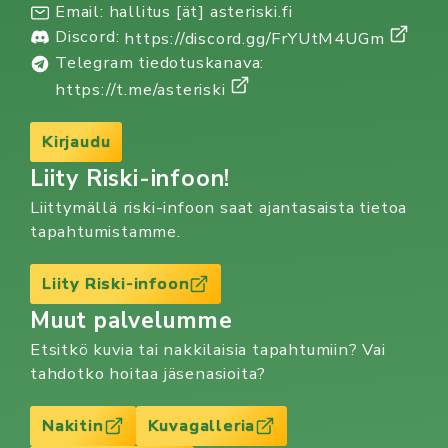
Email: hallitus [ät] asteriski.fi
Discord:
https://discord.gg/FrYUtM4UGm
Telegram tiedotuskanava:
https://t.me/asteriski
Kirjaudu
Liity Riski-infoon!
Liittymällä riski-infoon saat ajantasaista tietoa
tapahtumistamme.
Liity Riski-infoon
Muut palvelumme
Etsitkö kuvia tai nakkilaisia tapahtumiin? Vai
tahdotko hoitaa jäsenasioita?
Nakitin
Kuvagalleria