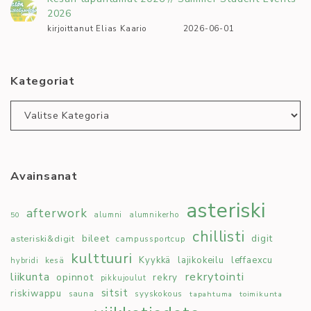
2026
kirjoittanut Elias Kaario
2026-06-01
Kategoriat
Kategoriat
Avainsanat
asteriski
afterwork
50
alumni
alumnikerho
chillisti
bileet
digit
asteriski&digit
campussportcup
kulttuuri
Kyykkä
lajikokeilu
leffaexcu
kesä
hybridi
rekrytointi
liikunta
opinnot
rekry
pikkujoulut
sitsit
riskiwappu
syyskokous
sauna
tapahtuma
toimikunta