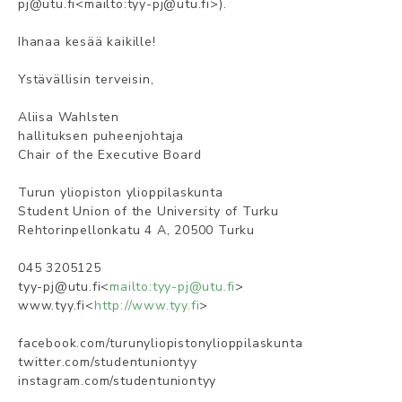
pj@utu.fi<mailto:tyy-pj@utu.fi>).
Ihanaa kesää kaikille!
Ystävällisin terveisin,
Aliisa Wahlsten
hallituksen puheenjohtaja
Chair of the Executive Board
Turun yliopiston ylioppilaskunta
Student Union of the University of Turku
Rehtorinpellonkatu 4 A, 20500 Turku
045 3205125
tyy-pj@utu.fi<
mailto:tyy-pj@utu.fi
>
www.tyy.fi<
http://www.tyy.fi
>
facebook.com/turunyliopistonylioppilaskunta
twitter.com/studentuniontyy
instagram.com/studentuniontyy