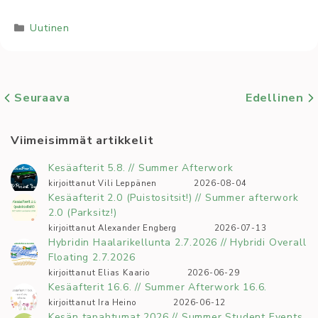
Kategoriat
Uutinen
Seuraava
Edellinen
Viimeisimmät artikkelit
Kesäafterit 5.8. // Summer Afterwork
kirjoittanut Vili Leppänen
2026-08-04
Kesäafterit 2.0 (Puistositsit!) // Summer afterwork
2.0 (Parksitz!)
kirjoittanut Alexander Engberg
2026-07-13
Hybridin Haalarikellunta 2.7.2026 // Hybridi Overall
Floating 2.7.2026
kirjoittanut Elias Kaario
2026-06-29
Kesäafterit 16.6. // Summer Afterwork 16.6.
kirjoittanut Ira Heino
2026-06-12
Kesän tapahtumat 2026 // Summer Student Events