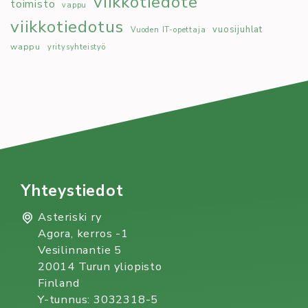
viikkotiedote
toimisto
vappu
viikkotiedotus
vuosijuhlat
Vuoden IT-opettaja
wappu
yritysyhteistyö
Yhteystiedot
Asteriski ry
Agora, kerros -1
Vesilinnantie 5
20014 Turun yliopisto
Finland
Y-tunnus: 3032318-5