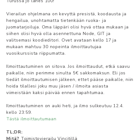
Turussa jo lähes 100!
Vierailun ohjelmana on kevyttä presistä, koodausta ja
hengailua, unohtamatta tietenkään ruoka- ja
juomatarjoiluja. Oma läppäri olisi hyvä ottaa mukaan ja
siihen olisi hyvä olla asennettuna Node, GIT ja
valitsemasi koodieditori. Ovet avataan kello 17 ja
mukaan mahtuu 30 nopeinta ilmoittautujaa
vuosikurssista riippumatta.
Ilmoittautuminen on sitova. Jos ilmoittaudut, etkä saavu
paikalle, niin perimme sinulta 5€ sakkomaksun. Eli jos
tiedät ilmoittautumisen jälkeen, ettet pääse paikalle, niin
hoida tilallesi joku muu jäsen / ilmoita asiasta
viimeistään kaksi päivää ennen tapahtumaa.
Ilmoittautuminen on auki heti, ja ilmo sulkeutuu 12.4.
kello 23:59.
Tästä ilmoittautumaan
TL;DR:
Mitä?
Toimistovierailu Vincitillä