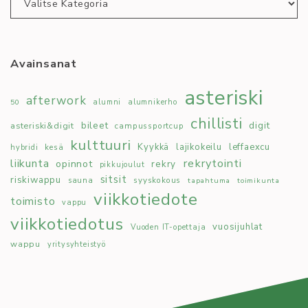
Avainsanat
asteriski
afterwork
50
alumni
alumnikerho
chillisti
bileet
digit
asteriski&digit
campussportcup
kulttuuri
Kyykkä
lajikokeilu
leffaexcu
kesä
hybridi
rekrytointi
liikunta
opinnot
rekry
pikkujoulut
sitsit
riskiwappu
syyskokous
sauna
tapahtuma
toimikunta
viikkotiedote
toimisto
vappu
viikkotiedotus
vuosijuhlat
Vuoden IT-opettaja
wappu
yritysyhteistyö