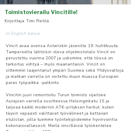
Toimistovierailu Vincitille!
Kirjoittaja
Timi Pietilä
In English below
Vincit avaa ovensa Asteriskin jäsenille 19. huhtikuuta.
Tampereelta lähtöisin oleva ohjelmistotalo Vincit on
perustettu vuonna 2007 ja uskomme, että töissä on
tarkoitus viihtyä – myös maanantaisin. Vincit on
sittemmin laajentanut ympäri Suomea sekä Yhdysvaltoja,
ja matkan varrella on voitettu muun muassa Euroopan
paras työpaikka -palkinto.
Vincitin juuri remontoitu Turun toimisto sijaitsee
Aurajoen varrella osoitteessa Helsinginkatu 15 ja
tarjoaa kaikki modernin ATK-yrityksen herkut, kuten
täysin vapaasti valittavat työvälineet ja kattavan
etulistan, jolla tuemme työntekijöidemme hyvinvointia
kokonaisvaltaisesti. Meitä vincitläisiä työskentelee