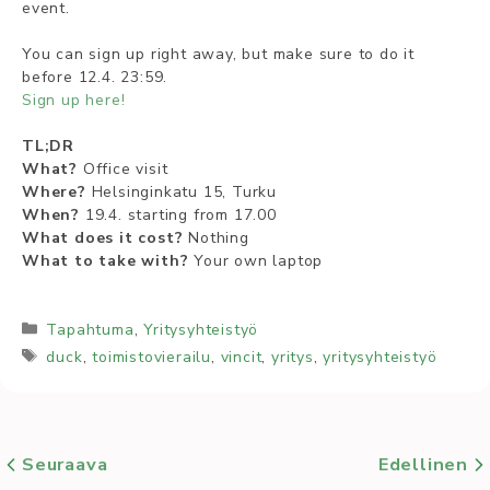
event.
You can sign up right away, but make sure to do it
before 12.4. 23:59.
Sign up here!
TL;DR
What?
Office visit
Where?
Helsinginkatu 15, Turku
When?
19.4. starting from 17.00
What does it cost?
Nothing
What to take with?
Your own laptop
Kategoriat
Tapahtuma
,
Yritysyhteistyö
Avainsanat
duck
,
toimistovierailu
,
vincit
,
yritys
,
yritysyhteistyö
Seuraava
Edellinen