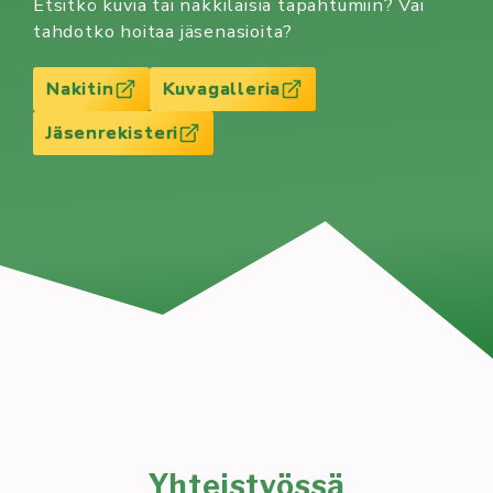
Etsitkö kuvia tai nakkilaisia tapahtumiin? Vai
tahdotko hoitaa jäsenasioita?
Nakitin
Kuvagalleria
Jäsenrekisteri
Yhteistyössä