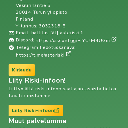
Vesilinnantie 5
20014 Turun yliopisto
Finland
Y-tunnus: 3032318-5
Email: hallitus [ät] asteriski.fi
Discord:
https://discord.gg/FrYUtM4UGm
Telegram tiedotuskanava:
https://t.me/asteriski
Kirjaudu
Liity Riski-infoon!
Liittymällä riski-infoon saat ajantasaista tietoa
tapahtumistamme.
Liity Riski-infoon
Muut palvelumme