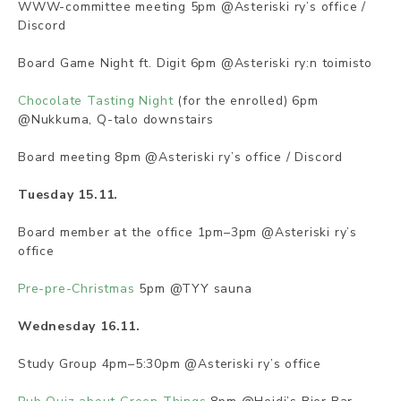
WWW-committee meeting 5pm @Asteriski ry’s office /
Discord
Board Game Night ft. Digit 6pm @Asteriski ry:n toimisto
Chocolate Tasting Night
(for the enrolled) 6pm
@Nukkuma, Q-talo downstairs
Board meeting 8pm @Asteriski ry’s office / Discord
Tuesday 15.11.
Board member at the office 1pm–3pm @Asteriski ry’s
office
Pre-pre-Christmas
5pm @TYY sauna
Wednesday 16.11.
Study Group 4pm–5:30pm @Asteriski ry’s office