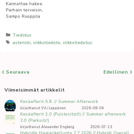
Kannattaa hakea.
Parhain terveisin,
Sampo Ruoppila
Kategoriat
Tiedotus
Avainsanat
asteriski
,
viikkotiedote
,
viikkotiedotus
Seuraava
Edellinen
Viimeisimmät artikkelit
Kesäafterit 5.8. // Summer Afterwork
kirjoittanut Vili Leppänen
2026-08-04
Kesäafterit 2.0 (Puistositsit!) // Summer afterwork
2.0 (Parksitz!)
kirjoittanut Alexander Engberg
2026-07-13
Hybridin Haalarikellunta 2.7.2026 // Hybridi Overall