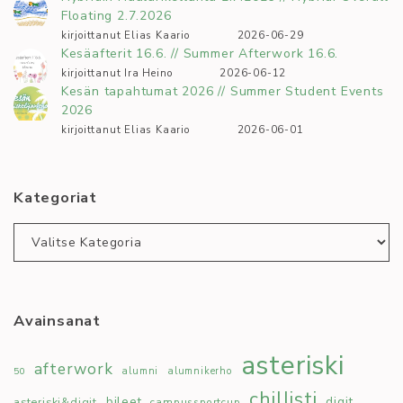
Floating 2.7.2026
kirjoittanut Elias Kaario
2026-06-29
Kesäafterit 16.6. // Summer Afterwork 16.6.
kirjoittanut Ira Heino
2026-06-12
Kesän tapahtumat 2026 // Summer Student Events
2026
kirjoittanut Elias Kaario
2026-06-01
Kategoriat
Kategoriat
Avainsanat
asteriski
afterwork
50
alumni
alumnikerho
chillisti
bileet
digit
asteriski&digit
campussportcup