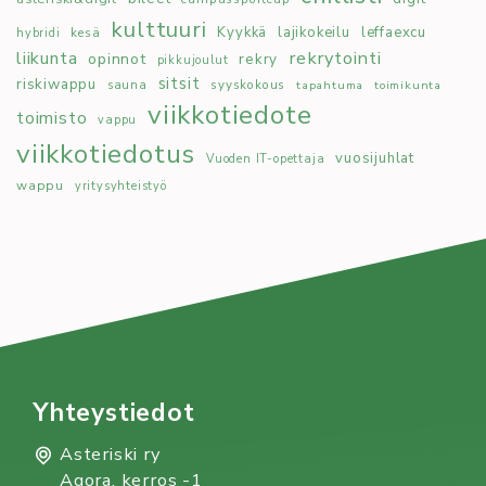
kulttuuri
Kyykkä
lajikokeilu
leffaexcu
kesä
hybridi
rekrytointi
liikunta
opinnot
rekry
pikkujoulut
sitsit
riskiwappu
syyskokous
sauna
tapahtuma
toimikunta
viikkotiedote
toimisto
vappu
viikkotiedotus
vuosijuhlat
Vuoden IT-opettaja
wappu
yritysyhteistyö
Yhteystiedot
Asteriski ry
Agora, kerros -1