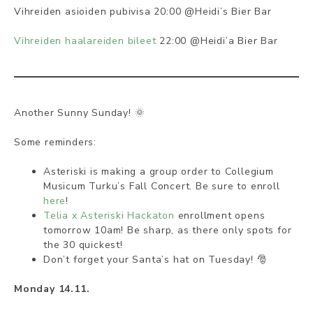
Vihreiden asioiden pubivisa 20:00 @Heidi’s Bier Bar
Vihreiden haalareiden bileet
22:00 @Heidi’a Bier Bar
Another Sunny Sunday! 🌞
Some reminders:
Asteriski is making a group order to Collegium
Musicum Turku’s Fall Concert. Be sure to enroll
here
!
Telia x Asteriski Hackaton
enrollment opens
tomorrow 10am! Be sharp, as there only spots for
the 30 quickest!
Don’t forget your Santa’s hat on Tuesday! 🎅
Monday 14.11.