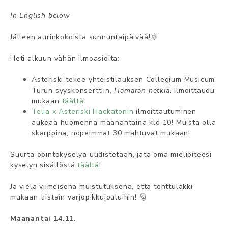
In English below
Jälleen aurinkokoista sunnuntaipäivää!🌞
Heti alkuun vähän ilmoasioita:
Asteriski tekee yhteistilauksen Collegium Musicum
Turun syyskonserttiin,
Hämärän hetkiä
. Ilmoittaudu
mukaan
täältä
!
Telia x Asteriski Hackatonin
ilmoittautuminen
aukeaa huomenna maanantaina klo 10! Muista olla
skarppina, nopeimmat 30 mahtuvat mukaan!
Suurta opintokyselyä uudistetaan, jätä oma mielipiteesi
kyselyn sisällöstä
täältä
!
Ja vielä viimeisenä muistutuksena, että tonttulakki
mukaan tiistain varjopikkujouluihin! 🎅
Maanantai 14.11.