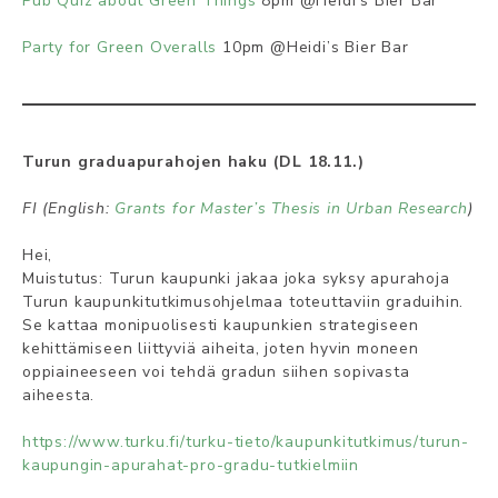
Pub Quiz about Green Things
8pm @Heidi’s Bier Bar
Party for Green Overalls
10pm @Heidi’s Bier Bar
Turun graduapurahojen haku (DL 18.11.)
FI
(English:
Grants for Master’s Thesis in Urban Research
)
Hei,
Muistutus: Turun kaupunki jakaa joka syksy apurahoja
Turun kaupunkitutkimusohjelmaa toteuttaviin graduihin.
Se kattaa monipuolisesti kaupunkien strategiseen
kehittämiseen liittyviä aiheita, joten hyvin moneen
oppiaineeseen voi tehdä gradun siihen sopivasta
aiheesta.
https://www.turku.fi/turku-tieto/kaupunkitutkimus/turun-
kaupungin-apurahat-pro-gradu-tutkielmiin