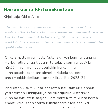
Hae ansiomerkkitoimikuntaan!
Kirjoittaja
Okko Ailio
This article is only provided in Finnish, as in order to
apply to the Asteriski honors committee, one must receive
the 1st tier honor of Asteriski ry, ”Kunnianauha ja -
merkki”.
There are no international students that meet the
qualifications yet.
Onko sinulle myönnetty Asteriski ry:n kunnianauha ja -
merkki, etkä enää tiedä mitä tekisit sen kanssa? Ei
hätää! Haemme nyt Asteriskin korkeimman
kunniaosoituksen ansainneita riskejä uuteen
ansiomerkkitoimikuntaan toimikausille 2023–24!
Ansiomerkkitoimikunta ehdottaa hallitukselle ennen
yhdistyksen Pikkujouluja tai vuosijuhlia Asteriskin
kunniaosoitusten saajat. Tätä varten toimikunta kerää
ehdotuksia jäsenistöltä kunniaosoitusten saajiksi.