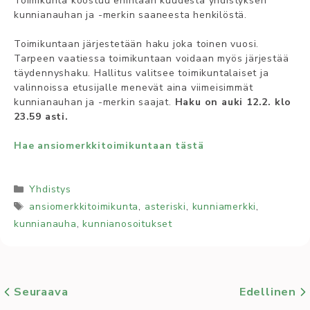
Toimikunta koostuu enintään kuudesta yhdistyksen
kunnianauhan ja -merkin saaneesta henkilöstä.
Toimikuntaan järjestetään haku joka toinen vuosi.
Tarpeen vaatiessa toimikuntaan voidaan myös järjestää
täydennyshaku. Hallitus valitsee toimikuntalaiset ja
valinnoissa etusijalle menevät aina viimeisimmät
kunnianauhan ja -merkin saajat.
Haku on auki 12.2. klo
23.59 asti.
Hae ansiomerkkitoimikuntaan tästä
Kategoriat
Yhdistys
Avainsanat
ansiomerkkitoimikunta
,
asteriski
,
kunniamerkki
,
kunnianauha
,
kunnianosoitukset
Seuraava
Edellinen