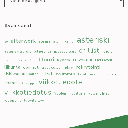
Avainsanat
asteriski
afterwork
50
alumni
alumnikerho
chillisti
bileet
digit
asteriski&digit
campussportcup
kulttuuri
Kyykkä
lajikokeilu
leffaexcu
kesä
hybridi
rekrytointi
liikunta
opinnot
rekry
pikkujoulut
sitsit
riskiwappu
syyskokous
sauna
tapahtuma
toimikunta
viikkotiedote
toimisto
vappu
viikkotiedotus
vuosijuhlat
Vuoden IT-opettaja
wappu
yritysyhteistyö