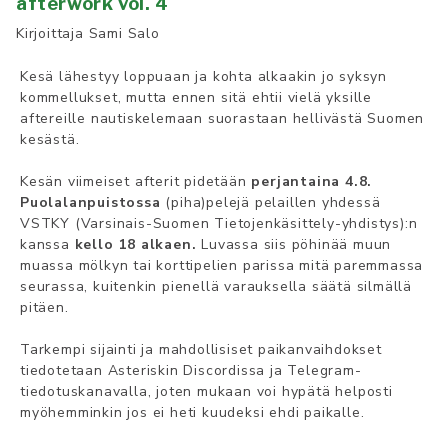
afterwork vol. 4
Kirjoittaja
Sami Salo
Kesä lähestyy loppuaan ja kohta alkaakin jo syksyn
kommellukset, mutta ennen sitä ehtii vielä yksille
aftereille nautiskelemaan suorastaan hellivästä Suomen
kesästä.
Kesän viimeiset afterit pidetään
perjantaina 4.8.
Puolalanpuistossa
(piha)pelejä pelaillen yhdessä
VSTKY (Varsinais-Suomen Tietojenkäsittely-yhdistys):n
kanssa
kello 18 alkaen.
Luvassa siis pöhinää muun
muassa mölkyn tai korttipelien parissa mitä paremmassa
seurassa, kuitenkin pienellä varauksella säätä silmällä
pitäen.
Tarkempi sijainti ja mahdollisiset paikanvaihdokset
tiedotetaan Asteriskin Discordissa ja Telegram-
tiedotuskanavalla, joten mukaan voi hypätä helposti
myöhemminkin jos ei heti kuudeksi ehdi paikalle.