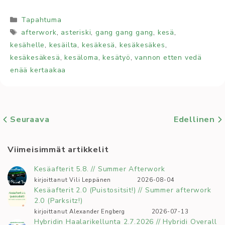
Kategoriat
Tapahtuma
Avainsanat
afterwork
,
asteriski
,
gang gang gang
,
kesä
,
kesähelle
,
kesäilta
,
kesäkesä
,
kesäkesäkes
,
kesäkesäkesä
,
kesäloma
,
kesätyö
,
vannon etten vedä
enää kertaakaa
Seuraava
Edellinen
Viimeisimmät artikkelit
Kesäafterit 5.8. // Summer Afterwork
kirjoittanut Vili Leppänen
2026-08-04
Kesäafterit 2.0 (Puistositsit!) // Summer afterwork
2.0 (Parksitz!)
kirjoittanut Alexander Engberg
2026-07-13
Hybridin Haalarikellunta 2.7.2026 // Hybridi Overall