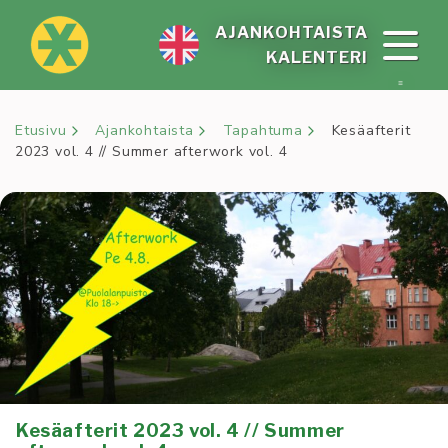
Siirry
sisältöön
AJAN­KOH­TAIS­TA
KA­LEN­TE­RI
Etusivu
Ajankohtaista
Tapahtuma
Kesäafterit
2023 vol. 4 // Summer afterwork vol. 4
Kesäafterit 2023 vol. 4 // Summer