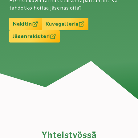
Etsitkö kuvia tai nakkilaisia tapahtumiin? Vai
tahdotko hoitaa jäsenasioita?
Nakitin
Kuvagalleria
Jäsenrekisteri
Yhteistyössä