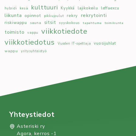
kulttuuri
Kyykkä
lajikokeilu
leffaexcu
kesä
hybridi
rekrytointi
liikunta
opinnot
rekry
pikkujoulut
sitsit
riskiwappu
syyskokous
sauna
tapahtuma
toimikunta
viikkotiedote
toimisto
vappu
viikkotiedotus
vuosijuhlat
Vuoden IT-opettaja
wappu
yritysyhteistyö
Yhteystiedot
Asteriski ry
Agora, kerros -1