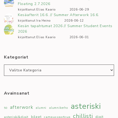
Floating 2.7.2026
kirjoittanut Elias Kaario
2026-06-29
Kesäafterit 16.6. // Summer Afterwork 16.6.
kirjoittanut Ira Heino
2026-06-12
Kesän tapahtumat 2026 // Summer Student Events
2026
kirjoittanut Elias Kaario
2026-06-01
Kategoriat
Kategoriat
Avainsanat
asteriski
afterwork
50
alumni
alumnikerho
chillisti
bileet
digit
asteriski&digit
campussportcup