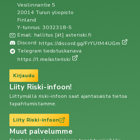
Vesilinnantie 5
20014 Turun yliopisto
Finland
Y-tunnus: 3032318-5
Email: hallitus [ät] asteriski.fi
Discord:
https://discord.gg/FrYUtM4UGm
Telegram tiedotuskanava:
https://t.me/asteriski
Kirjaudu
Liity Riski-infoon!
Liittymällä riski-infoon saat ajantasaista tietoa
tapahtumistamme.
Liity Riski-infoon
Muut palvelumme