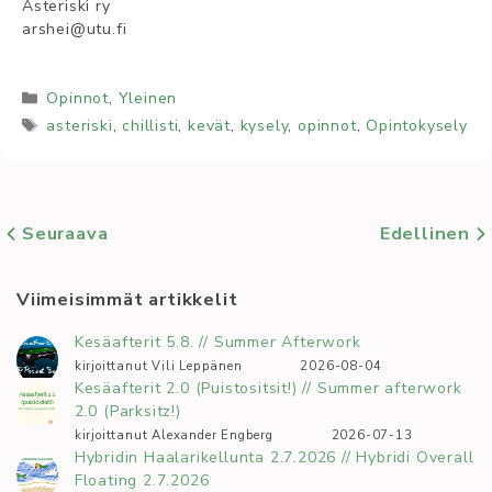
Asteriski ry
arshei@utu.fi
Kategoriat
Opinnot
,
Yleinen
Avainsanat
asteriski
,
chillisti
,
kevät
,
kysely
,
opinnot
,
Opintokysely
Seuraava
Edellinen
Viimeisimmät artikkelit
Kesäafterit 5.8. // Summer Afterwork
kirjoittanut Vili Leppänen
2026-08-04
Kesäafterit 2.0 (Puistositsit!) // Summer afterwork
2.0 (Parksitz!)
kirjoittanut Alexander Engberg
2026-07-13
Hybridin Haalarikellunta 2.7.2026 // Hybridi Overall
Floating 2.7.2026