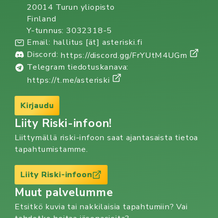
20014 Turun yliopisto
Finland
Y-tunnus: 3032318-5
Email: hallitus [ät] asteriski.fi
Discord:
https://discord.gg/FrYUtM4UGm
Telegram tiedotuskanava:
https://t.me/asteriski
Kirjaudu
Liity Riski-infoon!
Liittymällä riski-infoon saat ajantasaista tietoa
tapahtumistamme.
Liity Riski-infoon
Muut palvelumme
Etsitkö kuvia tai nakkilaisia tapahtumiin? Vai