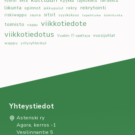
Kyykkä
lajikokeilu
leffaexcu
kesä
hybridi
rekrytointi
liikunta
opinnot
rekry
pikkujoulut
sitsit
riskiwappu
syyskokous
sauna
tapahtuma
toimikunta
viikkotiedote
toimisto
vappu
viikkotiedotus
vuosijuhlat
Vuoden IT-opettaja
wappu
yritysyhteistyö
Yhteystiedot
Asteriski ry
Agora, kerros -1
Vesilinnantie 5