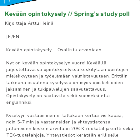
Kevään opintokysely // Spring’s study poll
Kirjoittaja
Arttu Heinä
[FI/EN]
Kevään opintokysely – Osallistu arvontaan
Nyt on kevään opintokyselyn vuoro! Keväällä
järjestettävässä opintokyselyssä keskitytään opintojen
mielekkyyteen ja työelämään valmistavuuteen. Erittäin
tärkeänä osuutena kyselyssä on myös opiskelijoiden
jaksaminen ja tukipalvelujen saavutettavuus.
Opintokysely on saatavilla sekä suomeksi että
englanniksi.
Kyselyyn vastaaminen ei tälläkään kertaa vie kauaa,
noin 5-7 min ja vastanneiden ja yhteystietonsa
jättäneiden kesken arvotaan 20€ K-ruokalahjakortti sekä
TEK-tuotelahjoja. Yhteystiedot kerätään erilliselle