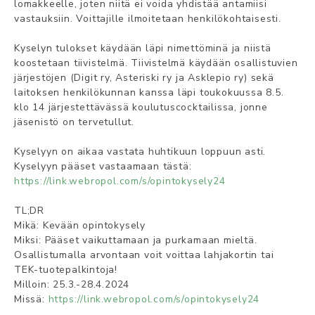
lomakkeelle, joten niitä ei voida yhdistää antamiisi
vastauksiin. Voittajille ilmoitetaan henkilökohtaisesti.
Kyselyn tulokset käydään läpi nimettöminä ja niistä
koostetaan tiivistelmä. Tiivistelmä käydään osallistuvien
järjestöjen (Digit ry, Asteriski ry ja Asklepio ry) sekä
laitoksen henkilökunnan kanssa läpi toukokuussa 8.5.
klo 14 järjestettävässä koulutuscocktailissa, jonne
jäsenistö on tervetullut.
Kyselyyn on aikaa vastata huhtikuun loppuun asti.
Kyselyyn pääset vastaamaan tästä:
https://link.webropol.com/s/opintokysely24
TL;DR
Mikä: Kevään opintokysely
Miksi: Pääset vaikuttamaan ja purkamaan mieltä.
Osallistumalla arvontaan voit voittaa lahjakortin tai
TEK-tuotepalkintoja!
Milloin: 25.3.-28.4.2024
Missä:
https://link.webropol.com/s/opintokysely24