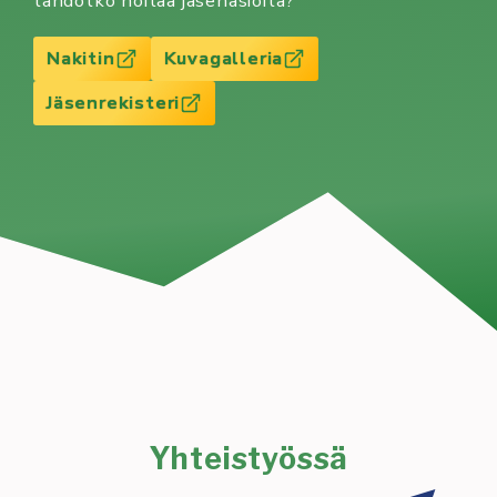
tahdotko hoitaa jäsenasioita?
Nakitin
Kuvagalleria
Jäsenrekisteri
Yhteistyössä