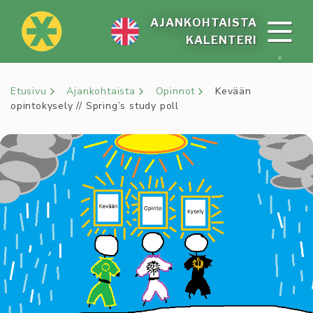
Siirry
sisältöön
AJAN­KOH­TAIS­TA
KA­LEN­TE­RI
Etusivu
Ajankohtaista
Opinnot
Kevään
opintokysely // Spring’s study poll