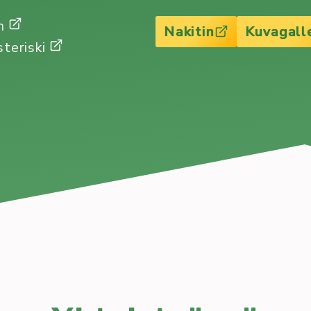
Gm
Nakitin
Kuvagall
steriski