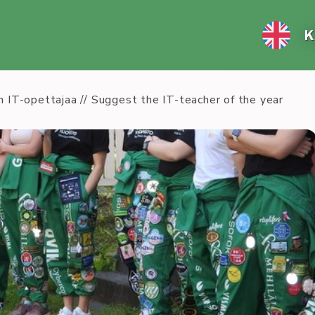
K
n IT-opet­ta­jaa // Sug­gest the IT-teac­her of the year