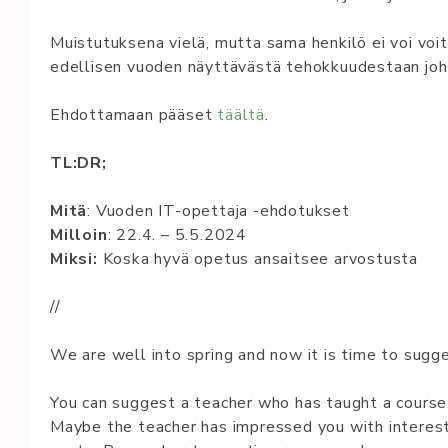
Muistutuksena vielä, mutta sama henkilö ei voi voit
edellisen vuoden näyttävästä tehokkuudestaan johtu
Eh­dot­ta­maan pääse­t
täältä­
.
TL:DR;
Mi­tä
: Vuo­den IT-opet­ta­ja -eh­do­tuk­set
Mil­loin
: 22.4. – 5.5.2024
Mik­si:
Kos­ka hy­vä ope­tus an­sait­see ar­vos­tus­ta
//
We are well in­to sp­ring and now it is ti­me to sug­g
You can sug­gest a teac­her who has taught a cour­se
May­be the teac­her has imp­res­sed you with in­te­res­tin