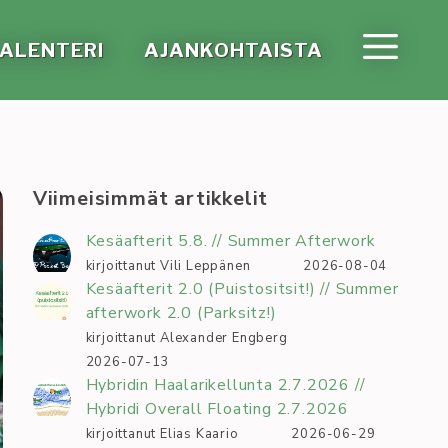
A­LEN­TE­RI
AJAN­KOH­TAIS­TA
Viimeisimmät artikkelit
Kesäafterit 5.8. // Summer Afterwork
kirjoittanut Vili Leppänen
2026-08-04
Kesäafterit 2.0 (Puistositsit!) // Summer
afterwork 2.0 (Parksitz!)
kirjoittanut Alexander Engberg
2026-07-13
Hybridin Haalarikellunta 2.7.2026 //
Hybridi Overall Floating 2.7.2026
kirjoittanut Elias Kaario
2026-06-29