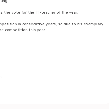
ting.
ins the vo­te for the IT-teac­her of the year.
petition in consecutive years, so due to his exemplary
the competition this year.
on