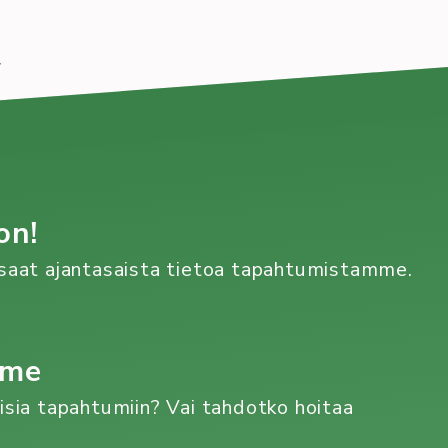
7
on!
n saat ajantasaista tietoa tapahtumistamme.
mme
aisia tapahtumiin? Vai tahdotko hoitaa