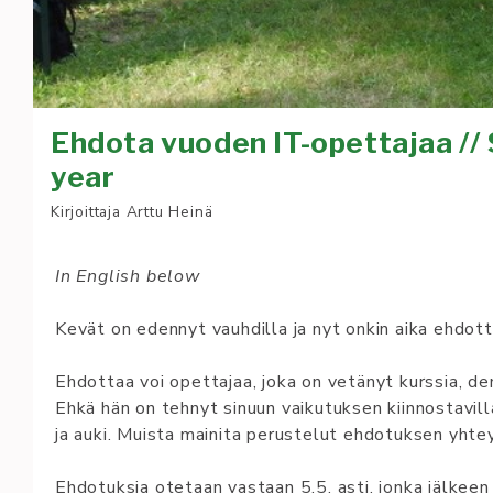
Eh­do­ta vuo­den IT-opet­ta­jaa /
year
Kirjoittaja
Arttu Heinä
In Eng­lish be­low
Ke­vät on eden­nyt vauh­dil­la ja nyt on­kin ai­ka eh­dot­
Eh­dot­taa voi opet­ta­jaa, jo­ka on ve­tän­yt kurs­sia, de­
Eh­kä hän on teh­nyt si­nuun vai­ku­tuk­sen kiin­nos­ta­vil­l
ja au­ki. Muis­ta mai­ni­ta pe­rus­te­lut eh­do­tuk­sen yh­te
Eh­do­tuk­sia ote­taan vas­taan 5.5. as­ti, jon­ka jälk­een