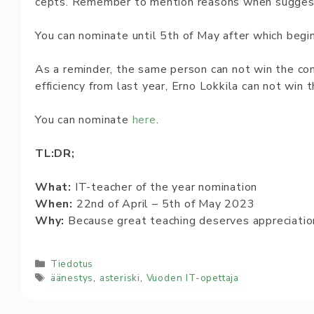
cepts. Re­mem­ber to men­tion rea­sons when sug­ges­
You can no­mi­na­te un­til 5th of May af­ter which be­g
As a reminder, the same person can not win the com
efficiency from last year, Erno Lokkila can not win 
You can no­mi­na­te
he­re
.
TL:DR;
What:
IT-teac­her of the year no­mi­na­tion
When:
22nd of April – 5th of May 2023
Why:
Be­cau­se great teac­hing de­ser­ves app­re­cia­ti
Kategoriat
Tiedotus
Avainsanat
äänestys
,
asteriski
,
Vuoden IT-opettaja