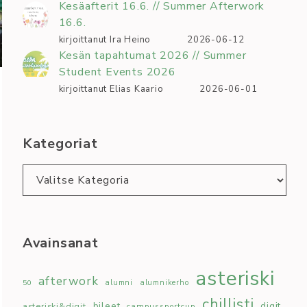
Kesäafterit 16.6. // Summer Afterwork
16.6.
kirjoittanut Ira Heino
2026-06-12
Kesän tapahtumat 2026 // Summer
Student Events 2026
kirjoittanut Elias Kaario
2026-06-01
Kategoriat
Kategoriat
Avainsanat
asteriski
afterwork
50
alumni
alumnikerho
chillisti
bileet
digit
asteriski&digit
campussportcup