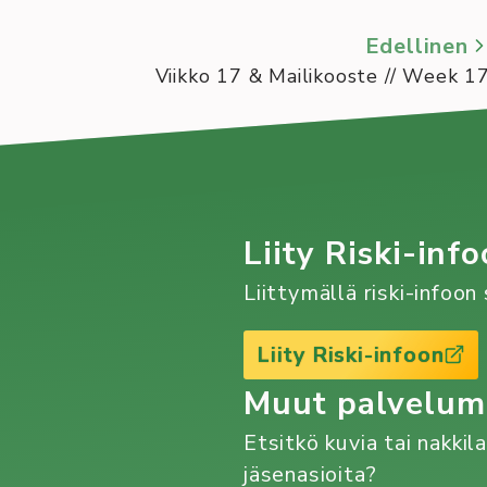
Edellinen
Viikko 17 & Mailikooste // Week 1
Liity Riski-info
Liittymällä riski-infoo
Liity Riski-infoon
Muut palvelu
Etsitkö kuvia tai nakkil
jäsenasioita?