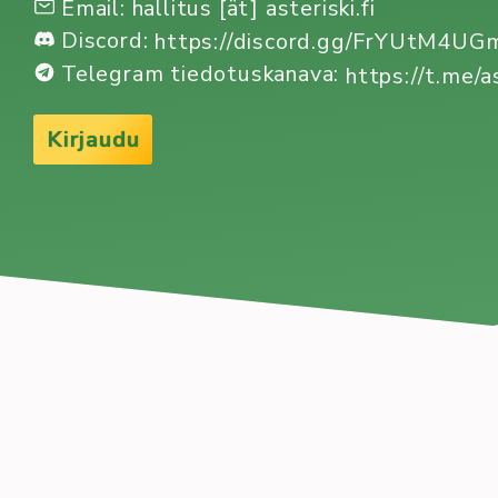
Email: hallitus [ät] asteriski.fi
Discord:
https://discord.gg/FrYUtM4U
Telegram tiedotuskanava:
https://t.me/a
Kirjaudu