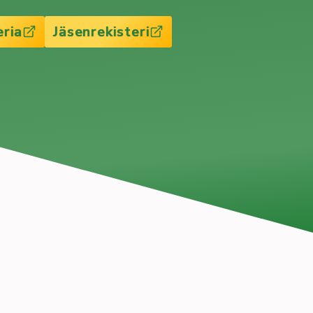
eria
Jäsenrekisteri