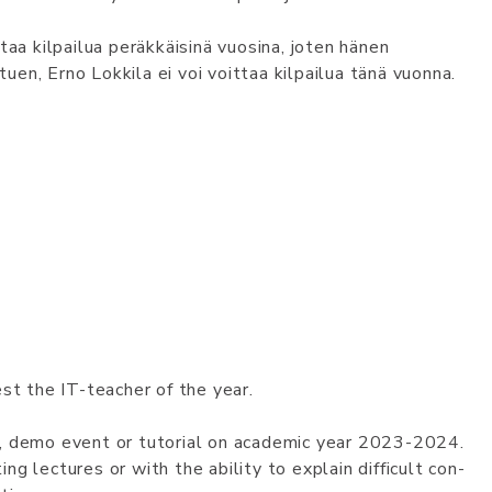
taa kilpailua peräkkäisinä vuosina, joten hänen
en, Erno Lokkila ei voi voittaa kilpailua tänä vuonna.
est the IT-teac­her of the year.
, de­mo event or tu­to­rial on aca­de­mic year 2023-2024.
g lec­tu­res or with the abi­li­ty to exp­lain dif­fi­cult con­