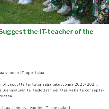
/ Sug­gest the IT-teac­her of the
taa vuo­den IT-opet­ta­jaa.
mo­ti­lai­suut­ta tai tu­to­riaa­lia lu­ku­vuon­na 2023-2024.
a luen­noil­laan tai tai­dol­laan se­lit­tää vai­kei­ta kon­sep­te­
y­des­sä.
 al­kaa ääne­sty­s vuo­den IT-opet­ta­jas­ta.