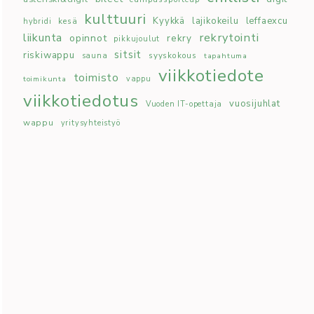
kulttuuri
Kyykkä
lajikokeilu
leffaexcu
kesä
hybridi
rekrytointi
liikunta
opinnot
rekry
pikkujoulut
sitsit
riskiwappu
syyskokous
sauna
tapahtuma
viikkotiedote
toimisto
toimikunta
vappu
viikkotiedotus
vuosijuhlat
Vuoden IT-opettaja
wappu
yritysyhteistyö