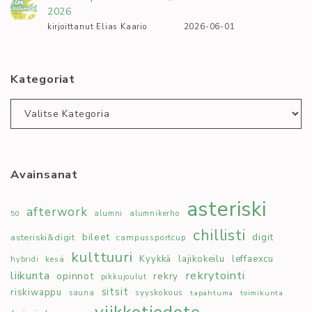
2026
kirjoittanut Elias Kaario
2026-06-01
Kategoriat
Kategoriat
Avainsanat
asteriski
afterwork
50
alumni
alumnikerho
chillisti
bileet
digit
asteriski&digit
campussportcup
kulttuuri
Kyykkä
lajikokeilu
leffaexcu
kesä
hybridi
rekrytointi
liikunta
opinnot
rekry
pikkujoulut
sitsit
riskiwappu
syyskokous
sauna
tapahtuma
toimikunta
viikkotiedote