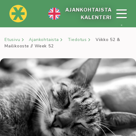
Siirry
sisältöön
AJAN­KOH­TAIS­TA
KA­LEN­TE­RI
Etusivu
Ajankohtaista
Tiedotus
Viikko 52 &
Mailikooste // Week 52