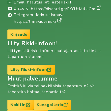
Email: hallitus [ät] asteriski.fi
Discord:
https://discord.gg/FrYUtM4UGm
Telegram tiedotuskanava:
https://t.me/asteriski
Kirjaudu
Liity Riski-infoon!
Liittymällä riski-infoon saat ajantasaista tietoa
tapahtumistamme.
Liity Riski-infoon
Muut palvelumme
Etsitkö kuvia tai nakkilaisia tapahtumiin? Vai
tahdotko hoitaa jäsenasioita?
Nakitin
Kuvagalleria