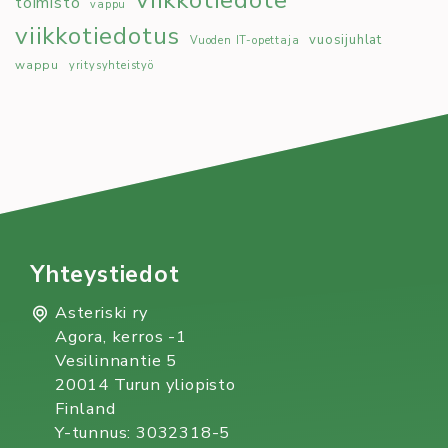
toimisto
vappu
viikkotiedotus
vuosijuhlat
Vuoden IT-opettaja
wappu
yritysyhteistyö
Yhteystiedot
Asteriski ry
Agora, kerros -1
Vesilinnantie 5
20014 Turun yliopisto
Finland
Y-tunnus: 3032318-5