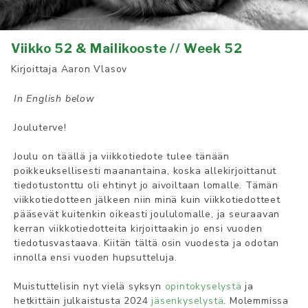
Viikko 52 & Mailikooste // Week 52
Kirjoittaja
Aaron Vlasov
In English below
Jouluterve!
Joulu on täällä ja viikkotiedote tulee tänään
poikkeuksellisesti maanantaina, koska allekirjoittanut
tiedotustonttu oli ehtinyt jo aivoiltaan lomalle. Tämän
viikkotiedotteen jälkeen niin minä kuin viikkotiedotteet
pääsevät kuitenkin oikeasti joululomalle, ja seuraavan
kerran viikkotiedotteita kirjoittaakin jo ensi vuoden
tiedotusvastaava. Kiitän tältä osin vuodesta ja odotan
innolla ensi vuoden hupsutteluja.
Muistuttelisin nyt vielä syksyn
opintokyselystä
ja
hetkittäin julkaistusta 2024
jäsenkyselystä
. Molemmissa