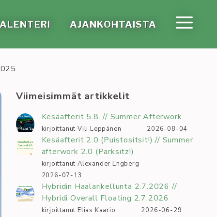
A­LEN­TE­RI
AJAN­KOH­TAIS­TA
 2025
Viimeisimmät artikkelit
Kesäafterit 5.8. // Summer Afterwork
kirjoittanut Vili Leppänen
2026-08-04
Kesäafterit 2.0 (Puistositsit!) // Summer
afterwork 2.0 (Parksitz!)
kirjoittanut Alexander Engberg
2026-07-13
Hybridin Haalarikellunta 2.7.2026 //
Hybridi Overall Floating 2.7.2026
kirjoittanut Elias Kaario
2026-06-29