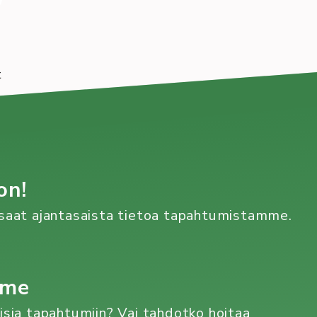
t
on!
n saat ajantasaista tietoa tapahtumistamme.
mme
aisia tapahtumiin? Vai tahdotko hoitaa