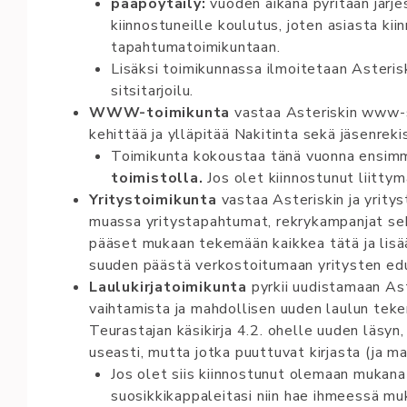
pääpöytäily:
vuoden aikana pyritään järj
kiinnostuneille koulutus, joten asiasta kii
tapahtumatoimikuntaan.
Lisäksi toimikunnassa ilmoitetaan Asterisk
sitsitarjoilu.
WWW-toi­mi­ku­n­ta­
vas­ta­a As­te­ri­s­kin­ www-si­v
ke­hit­tä­ä ja yl­läp­it­ää Na­ki­ti­n­ta­ se­kä jäs­enr
Toimikunta kokoustaa tänä vuonna ensim
toimistolla.
Jos olet kiinnostunut liitty
Yri­tys­to­i­mi­kun­ta­
vas­taa As­te­ri­s­kin­ ja yri­ty
muas­sa yri­tys­ta­­pah­­tu­mat, rek­ry­ka­m­pan­­jat­ se­
pääse­­t mu­kaan te­ke­mä­än kaik­kea tät­ä ja li­sää. 
suu­­den­ päästä­­ ver­kos­to­i­tu­maan­ yri­tys­te­n ed
Laulukirjatoimikunta
pyrkii uudistamaan Ast
vaihtamista ja mahdollisen uuden laulun tek
Teurastajan käsikirja 4.2. ohelle uuden läsyn,
useasti, mutta jotka puuttuvat kirjasta (ja ma
Jos olet siis kiinnostunut olemaan mukana
suosikkikappaleitasi niin hae ihmeessä mu