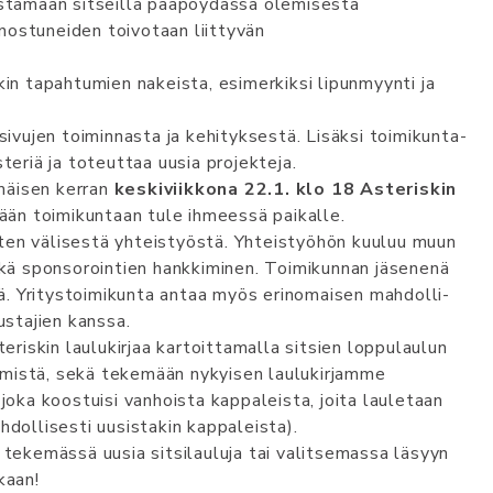
estämään sitseillä pääpöydässä olemisesta
nnostuneiden toivotaan liittyvän
in tapahtumien nakeista, esimerkiksi lipunmyynti ja
u­je­n toi­min­na­s­ta­ ja ke­hi­ty­k­ses­­tä. Li­säks­i toi­mi­ku­n­ta­
­ek­ist­er­iä ja toteuttaa uusia projekteja.
mäisen kerran
keskiviikkona 22.1. klo 18 Asteriskin
mään toimikuntaan tule ihmeessä paikalle.
s­te­n väl­is­est­ä yh­teis­ty­öst­ä. Yh­teis­ty­öh­ön kuu­luu muun
kä spon­so­ro­in­tie­n hank­ki­mi­­nen­. Toi­mi­ku­n­nan­ jäs­en­en­ä
Yri­tys­to­i­mi­kun­ta­ an­taa myös eri­no­ma­i­sen­ mah­dol­li­­
us­ta­ji­en kans­sa.
eriskin laulukirjaa kartoittamalla sitsien loppulaulun
emistä, sekä tekemään nykyisen laulukirjamme
 joka koostuisi vanhoista kappaleista, joita lauletaan
hdollisesti uusistakin kappaleista).
 tekemässä uusia sitsilauluja tai valitsemassa läsyyn
kaan!