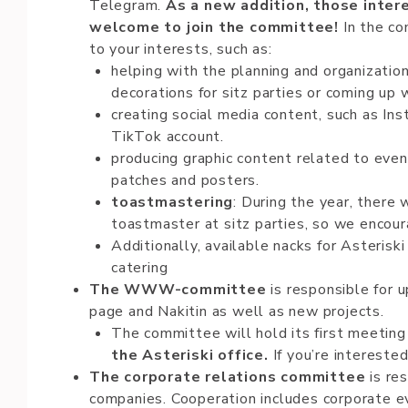
Telegram.
As a new addition, those intere
welcome to join the committee!
In the co
to your interests, such as:
helping with the planning and organizatio
decorations for sitz parties or coming up 
creating social media content, such as Ins
TikTok account.
producing graphic content related to event
patches and posters.
toastmastering
: During the year, there 
toastmaster at sitz parties, so we encou
Additionally, available nacks for Asterisk
catering
The WWW-com­mit­te­e
is res­pon­si­b­le­ for 
pa­ge and Na­ki­ti­n as well as new projects.
The committee will hold its first meeting
the Asteriski office.
If you’re interested
The corporate relations­ com­mit­te­e
is res­
com­pa­ni­es. Coo­pe­ra­­tio­n inc­lu­de­s cor­po­ra­­t