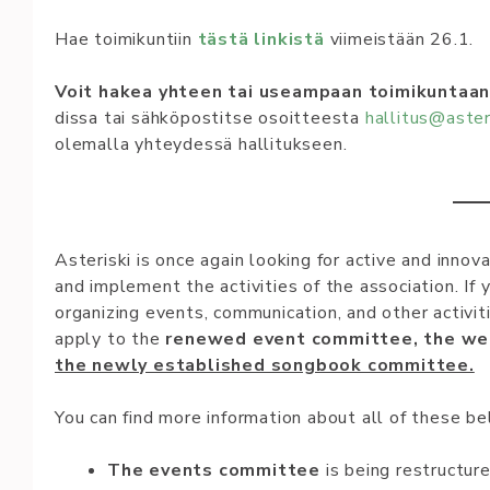
Hae toimikuntiin
tästä linkistä
viimeistään 26.1.
Voit ha­kea yh­teen tai useam­paan toi­mi­kun­taan
di­s­sa­ tai sähk­öposti­tse­ osoit­tees­ta­
hal­li­tu­s@as­te­ri
olemalla yhteydessä hallitukseen.
Asteriski is once again looking for active and inno
and implement the activities of the association. If 
organizing events, communication, and other activiti
apply to the
renewed event committee, the web
the newly established songbook committee.
You can find more information about all of these be
The events committee
is being restructur