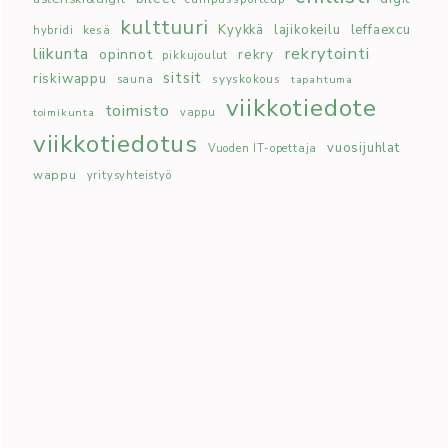
kulttuuri
Kyykkä
lajikokeilu
leffaexcu
kesä
hybridi
rekrytointi
liikunta
opinnot
rekry
pikkujoulut
sitsit
riskiwappu
syyskokous
sauna
tapahtuma
viikkotiedote
toimisto
toimikunta
vappu
viikkotiedotus
vuosijuhlat
Vuoden IT-opettaja
wappu
yritysyhteistyö