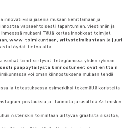
 ja innovatiivisia jäseniä mukaan kehittämään ja
iinnostaa vapaaehtoisesti tapahtumien, viestinnän ja
ihmeessä mukaan! Tällä kertaa innokkaat toimijat
aan
,
www-toimikuntaan, yritystoimikuntaan ja
juuri
ikista löydät tietoa alta:
ki vanhat tiimit siirtyvät Telegramissa yhden ryhmän
esti pääpöytäilystä kiinnostuneet ovat erittäin
oimikunnassa voi oman kiinnostuksena mukaan tehdä
ssa ja toteutuksessa esimerkiksi tekemällä koristeita
s­tag­ra­m-po­s­tau­k­sia­ ja -ta­ri­no­ita ja sisältöä Asteriskin
un Asteriskin toimintaan liittyvää graafista sisältöä,