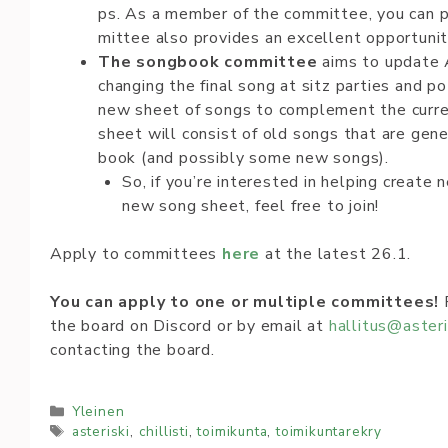
ps. As a mem­ber of the com­mit­te­e, you can par­
mit­te­e al­so pro­vi­de­s an ex­cel­le­nt op­por­tu­­n
The songbook committee
aims to update A
changing the final song at sitz parties and p
new sheet of songs to complement the curren
sheet will consist of old songs that are gene
book (and possibly some new songs).
So, if you’re interested in helping create 
new song sheet, feel free to join!
Apply to committees
here
at the latest 26.1.
You can app­ly to one or mul­tip­le­ com­mit­tees!
F
the board on Dis­cord or by email at
hal­li­tu­s@as­te­ris
contacting the board.
Kategoriat
Yleinen
Avainsanat
asteriski
,
chillisti
,
toimikunta
,
toimikuntarekry