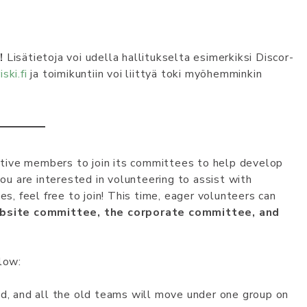
!
Li­sät­iet­oj­a voi udel­la hal­li­tu­k­sel­­ta­ esi­mer­ki­k­si­ Dis­cor­
s­ki.fi­
ja toimikuntiin voi liittyä toki myöhemminkin
vative members to join its committees to help develop
you are interested in volunteering to assist with
es, feel free to join! This time, eager volunteers can
site committee, the corporate committee, and
low:
ed, and all the old teams will move under one group on