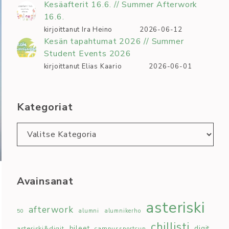
Kesäafterit 16.6. // Summer Afterwork
16.6.
kirjoittanut Ira Heino
2026-06-12
Kesän tapahtumat 2026 // Summer
Student Events 2026
kirjoittanut Elias Kaario
2026-06-01
Kategoriat
Kategoriat
Avainsanat
asteriski
afterwork
50
alumni
alumnikerho
chillisti
bileet
digit
asteriski&digit
campussportcup