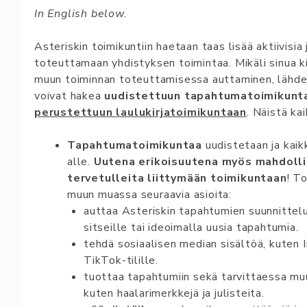
In English below.
Asteriskin toimikuntiin haetaan taas lisää aktiivisia
toteuttamaan yhdistyksen toimintaa. Mikäli sinua k
muun toiminnan toteuttamisessa auttaminen, lähde 
voivat hakea
uudistettuun tapahtumatoimikunt
perustettuun laulukirjatoimikuntaan
. Näistä ka
Ta­pah­tu­ma­toi­mi­kun­taa
uudistetaan ja kaik
alle.
Uutena erikoisuutena myös mahdollis
tervetulleita liittymään toimikuntaan
! T
muun muassa seuraavia asioita:
auttaa Asteriskin tapahtumien suunnittelu
sitseille tai ideoimalla uusia tapahtumia.
tehdä so­siaa­li­­sen­ me­dian sisältöä, ku­ten In
TikTok-tilille.
tuottaa tapahtumiin sekä tarvittaessa muuh
kuten haalarimerkkejä ja julisteita.