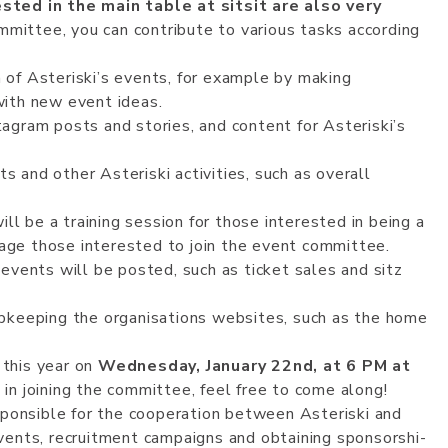
sted in the main table at sitsit are also very
mmittee, you can contribute to various tasks according
n of Asteriski’s events, for example by making
with new event ideas.
tagram posts and stories, and content for Asteriski’s
s and other Asteriski activities, such as overall
will be a training session for those interested in being a
rage those interested to join the event committee.
i events will be posted, such as ticket sales and sitz
up­kee­pi­ng the or­ga­ni­­sa­tion­s web­si­te­s, such as the ho­me
 this year on
Wednesday, January 22nd, at 6 PM at
 in joining the committee, feel free to come along!
pon­si­b­le­ for the coo­pe­ra­­tio­n bet­ween As­te­ri­s­ki­ and
e­ events, rec­ruit­me­nt cam­paigns and ob­tai­ni­ng spon­sors­hi­