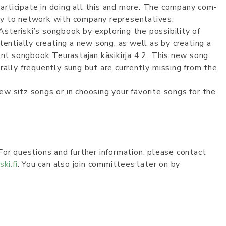
ti­ci­­pa­te­ in doing all this and mo­re. The com­pa­ny­ com­
i­ty­ to net­work with com­pa­ny­ rep­re­se­n­ta­ti­ves.
steriski’s songbook by exploring the possibility of
otentially creating a new song, as well as by creating a
t songbook Teurastajan käsikirja 4.2. This new song
rally frequently sung but are currently missing from the
new sitz songs or in choosing your favorite songs for the
or ques­tions and furt­her in­for­ma­­tio­n, plea­se con­tact
­ki.fi­
. You can also join committees later on by