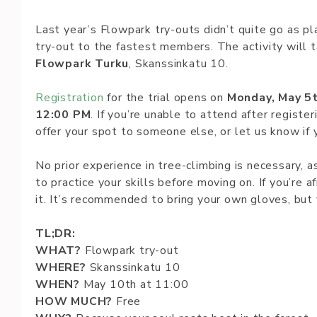
Last year’s Flowpark try-outs didn’t quite go as p
try-out to the fastest members. The activity will 
Flowpark Turku
, Skanssinkatu 10.
Registration
for the trial opens on
Monday, May 5t
12:00 PM
. If you’re unable to attend after regist
offer your spot to someone else, or let us know if
No prior experience in tree-climbing is necessary, a
to practice your skills before moving on. If you’re a
it. It’s recommended to bring your own gloves, but 
TL;DR:
WHAT?
Flowpark try-out
WHERE?
Skanssinkatu 10
WHEN?
May 10th at 11:00
HOW MUCH?
Free