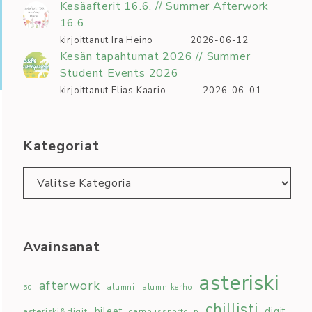
Kesäafterit 16.6. // Summer Afterwork
16.6.
kirjoittanut Ira Heino
2026-06-12
Kesän tapahtumat 2026 // Summer
Student Events 2026
kirjoittanut Elias Kaario
2026-06-01
Kategoriat
Kategoriat
Avainsanat
asteriski
afterwork
50
alumni
alumnikerho
chillisti
bileet
digit
asteriski&digit
campussportcup