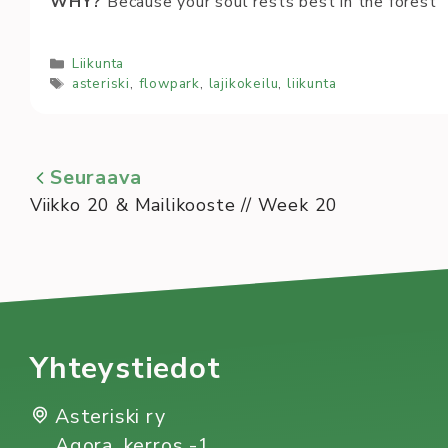
WHY?
Because your soul rests best in the forest
Kategoriat
Liikunta
Avainsanat
asteriski
,
flowpark
,
lajikokeilu
,
liikunta
Seuraava
Viikko 20 & Mailikooste // Week 20
Yhteystiedot
Asteriski ry
Agora, kerros -1