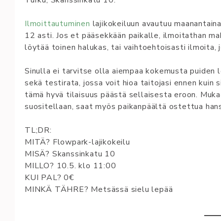
Turku, Skanssinkatu 10.
Ilmoittautuminen
lajikokeiluun avautuu maanantaina 
12 asti. Jos et pääsekkään paikalle, ilmoitathan ma
löytää toinen halukas, tai vaihtoehtoisasti ilmoita, j
Sinulla ei tarvitse olla aiempaa kokemusta puiden l
sekä testirata, jossa voit hioa taitojasi ennen kui
tämä hyvä tilaisuus päästä sellaisesta eroon. Muka
suositellaan, saat myös paikanpäältä ostettua hans
TL;DR:
MITÄ? Flowpark-lajikokeilu
MISÄ? Skanssinkatu 10
MILLO? 10.5. klo 11:00
KUI PAL? 0€
MINKÄ TÄHRE? Metsässä sielu lepää