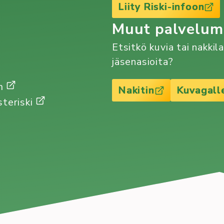
Liity Riski-infoon
Muut palvelu
Etsitkö kuvia tai nakkil
jäsenasioita?
Gm
Nakitin
Kuvagall
steriski