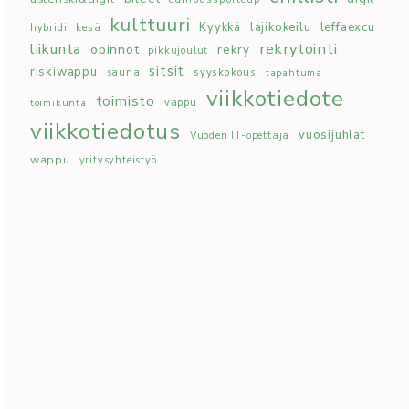
kulttuuri
Kyykkä
lajikokeilu
leffaexcu
kesä
hybridi
rekrytointi
liikunta
opinnot
rekry
pikkujoulut
sitsit
riskiwappu
syyskokous
sauna
tapahtuma
viikkotiedote
toimisto
toimikunta
vappu
viikkotiedotus
vuosijuhlat
Vuoden IT-opettaja
wappu
yritysyhteistyö