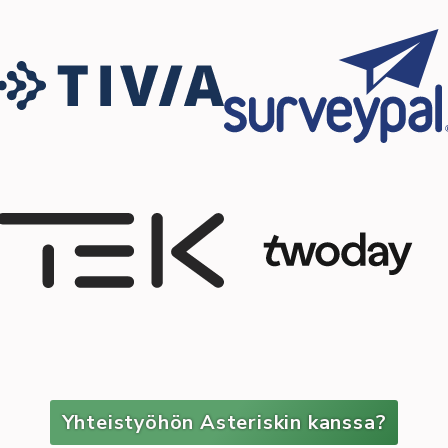
Yhteistyöhön Asteriskin kanssa?