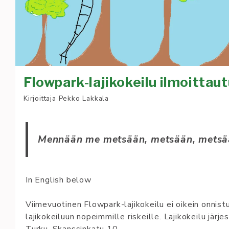
Flowpark-lajikokeilu ilmoittau
Kirjoittaja
Pekko Lakkala
Mennään me metsään, metsään, metsä
In English below
Viimevuotinen Flowpark-lajikokeilu ei oikein onnistu
lajikokeiluun nopeimmille riskeille. Lajikokeilu jär