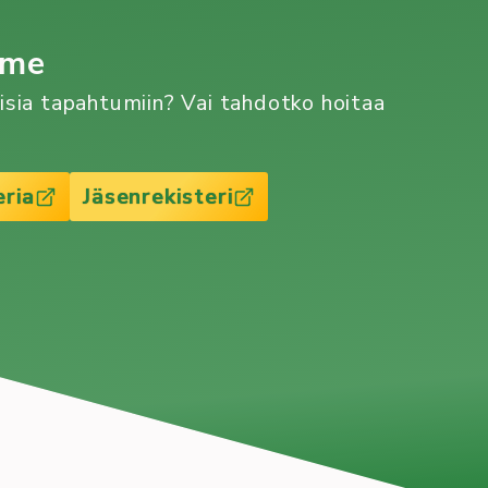
mme
aisia tapahtumiin? Vai tahdotko hoitaa
eria
Jäsenrekisteri