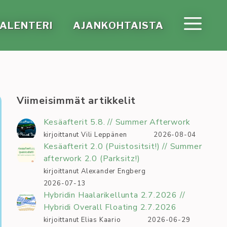
A­LEN­TE­RI
AJAN­KOH­TAIS­TA
Viimeisimmät artikkelit
Kesäafterit 5.8. // Summer Afterwork
kirjoittanut Vili Leppänen
2026-08-04
Kesäafterit 2.0 (Puistositsit!) // Summer
afterwork 2.0 (Parksitz!)
kirjoittanut Alexander Engberg
2026-07-13
Hybridin Haalarikellunta 2.7.2026 //
Hybridi Overall Floating 2.7.2026
kirjoittanut Elias Kaario
2026-06-29