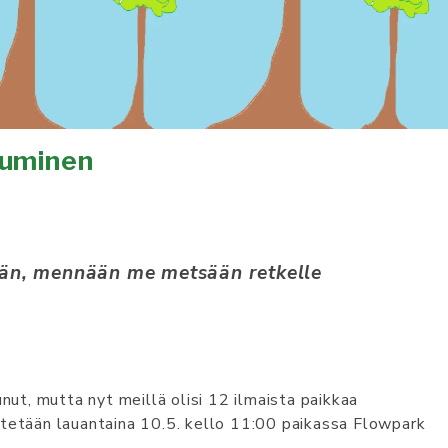
tuminen
än, mennään me metsään retkelle
nut, mutta nyt meillä olisi 12 ilmaista paikkaa
jestetään lauantaina 10.5. kello 11:00 paikassa Flowpark