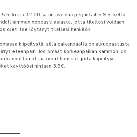
5.5. kello 12:00, ja on avoinna perjantaihin 9.5. kello
hdollisimman nopeasti asiasta, jotta tilallesi voidaan
os olet itse löytänyt tilallesi henkilön.
omassa kiipeilystä, sillä paikanpäällä on alkuopastusta
n siirryt eteenpäin. Jos omaat korkeanpaikan kammon, on
an kannattaa ottaa omat hanskat, joita kiipeilyyn
kat käyttöösi hintaan 3,5€.