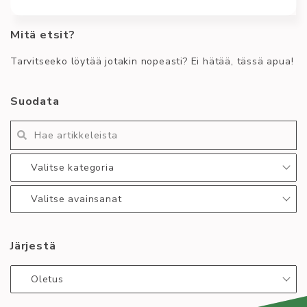
Juhlavuoden
logokilpailu!
Mitä etsit?
Hyvää päivää kaikki riskit ja riskinmieliset! Asteriskin
collegepaitoja on edelleen noutamatta, seuraava
Tarvitseeko löytää jotakin nopeasti? Ei hätää, tässä apua!
varma noutoajankohta on
Kirjoittaja
Uutinen
Suodata
Ville Piili
collegepaita
Lue lisää
:
Valitse kategoria
Asteriskien
collegepaitoja
Valitse avainsanat
noutamatta
Järjestä
Oletus