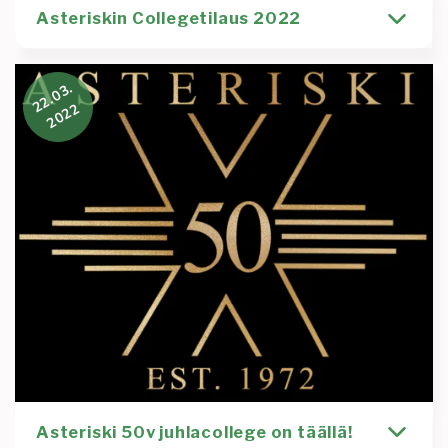
Asteriskin Collegetilaus 2022
Heipsunhei piltit ja patut, Syksy on jo aluillaan ja
22.03.
sen mukana saapuu vuosittainen mahdollisuus tilata
2022
Kirjoittaja
Uutinen
Sami Salo
asteriski
college
collegepaita
drip
fresh
swägä
toimisto
Lue lisää
:
Asteriskin
Collegetilaus
2022
Asteriski 50v juhlacollege on täällä!