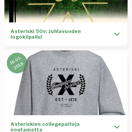
Lue lisää
:
Asteriskin
collegetilaus
2021
Asteriski 50v: Juhlavuoden
logokilpailu!
Asteriski ry:n 50v Juhlavuosi lähestyy kovaa vauhtia
16.01.
ja nyt on aika ehdottaa Juhlavuoden
2019
kannatustuotteille logoa.
Kirjoittaja
Tiedotus
Roosa Virta
50
college
collegepaita
kannatustuote
kilpailu
logo
vujut
vuosijuhla
Lue lisää
:
Asteriski
Asteriskien collegepaitoja
noutamatta
50v: