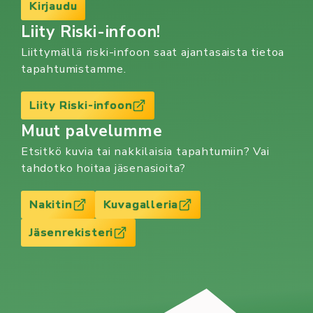
Kirjaudu
Liity Riski-infoon!
Liittymällä riski-infoon saat ajantasaista tietoa
tapahtumistamme.
Liity Riski-infoon
Muut palvelumme
Etsitkö kuvia tai nakkilaisia tapahtumiin? Vai
tahdotko hoitaa jäsenasioita?
Nakitin
Kuvagalleria
Jäsenrekisteri