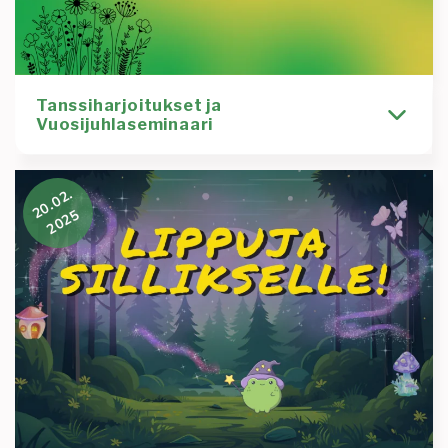
Tanssiharjoitukset ja
Vuosijuhlaseminaari
FI/EN Vuosijuhlat ovat jo ensi viikolla, joten nyt on
20.02.
aika tarkistaa juhlapuvun kunto ja muistella
2025
Kirjoittaja
Tapahtuma
Timi Pietilä
53-vujut
53v
asteriski53
vujujännä
vujut
vuosijuhla
Lue lisää
:
Tanssiharjoituks
ja
Vuosijuhlasemin