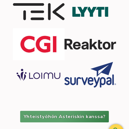
Yhteistyöhön Asteriskin kanssa?