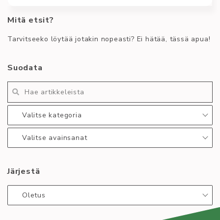
vuotis
Mitä etsit?
juhlavuotta!
Asteriski ry:n 50v Juhlavuosi lähestyy kovaa vauhtia
ja nyt on aika ehdottaa Juhlavuoden
/
Tarvitseeko löytää jotakin nopeasti? Ei hätää, tässä apua!
kannatustuotteille logoa.
Happy
50th
Kirjoittaja
Tiedotus
Suodata
jubilee!
Roosa Virta
50
college
collegepaita
kannatustuote
kilpailu
logo
vujut
vuosijuhla
Valitse kategoria
Lue lisää
:
Asteriski
Valitse avainsanat
50v:
Juhlavuoden
logokilpailu!
Järjestä
Oletus