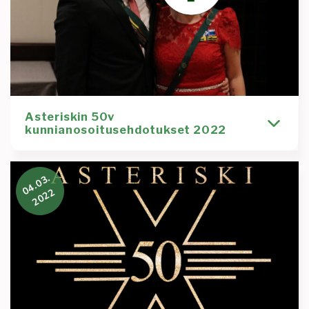
Kirjoittaja
Uutinen
Lauri Orava
50
asteriski50
funfun
sitsit
tanssi
vujujännä
vujut
vuosijuhlat
Lue lisää
:
Vuosijuhlaviikko
lähestyy!
Asteriskin 50v
kunnianosoitusehdotukset 2022
Kunnianosoitusehdotukset Proposals for honors
04.03.
2022
Kirjoittaja
Uutinen
Aleksi Laakso
ansiomerkki
kunniamerkki
kunnianosoitukset
vujut
Lue lisää
:
Asteriskin
50v