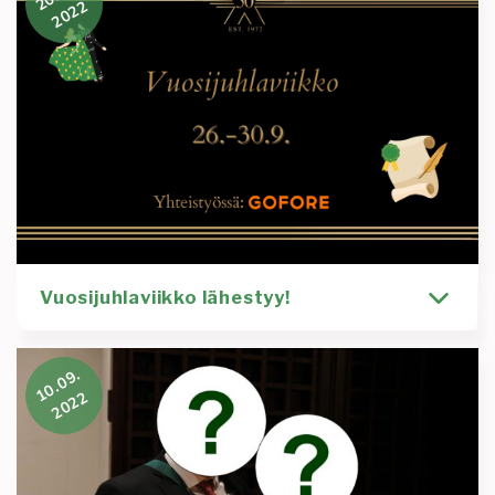
2022
2025 ja juuri sinä
Kirjoittaja
Tiedotus
Yleinen
Timi Pietilä
53
53-vujut
viiskolmoset
viiskyt ja kolme
vujut
vuosijuhla
Lue lisää
:
Tule
mukaan
vuosijuhlatoimik
Vuosijuhlaviikko lähestyy!
Asteriskin 50-vuotis vuosijuhlia lämmitellään jo ensi
10.09.
viikolla vuosijuhlaviikon tapahtumissa. Tapahtumat
2022
ovat kaikille Asteriskin jäsenille avoimia
osallistuitpa vuosijuhlille tai et. Uutisessa lyhyet
kuvaukset vuosijuhlaviikon tapahtumista.