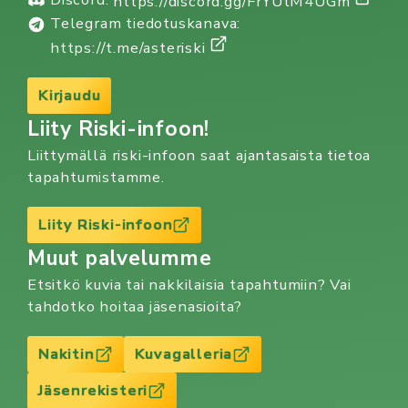
https://discord.gg/FrYUtM4UGm
Telegram tiedotuskanava:
https://t.me/asteriski
Kirjaudu
Liity Riski-infoon!
Liittymällä riski-infoon saat ajantasaista tietoa
tapahtumistamme.
Liity Riski-infoon
Muut palvelumme
Etsitkö kuvia tai nakkilaisia tapahtumiin? Vai
tahdotko hoitaa jäsenasioita?
Nakitin
Kuvagalleria
Jäsenrekisteri