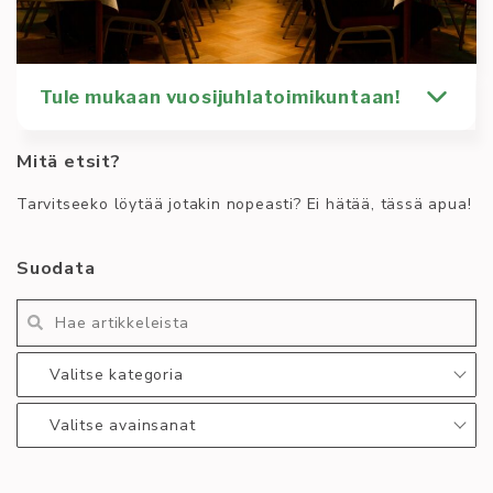
Tule mukaan vuosijuhlatoimikuntaan!
Mitä etsit?
On tullut aika alkaa järjestämään Asteriskin 53-
vuotisjuhlaa. Vujut tullaan pitämään alkuvuodesta
Tarvitseeko löytää jotakin nopeasti? Ei hätää, tässä apua!
2025 ja juuri sinä
Kirjoittaja
Tiedotus
Yleinen
Suodata
Timi Pietilä
53
53-vujut
viiskolmoset
viiskyt ja kolme
vujut
vuosijuhla
Lue lisää
:
Valitse kategoria
Tule
mukaan
Valitse avainsanat
vuosijuhlatoimik