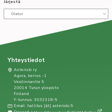
Järjestä
Oletus
Yhteystiedot
Asteriski ry
Agora, kerros -1
Vesilinnantie 5
20014 Turun yliopisto
Finland
Y-tunnus: 3032318-5
Email: hallitus [ät] asteriski.fi
Discord: