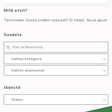
Mitä etsit?
This ar­tic­le is pro­vi­ded on­ly in Fin­nish as Fin­nish is
the of­fi­cial lan­gua­ge used in
Tarvitseeko löytää jotakin nopeasti? Ei hätää, tässä apua!
Kirjoittaja
Yhdistys
Sami Salo
asteriski
balkan rage
chillisti
Suodata
german stare
noradrenaline
still mango
still water
syko
syyskokous
those who know
winter arc
workshop
Valitse kategoria
Lue lisää
:
Valitse avainsanat
Syko
wörkshop
30.10.
Järjestä
Oletus