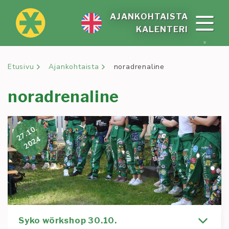
Siirry
sisältöön
AJAN­KOH­TAIS­TA
KA­LEN­TE­RI
Etusivu
Ajankohtaista
noradrenaline
noradrenaline
27.10.
2024
Syko wörkshop 30.10.