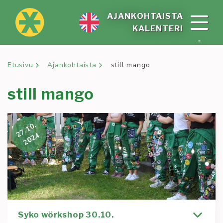
Siirry
sisältöön
AJAN­KOH­TAIS­TA
KA­LEN­TE­RI
Etusivu
Ajankohtaista
still mango
still mango
27.10.
2024
Syko wörkshop 30.10.