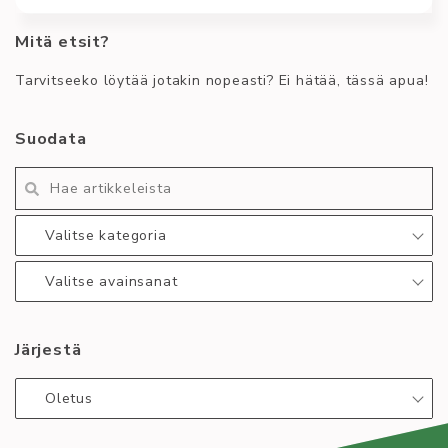
Mitä etsit?
This ar­tic­le is pro­vi­ded on­ly in Fin­nish as Fin­nish is
the of­fi­cial lan­gua­ge used in
Tarvitseeko löytää jotakin nopeasti? Ei hätää, tässä apua!
Kirjoittaja
Yhdistys
Sami Salo
asteriski
balkan rage
chillisti
Suodata
german stare
noradrenaline
still mango
still water
syko
syyskokous
those who know
winter arc
workshop
Valitse kategoria
Lue lisää
:
Valitse avainsanat
Syko
wörkshop
30.10.
Järjestä
Oletus