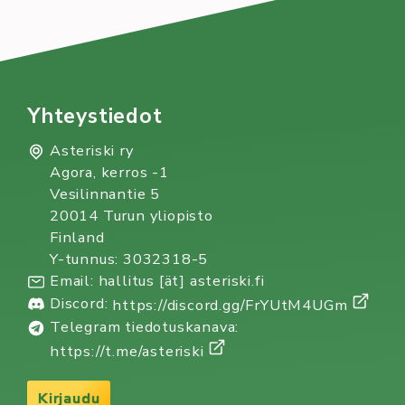
to
be
a
tutor!
Yhteystiedot
Asteriski ry
Agora, kerros -1
Vesilinnantie 5
20014 Turun yliopisto
Finland
Y-tunnus: 3032318-5
Email: hallitus [ät] asteriski.fi
Discord:
https://discord.gg/FrYUtM4UGm
Telegram tiedotuskanava:
https://t.me/asteriski
Kirjaudu