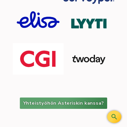
Yhteistyöhön Asteriskin kanssa?