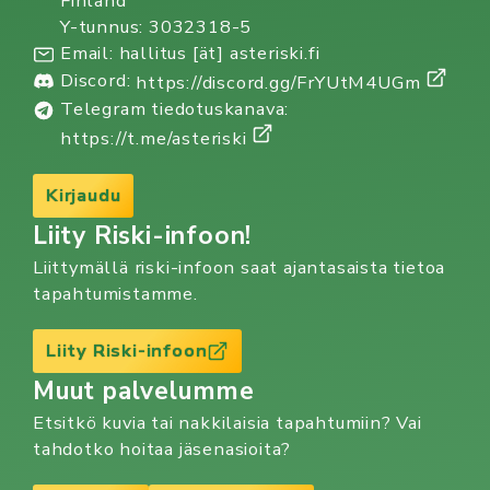
Finland
Y-tunnus: 3032318-5
Email: hallitus [ät] asteriski.fi
Discord:
https://discord.gg/FrYUtM4UGm
Telegram tiedotuskanava:
https://t.me/asteriski
Kirjaudu
Liity Riski-infoon!
Liittymällä riski-infoon saat ajantasaista tietoa
tapahtumistamme.
Liity Riski-infoon
Muut palvelumme
Etsitkö kuvia tai nakkilaisia tapahtumiin? Vai
tahdotko hoitaa jäsenasioita?