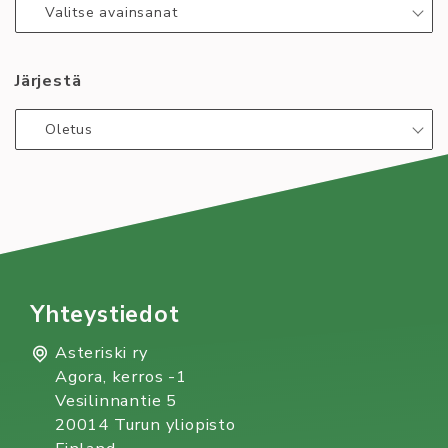
//
Valitse avainsanat
stu­
Application
dent
for
tu­
Järjestä
student
to­
tutoring!
ring!
Oletus
Yhteystiedot
Asteriski ry
Agora, kerros -1
Vesilinnantie 5
20014 Turun yliopisto