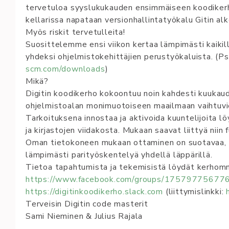
tervetuloa syyslukukauden ensimmäiseen koodikerho
kellarissa napataan versionhallintatyökalu Gitin alk
Myös riskit tervetulleita!
Suosittelemme ensi viikon kertaa lämpimästi kaikill
yhdeksi ohjelmistokehittäjien perustyökaluista. (Ps
scm.com/downloads
)
Mikä?
Digitin koodikerho kokoontuu noin kahdesti kuukaud
ohjelmistoalan monimuotoiseen maailmaan vaihtuvien 
Tarkoituksena innostaa ja aktivoida kuuntelijoita 
ja kirjastojen viidakosta. Mukaan saavat liittyä niin 
Oman tietokoneen mukaan ottaminen on suotavaa, m
lämpimästi parityöskentelyä yhdellä läppärillä.
Tietoa tapahtumista ja tekemisistä löydät kerhom
https://www.facebook.com/groups/17579775677
https://digitinkoodikerho.slack.com
(liittymislinkki:
Terveisin Digitin code masterit
Sami Nieminen & Julius Rajala