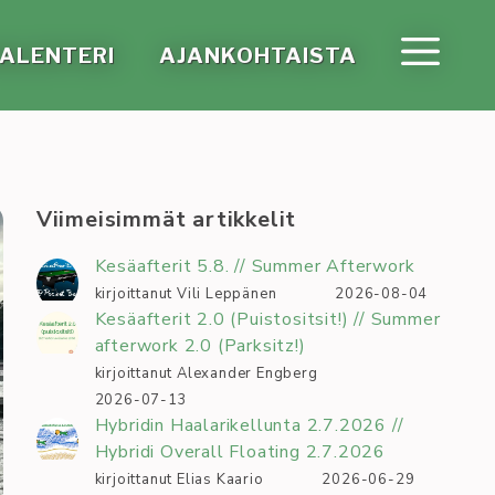
A­LEN­TE­RI
AJAN­KOH­TAIS­TA
Viimeisimmät artikkelit
Kesäafterit 5.8. // Summer Afterwork
kirjoittanut Vili Leppänen
2026-08-04
Kesäafterit 2.0 (Puistositsit!) // Summer
afterwork 2.0 (Parksitz!)
kirjoittanut Alexander Engberg
2026-07-13
Hybridin Haalarikellunta 2.7.2026 //
Hybridi Overall Floating 2.7.2026
kirjoittanut Elias Kaario
2026-06-29