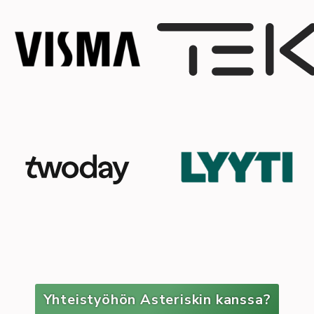
Yhteistyöhön Asteriskin kanssa?