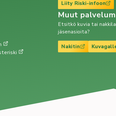
Liity Riski-infoon
Muut palvelu
Etsitkö kuvia tai nakkil
jäsenasioita?
Gm
Nakitin
Kuvagall
steriski