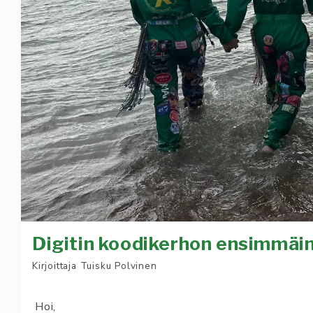
Digitin koodikerhon ensimmäi
Kirjoittaja
Tuisku Polvinen
Hoi,