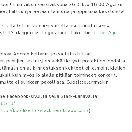
on! Ensi viikon keskiviikkona 26.9. klo 18.00 Agoran
eet haltuun ja jaetaan tarinoita ja oppimisia kesätöistä!
e, sillä Git on vuosien varrella asettanut itsensä
st! It’s dangerous to go alone! Take this:
https://git-
essa Agoran kellariin, jossa tutustutaan
puhujien, esiintyjien sekä tietysti projektien johdolla.
löytämään omat kiinnostuksen kohteet ohjelmointikielien
fuksit kuin myös jo alalla pitkään toimineet konkarit.
utta ei suinkaan pakollista. Suosittelemmekin
me Facebook-sivuilta sekä Slack-kanavalta:
66543/
http://koodikerho-slack.herokuapp.com/
)