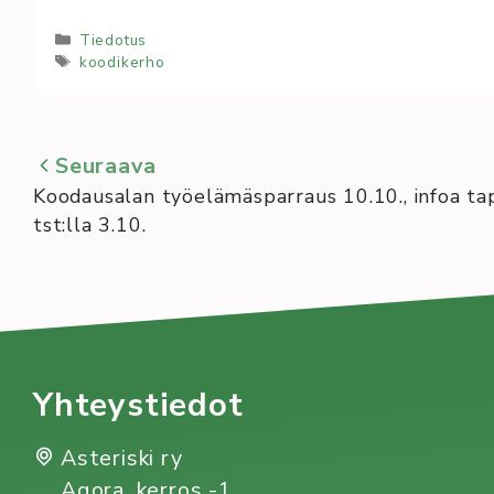
Kategoriat
Tiedotus
Avainsanat
koodikerho
Seuraava
Koodausalan työelämäsparraus 10.10., infoa t
tst:lla 3.10.
Yhteystiedot
Asteriski ry
Agora, kerros -1