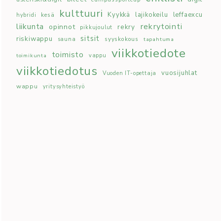
kulttuuri
Kyykkä
lajikokeilu
leffaexcu
kesä
hybridi
rekrytointi
liikunta
opinnot
rekry
pikkujoulut
sitsit
riskiwappu
syyskokous
sauna
tapahtuma
viikkotiedote
toimisto
toimikunta
vappu
viikkotiedotus
vuosijuhlat
Vuoden IT-opettaja
wappu
yritysyhteistyö