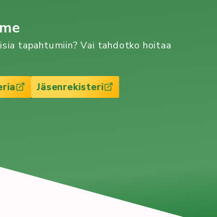
mme
aisia tapahtumiin? Vai tahdotko hoitaa
eria
Jäsenrekisteri