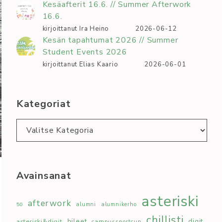
Kesäafterit 16.6. // Summer Afterwork
16.6.
kirjoittanut Ira Heino
2026-06-12
Kesän tapahtumat 2026 // Summer
Student Events 2026
kirjoittanut Elias Kaario
2026-06-01
Kategoriat
Kategoriat
Avainsanat
asteriski
afterwork
50
alumni
alumnikerho
chillisti
bileet
digit
asteriski&digit
campussportcup