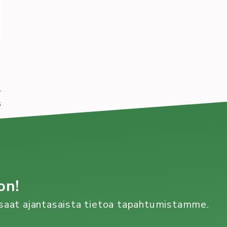
-
s
on!
n saat ajantasaista tietoa tapahtumistamme.