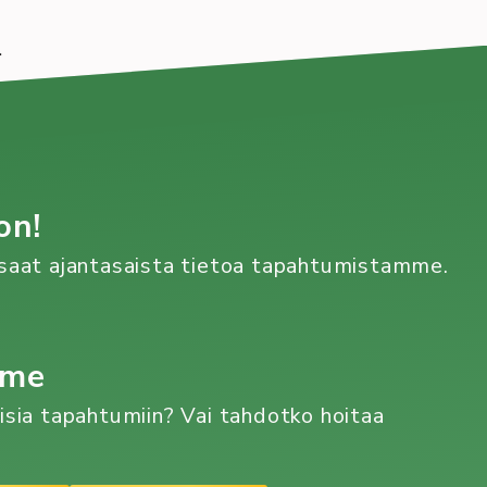
.
on!
n saat ajantasaista tietoa tapahtumistamme.
mme
aisia tapahtumiin? Vai tahdotko hoitaa