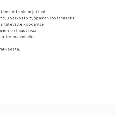
tämä olla sinun juttusi:
uttuu verkosto työpaikan löytämiseksi
ta tulevalle koodarille
inen on haastavaa
un treenaamiseksi
rauksesta.