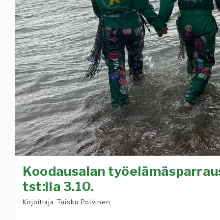
Koodausalan työelämäsparraus
tst:lla 3.10.
Kirjoittaja
Tuisku Polvinen