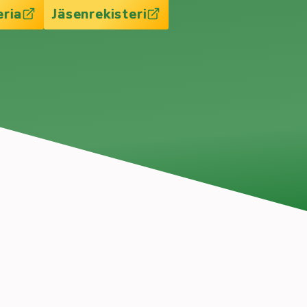
eria
Jäsenrekisteri