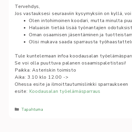
Tervehdys,
Jos vastauksesi seuraaviin kysymyksiin on kyllä, voi 
Olen intohimoinen koodari, mutta minulta pu
Haluaisin tietää lisää työnantajien odotuksis
Oman osaamisen jäsentäminen ja tuotteistam
Olisi mukava saada sparrausta työhaastattel
Tule kuntelemaan infoa koodausalan työelämäspar
Se voi olla puuttuva palanen osaamispaletistasi!
Paikka: Asteriskin toimisto
Aika: 3.10 klo 12.00 ->
Ohessa esite ja ilmoittautumislinkki sparraukseen
esite:
Koodausalan työelämäsparraus
Kategoriat
Tapahtuma