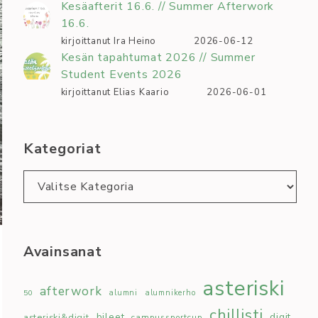
Kesäafterit 16.6. // Summer Afterwork
16.6.
kirjoittanut Ira Heino
2026-06-12
Kesän tapahtumat 2026 // Summer
Student Events 2026
kirjoittanut Elias Kaario
2026-06-01
Kategoriat
Kategoriat
Avainsanat
asteriski
afterwork
50
alumni
alumnikerho
chillisti
bileet
digit
asteriski&digit
campussportcup