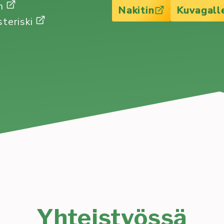
Gm
Nakitin
Kuvagall
steriski
Yhteistyössä