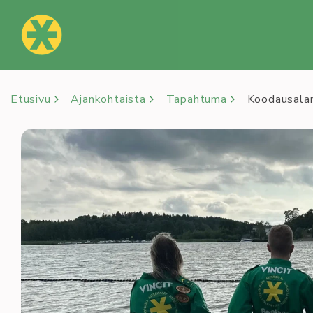
Siirry
sisältöön
Etusivu
Ajankohtaista
Tapahtuma
Koodausalan