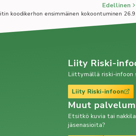
Edellinen
gitin koodikerhon ensimmäinen kokoontuminen 26.9
Liity Riski-info
Liittymällä riski-infoo
Liity Riski-infoon
Muut palvelu
Etsitkö kuvia tai nakkil
jäsenasioita?