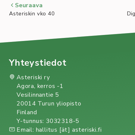
Seuraava
Asteriskin vko 40
Di
Yhteystiedot
Asteriski ry
Agora, kerros -1
Vesilinnantie 5
20014 Turun yliopisto
Finland
Y-tunnus: 3032318-5
Email: hallitus [ät] asteriski.fi