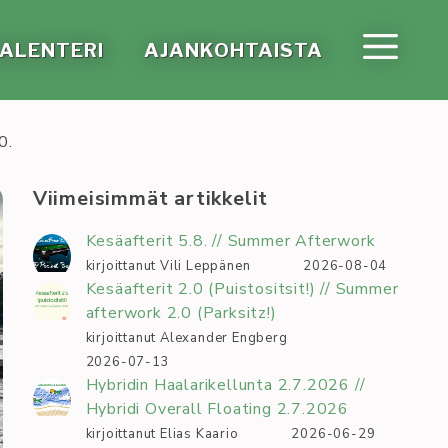
A­LEN­TE­RI
AJAN­KOH­TAIS­TA
0.
Viimeisimmät artikkelit
Kesäafterit 5.8. // Summer Afterwork
kirjoittanut Vili Leppänen
2026-08-04
Kesäafterit 2.0 (Puistositsit!) // Summer
afterwork 2.0 (Parksitz!)
kirjoittanut Alexander Engberg
2026-07-13
Hybridin Haalarikellunta 2.7.2026 //
Hybridi Overall Floating 2.7.2026
kirjoittanut Elias Kaario
2026-06-29