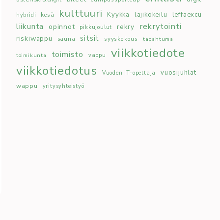
kulttuuri
Kyykkä
lajikokeilu
leffaexcu
kesä
hybridi
rekrytointi
liikunta
opinnot
rekry
pikkujoulut
sitsit
riskiwappu
syyskokous
sauna
tapahtuma
viikkotiedote
toimisto
toimikunta
vappu
viikkotiedotus
vuosijuhlat
Vuoden IT-opettaja
wappu
yritysyhteistyö