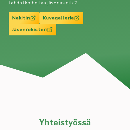
tahdotko hoitaa jäsenasioita?
Nakitin
Kuvagalleria
Jäsenrekisteri
Yhteistyössä