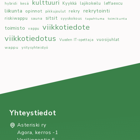
kulttuuri
Kyykkä
lajikokeilu
leffaexcu
kesä
hybridi
rekrytointi
liikunta
opinnot
rekry
pikkujoulut
sitsit
riskiwappu
syyskokous
sauna
tapahtuma
toimikunta
viikkotiedote
toimisto
vappu
viikkotiedotus
vuosijuhlat
Vuoden IT-opettaja
wappu
yritysyhteistyö
Yhteystiedot
Asteriski ry
Agora, kerros -1
Vesilinnantie 5