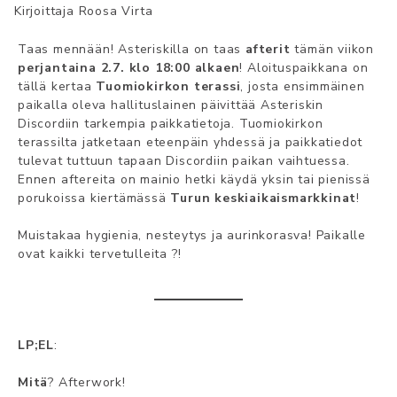
Kirjoittaja
Roosa Virta
Taas mennään! Asteriskilla on taas
afterit
tämän viikon
perjantaina 2.7. klo 18:00 alkaen
! Aloituspaikkana on
tällä kertaa
Tuomiokirkon terassi
, josta ensimmäinen
paikalla oleva hallituslainen päivittää Asteriskin
Discordiin tarkempia paikkatietoja. Tuomiokirkon
terassilta jatketaan eteenpäin yhdessä ja paikkatiedot
tulevat tuttuun tapaan Discordiin paikan vaihtuessa.
Ennen aftereita on mainio hetki käydä yksin tai pienissä
porukoissa kiertämässä
Turun keskiaikaismarkkinat
!
Muistakaa hygienia, nesteytys ja aurinkorasva! Paikalle
ovat kaikki tervetulleita ?!
LP;EL
:
Mitä
? Afterwork!