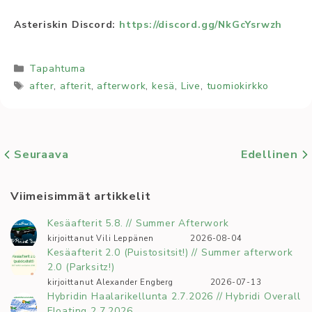
Asteriskin Discord:
https://discord.gg/NkGcYsrwzh
Kategoriat
Tapahtuma
Avainsanat
after
,
afterit
,
afterwork
,
kesä
,
Live
,
tuomiokirkko
Seuraava
Edellinen
Viimeisimmät artikkelit
Kesäafterit 5.8. // Summer Afterwork
kirjoittanut Vili Leppänen
2026-08-04
Kesäafterit 2.0 (Puistositsit!) // Summer afterwork
2.0 (Parksitz!)
kirjoittanut Alexander Engberg
2026-07-13
Hybridin Haalarikellunta 2.7.2026 // Hybridi Overall
Floating 2.7.2026