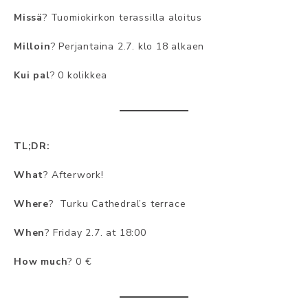
Missä
? Tuomiokirkon terassilla aloitus
Milloin
? Perjantaina 2.7. klo 18 alkaen
Kui pal
? 0 kolikkea
TL;DR:
What
? Afterwork!
Where
? Turku Cathedral’s terrace
When
? Friday 2.7. at 18:00
How much
? 0 €