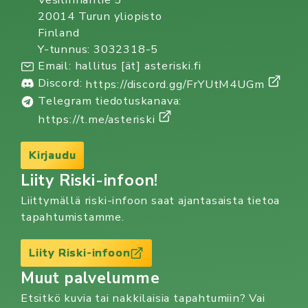
20014 Turun yliopisto
Finland
Y-tunnus: 3032318-5
Email: hallitus [ät] asteriski.fi
Discord:
https://discord.gg/FrYUtM4UGm
Telegram tiedotuskanava:
https://t.me/asteriski
Kirjaudu
Liity Riski-infoon!
Liittymällä riski-infoon saat ajantasaista tietoa
tapahtumistamme.
Liity Riski-infoon
Muut palvelumme
Etsitkö kuvia tai nakkilaisia tapahtumiin? Vai