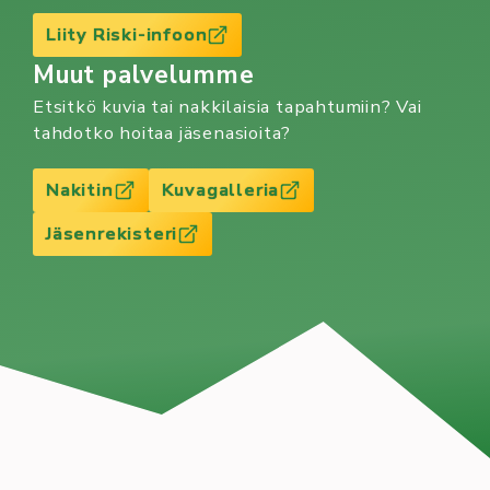
Liity Riski-infoon
Muut palvelumme
Etsitkö kuvia tai nakkilaisia tapahtumiin? Vai
tahdotko hoitaa jäsenasioita?
Nakitin
Kuvagalleria
Jäsenrekisteri