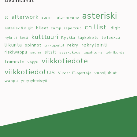
Avainsanat
asteriski
afterwork
50
alumni
alumnikerho
chillisti
bileet
digit
asteriski&digit
campussportcup
kulttuuri
Kyykkä
lajikokeilu
leffaexcu
kesä
hybridi
rekrytointi
liikunta
opinnot
rekry
pikkujoulut
sitsit
riskiwappu
syyskokous
sauna
tapahtuma
toimikunta
viikkotiedote
toimisto
vappu
viikkotiedotus
vuosijuhlat
Vuoden IT-opettaja
wappu
yritysyhteistyö