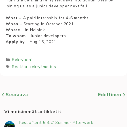
Turn the dark and rainy fall days into lighter ones by
joining us as a junior developer next fall.
What
– A paid internship for 4-6 months
When
– Starting in October 2021
Where
– In Helsinki
To whom
– Junior developers
Apply by
– Aug 15, 2021
Kategoriat
Rekrytointi
Avainsanat
Reaktor
,
rekryilmoitus
Seuraava
Edellinen
Viimeisimmät artikkelit
Kesäafterit 5.8. // Summer Afterwork