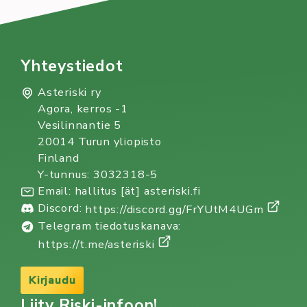
Yhteystiedot
Asteriski ry
Agora, kerros -1
Vesilinnantie 5
20014 Turun yliopisto
Finland
Y-tunnus: 3032318-5
Email: hallitus [ät] asteriski.fi
Discord:
https://discord.gg/FrYUtM4UGm
Telegram tiedotuskanava:
https://t.me/asteriski
Kirjaudu
Liity Riski-infoon!