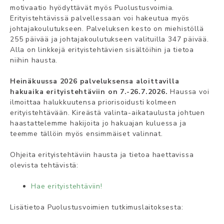
motivaatio hyödyttävät myös Puolustusvoimia.
Erityistehtävissä palvellessaan voi hakeutua myös
johtajakoulutukseen. Palveluksen kesto on miehistöllä
255 päivää ja johtajakoulutukseen valituilla 347 päivää.
Alla on linkkejä erityistehtävien sisältöihin ja tietoa
niihin hausta.
Heinäkuussa 2026 palveluksensa aloittavilla
hakuaika erityistehtäviin on 7.-26.7.2026.
Haussa voi
ilmoittaa halukkuutensa priorisoidusti kolmeen
erityistehtävään. Kireästä valinta-aikataulusta johtuen
haastattelemme hakijoita jo hakuajan kuluessa ja
teemme tällöin myös ensimmäiset valinnat.
Ohjeita erityistehtäviin hausta ja tietoa haettavissa
olevista tehtävistä:
Hae erityistehtäviin!
Lisätietoa Puolustusvoimien tutkimuslaitoksesta: