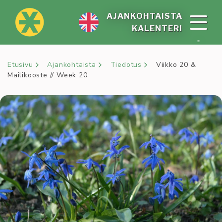
Siirry
sisältöön
AJAN­KOH­TAIS­TA
KA­LEN­TE­RI
Etusivu
Ajankohtaista
Tiedotus
Viikko 20 &
Mailikooste // Week 20