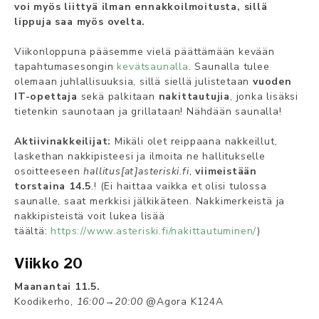
voi myös liittyä ilman ennakkoilmoitusta, sillä
lippuja saa myös ovelta.
Viikonloppuna pääsemme vielä päättämään kevään
tapahtumasesongin
kevätsaunalla
. Saunalla tulee
olemaan juhlallisuuksia, sillä siellä julistetaan
vuoden
IT-opettaja
sekä palkitaan
nakittautujia
, jonka lisäksi
tietenkin saunotaan ja grillataan! Nähdään saunalla!
Aktiivinakkeilijat:
Mikäli olet reippaana nakkeillut,
laskethan nakkipisteesi ja ilmoita ne hallitukselle
osoitteeseen
hallitus[at]asteriski.fi
,
viimeistään
torstaina 14.5
.! (Ei haittaa vaikka et olisi tulossa
saunalle, saat merkkisi jälkikäteen. Nakkimerkeistä ja
nakkipisteistä voit lukea lisää
täältä:
https://www.asteriski.fi/nakittautuminen/
)
Viikko 20
Maanantai 11.5.
Koodikerho,
16:00→20:00
@Agora K124A