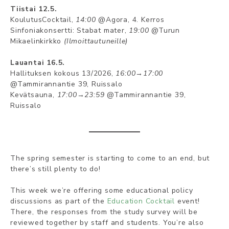
Tiistai 12.5.
KoulutusCocktail,
14:00
@Agora, 4. Kerros
Sinfoniakonsertti: Stabat mater,
19:00
@Turun
Mikaelinkirkko
(Ilmoittautuneille)
Lauantai 16.5.
Hallituksen kokous 13/2026,
16:00→17:00
@Tammirannantie 39, Ruissalo
Kevätsauna,
17:00→23:59
@Tammirannantie 39,
Ruissalo
The spring semester is starting to come to an end, but
there’s still plenty to do!
This week we’re offering some educational policy
discussions as part of the
Education Cocktail
event!
There, the responses from the study survey will be
reviewed together by staff and students. You’re also