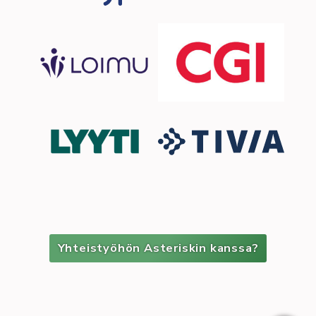
Yhteistyöhön Asteriskin kanssa?