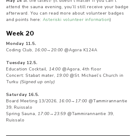
May 14
at the latest! (It doesn’t matter if you can’t
attend the sauna evening, you’ll still receive your badge
afterward. You can read more about volunteer badges
and points here:
Asteriski volunteer information
)
Week 20
Monday 11.5.
Coding Club,
16:00→20:00
@Agora K124A
Tuesday 12.5.
Education Cocktail,
14:00
@Agora, 4th floor
Concert: Stabat mater,
19:00
@St. Michael’s Church in
Turku
(Signed up only)
Saturday 16.5.
Board Meeting 13/2026,
16:00→17:00
@Tammirannantie
39, Ruissalo
Spring Sauna,
17:00→23:59
@Tammirannantie 39,
Ruissalo