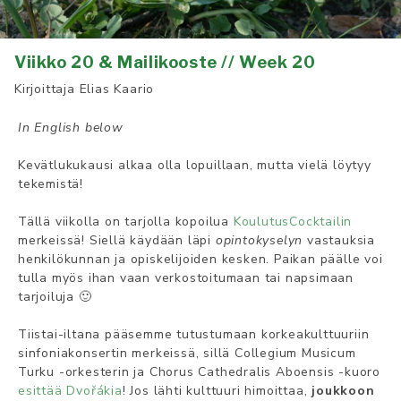
Viikko 20 & Mailikooste // Week 20
Kirjoittaja
Elias Kaario
In English below
Kevätlukukausi alkaa olla lopuillaan, mutta vielä löytyy
tekemistä!
Tällä viikolla on tarjolla kopoilua
KoulutusCocktailin
merkeissä! Siellä käydään läpi
opintokyselyn
vastauksia
henkilökunnan ja opiskelijoiden kesken. Paikan päälle voi
tulla myös ihan vaan verkostoitumaan tai napsimaan
tarjoiluja 🙂
Tiistai-iltana pääsemme tutustumaan korkeakulttuuriin
sinfoniakonsertin merkeissä, sillä Collegium Musicum
Turku -orkesterin ja Chorus Cathedralis Aboensis -kuoro
esittää Dvořákia
! Jos lähti kulttuuri himoittaa,
joukkoon