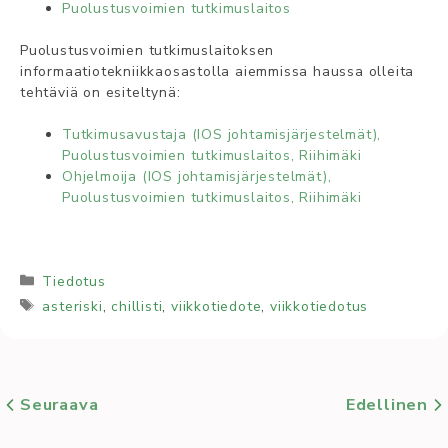
Puolustusvoimien tutkimuslaitos
Puolustusvoimien tutkimuslaitoksen
informaatiotekniikkaosastolla aiemmissa haussa olleita
tehtäviä on esiteltynä:
Tutkimusavustaja (IOS johtamisjärjestelmät),
Puolustusvoimien tutkimuslaitos, Riihimäki
Ohjelmoija (IOS johtamisjärjestelmät),
Puolustusvoimien tutkimuslaitos, Riihimäki
Kategoriat
Tiedotus
Avainsanat
asteriski
,
chillisti
,
viikkotiedote
,
viikkotiedotus
Seuraava
Edellinen