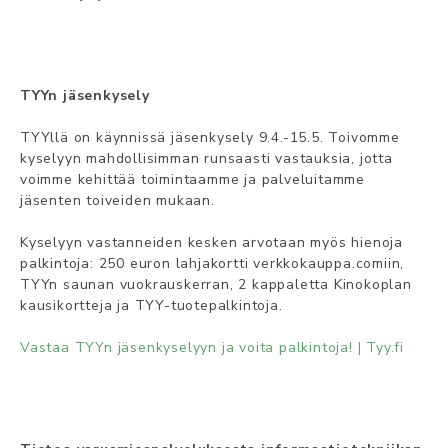
TYYn jäsenkysely
TYYllä on käynnissä jäsenkysely 9.4.-15.5. Toivomme
kyselyyn mahdollisimman runsaasti vastauksia, jotta
voimme kehittää toimintaamme ja palveluitamme
jäsenten toiveiden mukaan.
Kyselyyn vastanneiden kesken arvotaan myös hienoja
palkintoja: 250 euron lahjakortti verkkokauppa.comiin,
TYYn saunan vuokrauskerran, 2 kappaletta Kinokoplan
kausikortteja ja TYY-tuotepalkintoja.
Vastaa TYYn jäsenkyselyyn ja voita palkintoja! | Tyy.fi