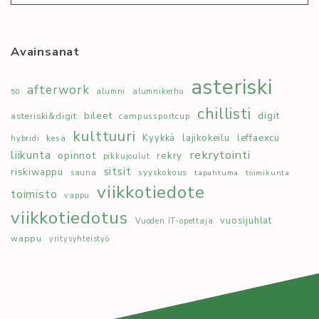
Avainsanat
asteriski
afterwork
50
alumni
alumnikerho
chillisti
bileet
digit
asteriski&digit
campussportcup
kulttuuri
Kyykkä
lajikokeilu
leffaexcu
kesä
hybridi
rekrytointi
liikunta
opinnot
rekry
pikkujoulut
sitsit
riskiwappu
syyskokous
sauna
tapahtuma
toimikunta
viikkotiedote
toimisto
vappu
viikkotiedotus
vuosijuhlat
Vuoden IT-opettaja
wappu
yritysyhteistyö