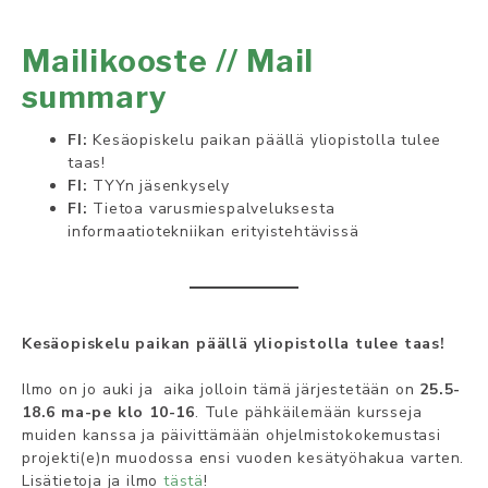
Mailikooste // Mail
summary
FI:
Kesäopiskelu paikan päällä yliopistolla tulee
taas!
FI:
TYYn jäsenkysely
FI:
Tietoa varusmiespalveluksesta
informaatiotekniikan erityistehtävissä
Kesäopiskelu paikan päällä yliopistolla tulee taas!
Ilmo on jo auki ja aika jolloin tämä järjestetään on
25.5-
18.6 ma-pe klo 10-16
. Tule pähkäilemään kursseja
muiden kanssa ja päivittämään ohjelmistokokemustasi
projekti(e)n muodossa ensi vuoden kesätyöhakua varten.
Lisätietoja ja ilmo
tästä
!