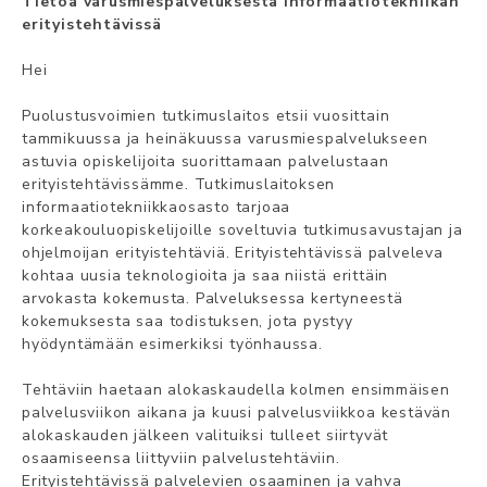
Tietoa varusmiespalveluksesta informaatiotekniikan
erityistehtävissä
Hei
Puolustusvoimien tutkimuslaitos etsii vuosittain
tammikuussa ja heinäkuussa varusmiespalvelukseen
astuvia opiskelijoita suorittamaan palvelustaan
erityistehtävissämme. Tutkimuslaitoksen
informaatiotekniikkaosasto tarjoaa
korkeakouluopiskelijoille soveltuvia tutkimusavustajan ja
ohjelmoijan erityistehtäviä. Erityistehtävissä palveleva
kohtaa uusia teknologioita ja saa niistä erittäin
arvokasta kokemusta. Palveluksessa kertyneestä
kokemuksesta saa todistuksen, jota pystyy
hyödyntämään esimerkiksi työnhaussa.
Tehtäviin haetaan alokaskaudella kolmen ensimmäisen
palvelusviikon aikana ja kuusi palvelusviikkoa kestävän
alokaskauden jälkeen valituiksi tulleet siirtyvät
osaamiseensa liittyviin palvelustehtäviin.
Erityistehtävissä palvelevien osaaminen ja vahva